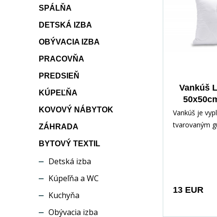
SPÁLŇA
DETSKÁ IZBA
OBÝVACIA IZBA
PRACOVŇA
PREDSIEŇ
Vankúš L
KÚPEĽŇA
50x50cm
KOVOVÝ NÁBYTOK
zi
Vankúš je vyp
tvarovaným 
ZÁHRADA
dutým vláknom
BYTOVÝ TEXTIL
zipsovým uzá
Detská izba
možnosť dopln
odobratia čast
Kúpeľňa a WC
Vankúš je plne
13 EUR
Kuchyňa
dá sa ľahko na
prispieva k p
Obývacia izba