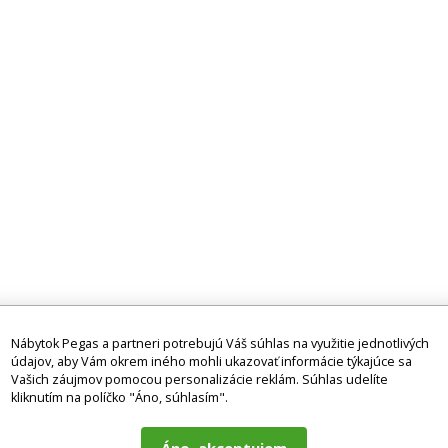
ánku.
dekoratívne použitie.
Nábytok Pegas a partneri potrebujú Váš súhlas na využitie jednotlivých
údajov, aby Vám okrem iného mohli ukazovať informácie týkajúce sa
Vašich záujmov pomocou personalizácie reklám. Súhlas udelíte
kliknutím na políčko "Áno, súhlasím".