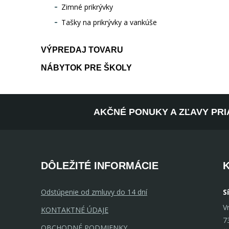
Zimné prikrývky
Tašky na prikrývky a vankúše
VÝPREDAJ TOVARU
NÁBYTOK PRE ŠKOLY
AKČNÉ PONUKY A ZĽAVY PRI
DÔLEŽITÉ INFORMÁCIE
Odstúpenie od zmluvy do 14 dní
S
V
KONTAKTNÉ ÚDAJE
7
OBCHODNÉ PODMIENKY