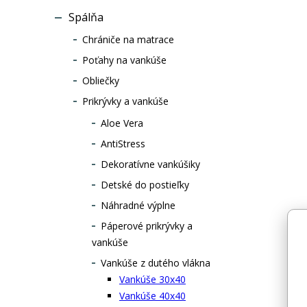
pokojnému sp
Spálňa
Chrániče na matrace
Poťahy na vankúše
Obliečky
Prikrývky a vankúše
Aloe Vera
AntiStress
Dekoratívne vankúšiky
Detské do postieľky
Náhradné výplne
Páperové prikrývky a
vankúše
Vankúše z dutého vlákna
Vankúše 30x40
Vankúše 40x40