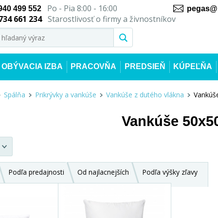
Po - Pia 8:00 - 16:00
940 499 552
pegas@n
734 661 234
Starostlivosť o firmy a živnostníkov
OBÝVACIA IZBA
PRACOVŇA
PREDSIEŇ
KÚPEĽŇA
Spálňa
Prikrývky a vankúše
Vankúše z dutého vlákna
Vankúš
Vankúše 50x5
Podľa predajnosti
Od najlacnejších
Podľa výšky zľavy