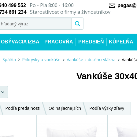
Po - Pia 8:00 - 16:00
940 499 552
pegas@n
734 661 234
Starostlivosť o firmy a živnostníkov
OBÝVACIA IZBA
PRACOVŇA
PREDSIEŇ
KÚPEĽŇA
Spálňa
Prikrývky a vankúše
Vankúše z dutého vlákna
Vankúš
Vankúše 30x4
Podľa predajnosti
Od najlacnejších
Podľa výšky zľavy