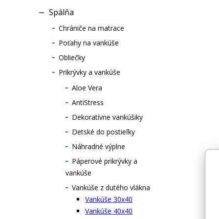
jemnými karb
Spálňa
vláknami.Kar
Chrániče na matrace
slúži na odvod
elektriny, nap
Poťahy na vankúše
prispieva k uv
Obliečky
pokojnému, n
Prikrývky a vankúše
nerušenému s
Aloe Vera
AntiStress
Dekoratívne vankúšiky
Detské do postieľky
Náhradné výplne
Páperové prikrývky a
vankúše
Vankúše z dutého vlákna
Vankúše 30x40
Vankúše 40x40