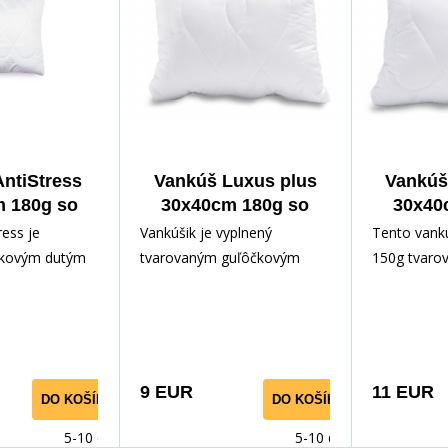
ntiStress
Vankúš Luxus plus
Vankúš
 180g so
30x40cm 180g so
30x40
psom
zipsom
z
ress je
Vankúšik je vyplnený
Tento vankú
ičkovým dutým
tvarovaným guľôčkovým
150g tvaro
NDARD, je
dutým vláknom, je opatrený
guľôčkovéh
sovým
zipsovým uzáverom, pre
STANDARD, 
e možnosť
možnosť doplnenia či
na výrobu p
bo odobratia
odobratia časti výplne.
vankúšov, j
 Povrchovým
Vankúš je plne antialergický,
zipsovým u
9 EUR
11 EUR
DO KOŠÍKA
DO KOŠÍKA
e 100%
dá sa ľahko natriasať a
možnosť do
tkanými
prispieva k pohodlnému a
odobratia ča
5-10 dnů
5-10 dnů