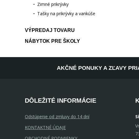
Zimné prikrývky
Tašky na prikrývky a vankúše
VÝPREDAJ TOVARU
NÁBYTOK PRE ŠKOLY
AKČNÉ PONUKY A ZĽAVY PRI
DÔLEŽITÉ INFORMÁCIE
Odstúpenie od zmluvy do 14 dní
S
V
KONTAKTNÉ ÚDAJE
7
OBCHODNÉ PODMIENKY