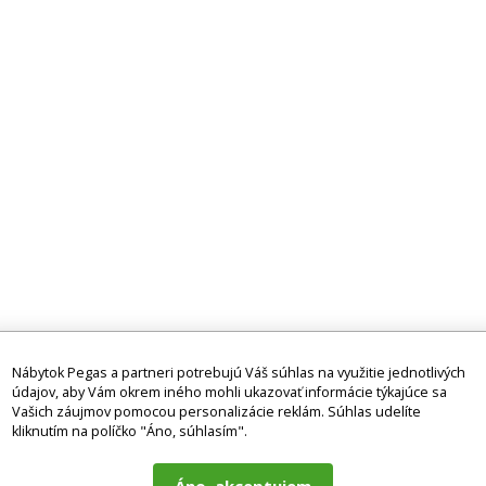
ónovými
pokojnému spánku. Poťahy
Použitý pov
bonové vlákno
na tento rozmer vankúša
výťažkom z
 statickej
nájdete pri posteľnej bielizni.
výrazný anti
ätia a tým
takže bezpe
oľneniu tela a
ničenie bakt
ičím
Vankúš je v
pánku.
alergikov a
Nábytok Pegas a partneri potrebujú Váš súhlas na využitie jednotlivých
údajov, aby Vám okrem iného mohli ukazovať informácie týkajúce sa
Vašich záujmov pomocou personalizácie reklám. Súhlas udelíte
kliknutím na políčko "Áno, súhlasím".