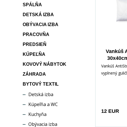
SPÁLŇA
DETSKÁ IZBA
OBÝVACIA IZBA
PRACOVŇA
PREDSIEŇ
Vankúš A
KÚPEĽŇA
30x40cm
KOVOVÝ NÁBYTOK
zi
Vankúš AntiSt
vyplnený gul
ZÁHRADA
vláknom STA
BYTOVÝ TEXTIL
vybavený zip
Detská izba
uzáverom, pr
doplnenia ale
Kúpeľňa a WC
časti výplne.
12 EUR
Kuchyňa
materiálom j
polyester s v
Obývacia izba