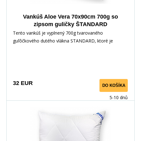
Vankúš Aloe Vera 70x90cm 700g so
zipsom guličky ŠTANDARD
Tento vankúš je vyplnený 700g tvarovaného
guľôčkového dutého vlákna STANDARD, ktoré je
určené na výrobu protialergických vankúšov, je opatrený
zipsovým uzáverom, pre možnosť doplnenia či
odobratia časti výplne. Použitý povrchový materiál s
výťažkom z Aloe Vera má výrazný antibakteriálny efekt,
takže bezpečne zaručí ničenie baktérií a roztočov.
32 EUR
DO KOŠÍKA
Vankúš je vhodný pre alergikov a astmatikov.
5-10 dnů