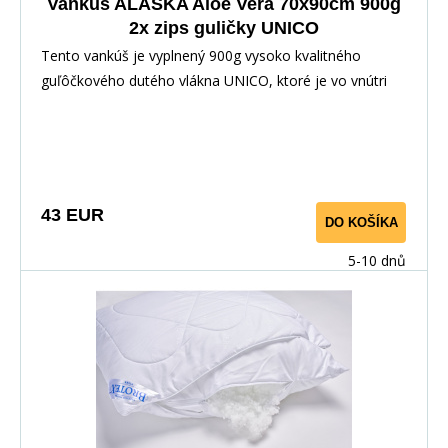
Vankúš ALASKA Aloe Vera 70x90cm 900g
2x zips guličky UNICO
Tento vankúš je vyplnený 900g vysoko kvalitného
guľôčkového dutého vlákna UNICO, ktoré je vo vnútri
samostatného poťahu so zipsom, ktorý je vložený do
prešívaného korpusu tiež so zipsom. Použitý povrchový
materiál s výťažkom z Aloe Vera má výrazný
antibakteriálny efekt, takže bezpečne zaručí ničenie
baktérií a roztočov. Vankúš je vhodný pre alergikov a
43 EUR
DO KOŠÍKA
astmatikov.
5-10 dnů