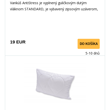
Vankúš AntiStress je vyplnený guličkovým dutým
vláknom STANDARD, je vybavený zipsovým uzáverom,
pre možnosť doplnenia alebo odobratia časti výplne.
Povrchovým materiálom je 100% polyester s vtkanými
jemnými karbónovými vláknami.Karbonové vlákno slúži
na odvod statickej elektriny, napätia a tým prispieva k
uvoľneniu tela a pokojnému, ničím nerušenému spánku.
19 EUR
DO KOŠÍKA
5-10 dnů