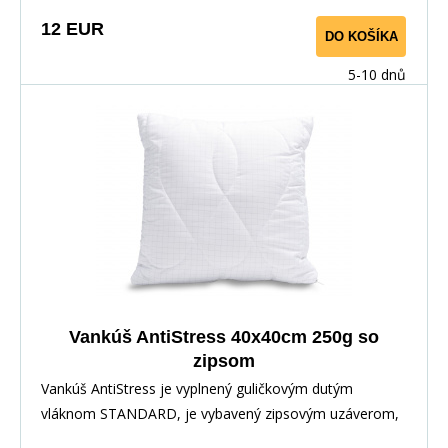
uvoľneniu tela a pokojnému, ničím nerušenému spánku.
12 EUR
DO KOŠÍKA
5-10 dnů
Vankúš AntiStress 40x40cm 250g so
zipsom
Vankúš AntiStress je vyplnený guličkovým dutým
vláknom STANDARD, je vybavený zipsovým uzáverom,
pre možnosť doplnenia alebo odobratia časti výplne.