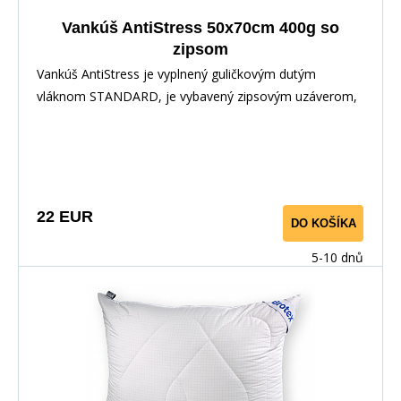
Vankúš AntiStress 50x70cm 400g so
zipsom
Vankúš AntiStress je vyplnený guličkovým dutým
vláknom STANDARD, je vybavený zipsovým uzáverom,
pre možnosť doplnenia alebo odobratia časti výplne.
Povrchovým materiálom je 100% polyester s vtkanými
jemnými karbónovými vláknami.Karbonové vlákno slúži
na odvod statickej elektriny, napätia a tým prispieva k
uvoľneniu tela a pokojnému, ničím nerušenému spánku.
22 EUR
DO KOŠÍKA
5-10 dnů