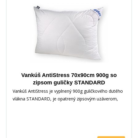
Vankúš AntiStress 70x90cm 900g so
zipsom guličky STANDARD
Vankúš AntiStress je vyplnený 900g guličkového dutého
vlákna STANDARD, je opatrený zipsovým uzáverom,
pre možnosť doplnenia či odobratia časti výplne.
Povrchovým materiálom je 100% polyester s vtkanými
jemnými karbónovými vláknami.Karbonové vlákno slúži
na odvod statickej elektriny, napätia a tým prispieva k
uvoľneniu tela a pokojnému, ničím nerušenému spánku.