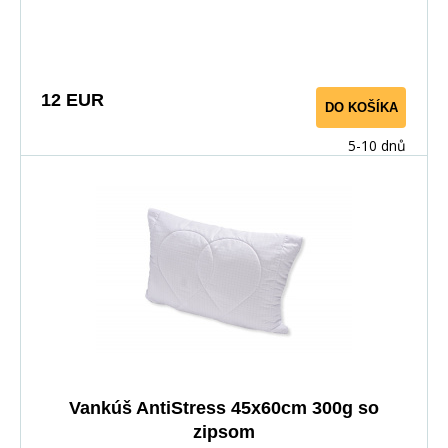
Povrchovým materiálom je 100% polyester s vtkanými
jemnými karbónovými vláknami.Karbonové vlákno slúži
na odvod statickej elektriny, napätia a tým prispieva k
uvoľneniu tela a pokojnému, ničím nerušenému spánku.
12 EUR
DO KOŠÍKA
5-10 dnů
Vankúš AntiStress 45x60cm 300g so
zipsom