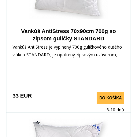
Vankúš AntiStress 70x90cm 700g so
zipsom guličky STANDARD
Vankúš AntiStress je vyplnený 700g guličkového dutého
vlákna STANDARD, je opatrený zipsovým uzáverom,
pre možnosť doplnenia či odobratia časti výplne.
Povrchovým materiálom je 100% polyester s vtkanými
jemnými karbónovými vláknami.Karbonové vlákno slúži
na odvod statickej elektriny, napätia a tým prispieva k
uvoľneniu tela a pokojnému, ničím nerušenému spánku.
33 EUR
DO KOŠÍKA
5-10 dnů