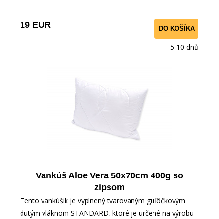
Vera má výrazný antibakteriálny efekt, takže bezpečne
zaručí ničenie baktérií a roztočov. Vankúš je vhodný pre
19 EUR
DO KOŠÍKA
alergikov a astmatikov.
5-10 dnů
Vankúš Aloe Vera 50x70cm 400g so
zipsom
Tento vankúšik je vyplnený tvarovaným guľôčkovým
dutým vláknom STANDARD, ktoré je určené na výrobu