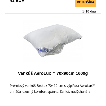
41 EUR
DO KOŠÍKA
5-10 dnů
Vankúš AeroLux™ 70x90cm 1600g
Prémiový vankúš Brotex 70×90 cm s výplňou AeroLux™
prináša luxusný komfort spánku. Ľahká, nadýchaná a
antialergická náplň verne napodobňuje prachové perie a
prirodzene sa prispôsobí hlave aj krčnej chrbtici. Výplň je