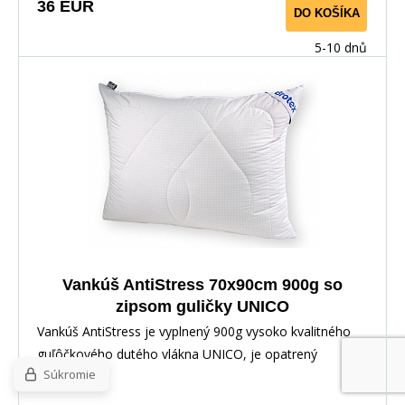
36 EUR
DO KOŠÍKA
5-10 dnů
Vankúš AntiStress 70x90cm 900g so
zipsom guličky UNICO
Vankúš AntiStress je vyplnený 900g vysoko kvalitného
guľôčkového dutého vlákna UNICO, je opatrený
Súkromie
zipsovým uzáverom, pre možnosť doplnenia či
odobratia časti výplne. Povrchovým materiálom je 100%