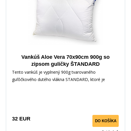
Vankúš Aloe Vera 70x90cm 900g so
zipsom guličky ŠTANDARD
Tento vankúš je vyplnený 900g tvarovaného
guľôčkového dutého vlákna STANDARD, ktoré je
určené na výrobu proti alergických vankúšov, je
opatrený zipsovým uzáverom, pre možnosť doplnenia či
odobratia časti výplne. Použitý povrchový materiál s
výťažkom z Aloe Vera má výrazný antibakteriálny efekt,
takže bezpečne zaručí ničenie baktérií a roztočov.
32 EUR
DO KOŠÍKA
Vankúš je vhodný pre alergikov a astmatikov.