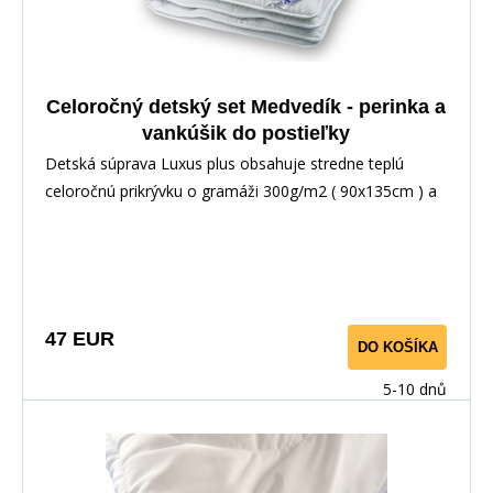
Celoročný detský set Medvedík - perinka a
vankúšik do postieľky
Detská súprava Luxus plus obsahuje stredne teplú
celoročnú prikrývku o gramáži 300g/m2 ( 90x135cm ) a
vankúšik prešitý so zipsom s výplňou guličkového
dutého vlákna ( 45x60cm ). Prikrývka aj vankúš obsahujú
plne antialergické duté vlákno, použité materiály na
výrobu sú vhodné pre deti do troch rokov.
47 EUR
DO KOŠÍKA
5-10 dnů