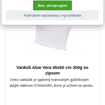
Áno, akceptujem
5-10 dnů
Podrobné nastavenia s vysvetlením
Vankúš Aloe Vera 45x60 cm 300g so
zipsom
Tento vankúšik je vyplnený tvarovaným guľôčkovým
dutým vláknom STANDARD, ktoré je určené na výrobu
proti alergických vankúšov, je opatrený zipsovým
uzáverom, pre možnosť doplnenia či odobratia časti
výplne. Použitý povrchový materiál s výťažkom z Aloe