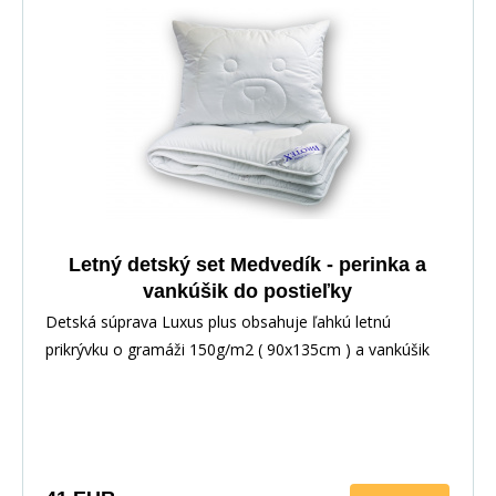
Letný detský set Medvedík - perinka a
vankúšik do postieľky
Detská súprava Luxus plus obsahuje ľahkú letnú
prikrývku o gramáži 150g/m2 ( 90x135cm ) a vankúšik
prešitý so zipsom s výplňou guľôčkového dutého vlákna
( 45x60cm ). Prikrývka aj vankúš obsahujú plne
antialergické duté vlákno, použité materiály na výrobu
sú vhodné pre deti do troch rokov.