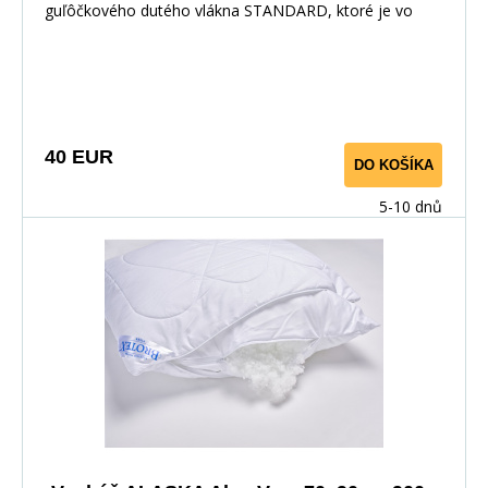
guľôčkového dutého vlákna STANDARD, ktoré je vo
vnútri samostatného poťahu so zipsom, ktorý je
vložený do prešitého korpusu tiež so zipsom. Použitý
povrchový materiál s výťažkom z Aloe Vera má výrazný
antibakteriálny efekt, takže bezpečne zaručí ničenie
baktérií a roztočov. Vankúš je vhodný pre alergikov a
40 EUR
DO KOŠÍKA
astmatikov.
5-10 dnů