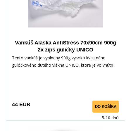
Vankúš Alaska AntiStress 70x90cm 900g
2x zips guličky UNICO
Tento vankúš je vyplnený 900g vysoko kvalitného
guľôčkového dutého vlákna UNICO, ktoré je vo vnútri
samostatného povlaku so zipsom, ktorý je vložený do
prešitého korpusu tiež so zipsom. Povrchovým
materiálom je 100% polyester s vtkanými jemnými
karbónovými vláknami.Karbonové vlákno slúži na odvod
statickej elektriny, napätia a tým prispieva k uvoľneniu
44 EUR
DO KOŠÍKA
tela a pokojnému, ničím nerušenému spánku.
5-10 dnů