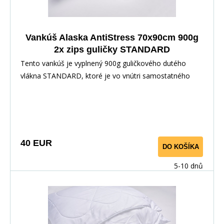
Vankúš Alaska AntiStress 70x90cm 900g
2x zips guličky STANDARD
Tento vankúš je vyplnený 900g guličkového dutého
vlákna STANDARD, ktoré je vo vnútri samostatného
poťahu so zipsom, ktorý je vložený do prešívaného
korpusu tiež so zipsom. Povrchovým materiálom je
100% polyester s vtkanými jemnými karbónovými
vláknami.Karbonové vlákno slúži na odvod statickej
elektriny, napätia a tým prispieva k uvoľneniu tela a
40 EUR
DO KOŠÍKA
pokojnému, ničím nerušenému spánku.
5-10 dnů