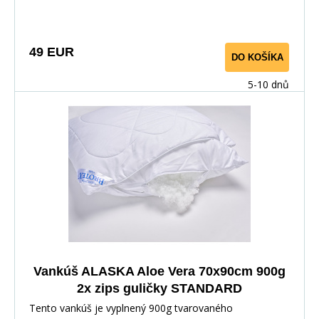
umiestnená v samostatnom vnútornom povlaku pre
lepšiu hygienu. Ideálna voľba pre zdravý a pohodlný
spánok.
49 EUR
DO KOŠÍKA
5-10 dnů
Vankúš ALASKA Aloe Vera 70x90cm 900g
2x zips guličky STANDARD
Tento vankúš je vyplnený 900g tvarovaného