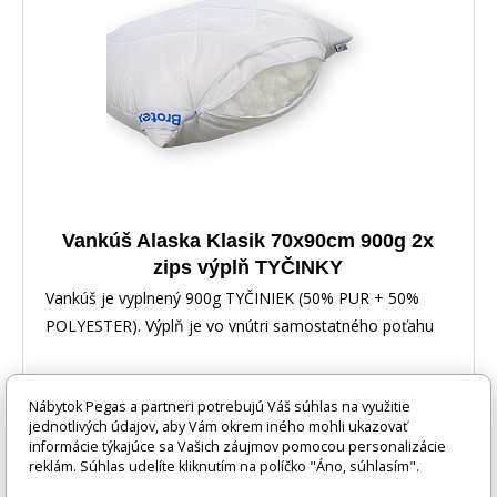
Vankúš Alaska Klasik 70x90cm 900g 2x
zips výplň TYČINKY
Vankúš je vyplnený 900g TYČINIEK (50% PUR + 50%
POLYESTER). Výplň je vo vnútri samostatného poťahu
so zipsom, ktorý je vložený do prešívaného korpusu.
Jedná sa o veľmi praktický výrobok, kde je možnosť
Nábytok Pegas a partneri potrebujú Váš súhlas na využitie
samostatného vyprania korpusu bez výplne, ktorá sa
jednotlivých údajov, aby Vám okrem iného mohli ukazovať
vďaka povlaku navyše, ľahko z korpusu vankúša vyberie.
informácie týkajúce sa Vašich záujmov pomocou personalizácie
Vankúš je plne antialergický, vďaka tyčinkovej výplni si
reklám. Súhlas udelíte kliknutím na políčko "Áno, súhlasím".
35 EUR
DO KOŠÍKA
udrží dlhšie svoju plnosť.