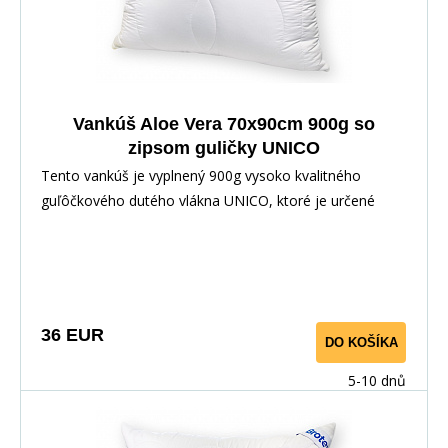
Vankúš Aloe Vera 70x90cm 900g so
zipsom guličky UNICO
Tento vankúš je vyplnený 900g vysoko kvalitného
guľôčkového dutého vlákna UNICO, ktoré je určené
špeciálne na výrobu protialergických vankúšov, je
opatrený zipsovým uzáverom, pre možnosť doplnenia či
odobratia časti výplne. Použitý povrchový materiál s
výťažkom z Aloe Vera má výrazný antibakteriálny efekt,
takže bezpečne zaručí ničenie baktérií a roztočov.
36 EUR
DO KOŠÍKA
Vankúš je vhodný pre alergikov a astmatikov.
5-10 dnů