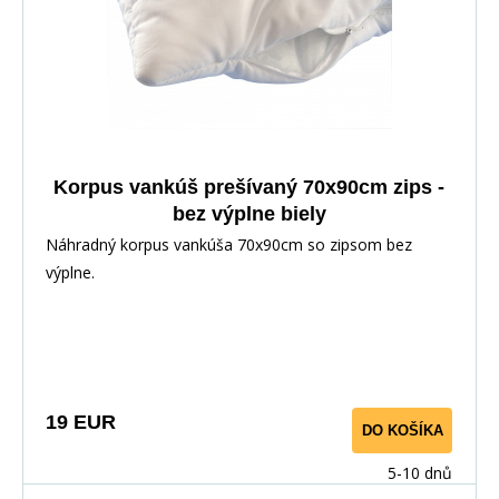
Korpus vankúš prešívaný 70x90cm zips -
bez výplne biely
Náhradný korpus vankúša 70x90cm so zipsom bez
výplne.
19 EUR
DO KOŠÍKA
5-10 dnů