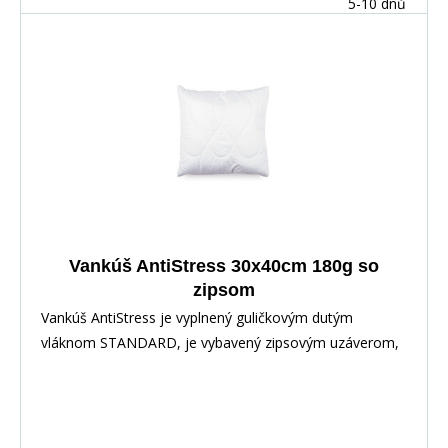
5-10 dnů
Vankúš AntiStress 30x40cm 180g so
zipsom
Vankúš AntiStress je vyplnený guličkovým dutým
vláknom STANDARD, je vybavený zipsovým uzáverom,
pre možnosť doplnenia alebo odobratia časti výplne.
Povrchovým materiálom je 100% polyester s vtkanými
jemnými karbónovými vláknami.Karbonové vlákno slúži
na odvod statickej elektriny, napätia a tým prispieva k