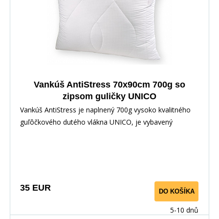
Vankúš AntiStress 70x90cm 700g so
zipsom guličky UNICO
Vankúš AntiStress je naplnený 700g vysoko kvalitného
guľôčkového dutého vlákna UNICO, je vybavený
zipsovým uzáverom, pre možnosť doplnenia alebo
odobratia časti výplne. Povrchovým materiálom je 100%
polyester s vtkanými jemnými karbónovými
vláknami.Karbonové vlákno slúži na odvod statickej
elektriny, napätia a tým prispieva k uvoľneniu tela a
35 EUR
DO KOŠÍKA
pokojnému, ničím nerušenému spánku.
5-10 dnů