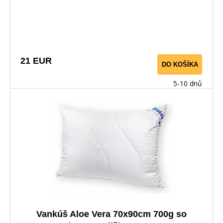
proti alergických vankúšov, je opatrený zipsovým
uzáverom, pre možnosť doplnenia či odobratia časti
výplne. Použitý povrchový materiál s výťažkom z Aloe
Vera má výrazný antibakteriálny efekt, takže bezpečne
zaručí ničenie baktérií a roztočov. Vankúš je vhodný pre
21 EUR
DO KOŠÍKA
alergikov a astmatikov.
5-10 dnů
Vankúš Aloe Vera 70x90cm 700g so