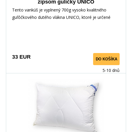
zipsom guličky UNICO
Tento vankúš je vyplnený 700g vysoko kvalitného
guľôčkového dutého vlákna UNICO, ktoré je určené
špeciálne pre výrobu proti alergických vankúšov, je
opatrený zipsovým uzáverom, pre možnosť doplnenia či
odobratia časti výplne. Použitý povrchový materiál s
výťažkom z Aloe Vera má výrazný antibakteriálny efekt,
takže bezpečne zaručí ničenie baktérií a roztočov.
33 EUR
DO KOŠÍKA
Vankúš je vhodný pre alergikov a astmatikov.
5-10 dnů