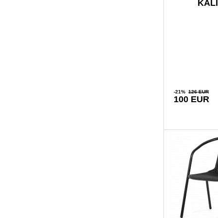
KALI
podnožk
-21%
126 EUR
100 EUR