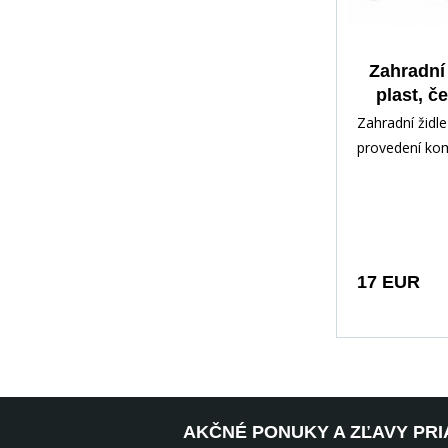
Zahradní 
plast, č
H10
Zahradní židl
provedení ko
kovový rám s
plastovým se
opěradlem
17 EUR
AKČNÉ PONUKY A ZĽAVY PRI