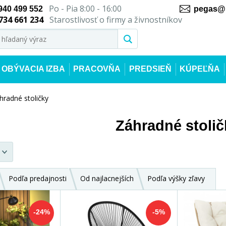
Po - Pia 8:00 - 16:00
940 499 552
pegas@n
734 661 234
Starostlivosť o firmy a živnostníkov
OBÝVACIA IZBA
PRACOVŇA
PREDSIEŇ
KÚPEĽŇA
hradné stoličky
Záhradné stolič
Podľa predajnosti
Od najlacnejších
Podľa výšky zľavy
-24%
-5%