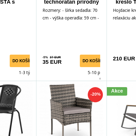
STA s
technoratan prírodný
kreslo 
ou Béžové
K15-FXJG
Rozmery: - šírka sedadla: 70
Hojdacie kr
cm - výška operadla: 59 cm -
relaxáciu a
celková výška: 87 cm - hĺbka
doma. Poho
sedadla: 38 c
operadlo z
-5%
37 EUR
210 EUR
DO KOŠÍKA
DO KOŠÍKA
35 EUR
1-3 týdny
5-10 prac.
dnů
Akce
-20%