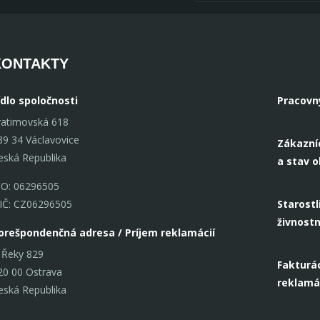
KONTAKTY
ídlo spoločnosti
Pracovn
ratimovská 618
39 34 Václavovice
Zákazní
eská Republika
a stav 
ČO: 06296505
IČ: CZ06296505
Starostl
živnost
orešpondenčná adresa / Príjem reklamácií
 Řeky 829
Fakturác
20 00 Ostrava
reklamá
eská Republika