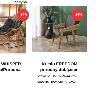
na vyžádání
-24%
-24%
o WHISPER,
Kreslo FREEDOM
a/Prírodná
prírodný dub/jaseň
rozmery: 50/53/79/44 cm,
materiál: masívne bukové
drevo / látka - zamat, farba:
prírodný dub / sivá