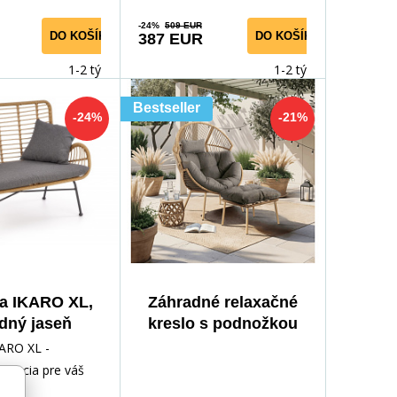
-24%
509 EUR
DO KOŠÍKA
DO KOŠÍKA
387 EUR
1-2 týdny
1-2 týdny
Bestseller
-24%
-21%
a IKARO XL,
Záhradné relaxačné
odný jaseň
kreslo s podnožkou
PORTLAND Sivé
ARO XL -
egancia pre váš
vte čaro