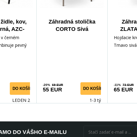
židle, kov,
Záhradná stolička
Záhra
erná, AZC-
CORTO Sivá
ZLATA
01 BK
j
e v černém
Hojdacie k
mbinuje pevný
Tmavo sivá
 odolným
relaxácie s
dákem a
elegantným
kreslom Z
-20%
69 EUR
-11%
73 EUR
DO KOŠÍKA
DO KOŠÍKA
55 EUR
65 EUR
LEDEN 2027
1-3 týdny
AMO DO VÁŠHO E-MAILU