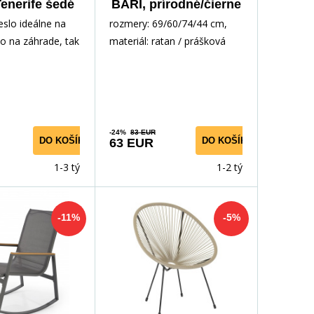
Tenerife šedé
BARI, prírodné/čierne
eslo ideálne na
rozmery: 69/60/74/44 cm,
ko na záhrade, tak
materiál: ratan / prášková
dlné sedadlo a
oceľ, farba: hnedá - čierna
akončené
-24%
83 EUR
DO KOŠÍKA
DO KOŠÍKA
63 EUR
1-3 týdny
1-2 týdny
-11%
-5%