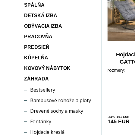
SPÁLŇA
DETSKÁ IZBA
OBÝVACIA IZBA
PRACOVŇA
PREDSIEŇ
Hojdaci
KÚPEĽŇA
GATTO
KOVOVÝ NÁBYTOK
rozmery:
ZÁHRADA
Bestsellery
Bambusové rohože a ploty
Drevené sochy a masky
-24%
191 EUR
Fontánky
145 EUR
Hojdacie kreslá