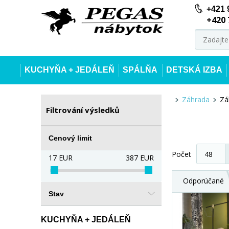
+421 
+420 
KUCHYŇA + JEDÁLEŇ
SPÁLŇA
DETSKÁ IZBA
Záhrada
Zá
Filtrování výsledků
Cenový limit
Počet
17
EUR
387
EUR
Odporúčané
Stav
KUCHYŇA + JEDÁLEŇ