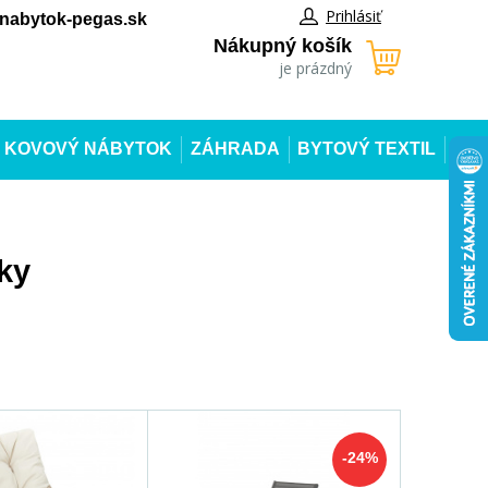
Prihlásiť
abytok-pegas.sk
Nákupný košík
je prázdný
KOVOVÝ NÁBYTOK
ZÁHRADA
BYTOVÝ TEXTIL
ky
-24%