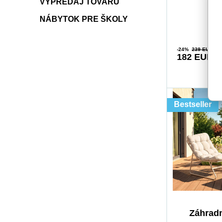
VÝPREDAJ TOVARU
NÁBYTOK PRE ŠKOLY
-24%
239 EUR
182 EUR
Bestseller
Záhradn