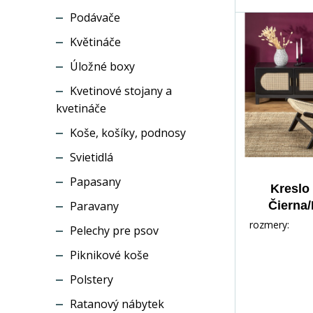
Podávače
Květináče
Úložné boxy
Kvetinové stojany a
kvetináče
Koše, košíky, podnosy
Svietidlá
Papasany
Kreslo
Paravany
Čierna/
rozmery:
Pelechy pre psov
Piknikové koše
Polstery
Ratanový nábytek