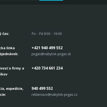
ý čas:
Po - Pá 8:00 - 16:00
+421 940 499 552
cka linka
objednávok:
pegas@nabytok-pegas.sk
+420 734 661 234
ivosť o firmy a
níkov
940 499 552
ia, expedície,
cie:
reklamace@nabytek-pegas.cz