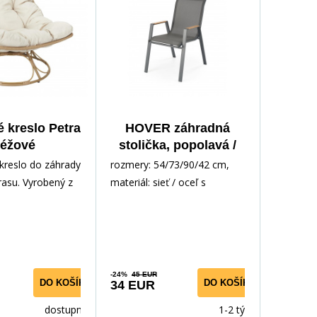
 kreslo Petra
HOVER záhradná
éžové
stolička, popolavá /
antracitová (1p=1ks)
kreslo do záhrady
rozmery: 54/73/90/42 cm,
rasu. Vyrobený z
materiál: sieť / oceľ s
teriálov, odolný
práškovým nástrekom, farba:
reniu
popolavá - antracitová
-24%
45 EUR
DO KOŠÍKA
DO KOŠÍKA
34 EUR
dostupnost
1-2 týdny