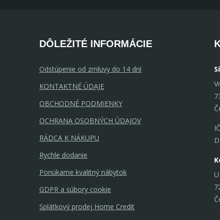
DÔLEŽITÉ INFORMÁCIE
Odstúpenie od zmluvy do 14 dní
S
V
KONTAKTNÉ ÚDAJE
7
OBCHODNÉ PODMIENKY
Č
OCHRANA OSOBNÝCH ÚDAJOV
I
RÁDCA K NÁKUPU
D
Rychle dodanie
K
Ponúkame kvalitný nábytok
U
7
GDPR a súbory cookie
Č
Splátkový prodej Home Credit