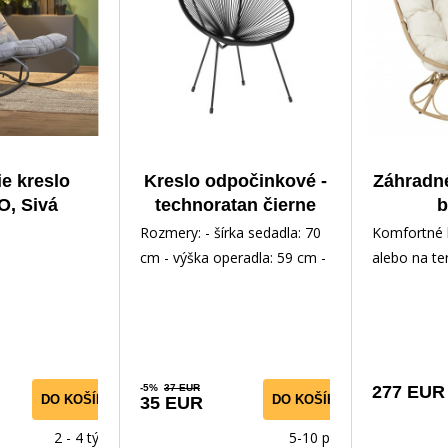
e kreslo
Kreslo odpočinkové -
Záhradné
, Sivá
technoratan čierne
b
K15-FXJG
Rozmery: - šírka sedadla: 70
Komfortné 
cm - výška operadla: 59 cm -
alebo na te
celková výška: 87 cm - hĺbka
odolných ma
sedadla: 38 c
voči UV žia
-5%
37 EUR
277 EUR
DO KOŠÍKA
DO KOŠÍKA
35 EUR
2 - 4 týdny
5-10 prac.