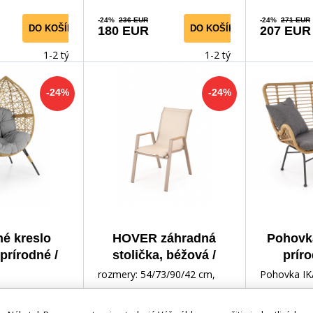
-24%
236 EUR
-24%
271 EUR
DO KOŠÍKA
DO KOŠÍKA
180 EUR
207 EUR
1-2 týdny
1-2 týdny
-24%
-24%
é kreslo
HOVER záhradná
Pohovk
rírodné /
stolička, béžová /
prír
ý jaseň
cappuccino (1p=1ks)
rozmery: 54/73/90/42 cm,
Pohovka IK
materiál: sieť / oceľ s
Prírodná el
práškovým nástrekom, farba:
domov Obja