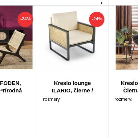
dnů
-24%
-24%
 FODEN,
Kreslo lounge
Kresl
Prírodná
ILARIO, čierne /
Čiern
prírodné
rozmery:
rozmery: