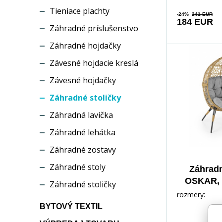
Tieniace plachty
-24%
241 EUR
184 EUR
Záhradné príslušenstvo
Záhradné hojdačky
Závesné hojdacie kreslá
Závesné hojdačky
Záhradné stoličky
Záhradná lavička
Záhradné lehátka
Záhradné zostavy
Záhradné stoly
Záhradn
OSKAR, p
Záhradné stoličky
svetl
rozmery:
BYTOVÝ TEXTIL