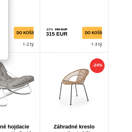
dizajnu s
IKARO
-21%
399 EUR
DO KOŠÍKA
DO KOŠÍKA
315 EUR
1-2 týdny
1-3 týdny
-24%
né hojdacie
Záhradné kreslo