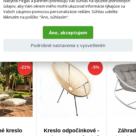
Nábytok Pegas a partneri potrebujú Váš súhlas na využitie jednotlivých
béžová - cappuccino
prírodného 
údajov, aby Vám okrem iného mohli ukazovať informácie týkajúce sa
Vašich záujmov pomocou personalizácie reklám. Súhlas udelíte
pohovkou 
kliknutím na políčko "Áno, súhlasím".
-24%
45 EUR
-24%
271 EUR
Áno, akceptujem
DO KOŠÍKA
DO KOŠÍKA
34 EUR
207 EUR
Podrobné nastavenia s vysvetlením
5-10 prac.
1-2 týdny
dnů
-21%
-5%
é kreslo
Kreslo odpočinkové -
Záhrad