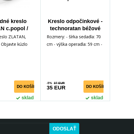
dné kreslo
Kreslo odpočinkové -
N c.popol /
technoratan béžové
.popol
K15-FXJG
reslo ZLATAN,
Rozmery: - šírka sedadla: 70
 Objavte kúzlo
cm - výška operadla: 59 cm -
 naším
celková výška: 87 cm - hĺbka
 hojdacím
sedadla: 38 c
LATA
-5%
37 EUR
DO KOŠÍKA
DO KOŠÍKA
35 EUR
skladom
skladom
ODOSLAŤ