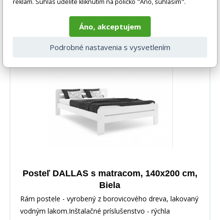
reklám. Súhlas udelíte kliknutím na políčko "Áno, súhlasím".
301 EUR
Áno, akceptujem
DO KOŠÍKA
5-10 prac. dnů
Podrobné nastavenia s vysvetlením
Posteľ DALLAS s matracom, 140x200 cm,
Biela
Rám postele - vyrobený z borovicového dreva, lakovaný
vodným lakom.Inštalačné príslušenstvo - rýchla