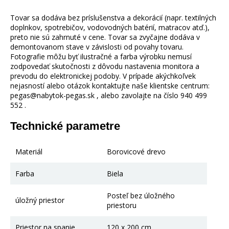
Tovar sa dodáva bez príslušenstva a dekorácií (napr. textilných
doplnkov, spotrebičov, vodovodných batérií, matracov atď.),
preto nie sú zahrnuté v cene. Tovar sa zvyčajne dodáva v
demontovanom stave v závislosti od povahy tovaru.
Fotografie môžu byť ilustračné a farba výrobku nemusí
zodpovedať skutočnosti z dôvodu nastavenia monitora a
prevodu do elektronickej podoby. V prípade akýchkoľvek
nejasností alebo otázok kontaktujte naše klientske centrum:
pegas@nabytok-pegas.sk , alebo zavolajte na číslo 940 499
552 .
Technické parametre
Materiál
Borovicové drevo
Farba
Biela
Posteľ bez úložného
úložný priestor
priestoru
Priestor na spanie
120 x 200 cm