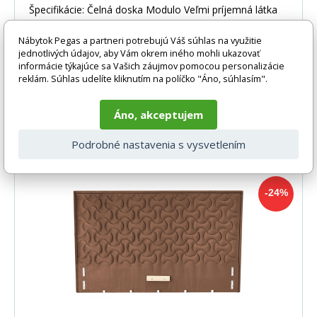
Špecifikácie: Čelná doska Modulo Veľmi príjemná látka
čalúnenia Monolith Aby bola posteľ kompletn
Nábytok Pegas a partneri potrebujú Váš súhlas na využitie
jednotlivých údajov, aby Vám okrem iného mohli ukazovať
informácie týkajúce sa Vašich záujmov pomocou personalizácie
reklám. Súhlas udelíte kliknutím na políčko "Áno, súhlasím".
Áno, akceptujem
-24%
255 EUR
DO KOŠÍKA
194 EUR
Podrobné nastavenia s vysvetlením
1-2 týdny
-24%