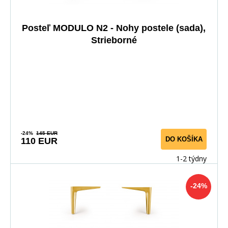
Posteľ MODULO N2 - Nohy postele (sada),
Strieborné
-24%
145 EUR
DO KOŠÍKA
110 EUR
1-2 týdny
-24%