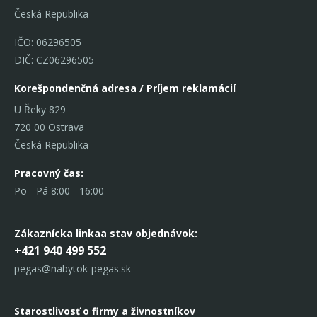
Česká Republika
IČO: 06296505
DIČ: CZ06296505
Korešpondenčná adresa / Príjem reklamácií
U Řeky 829
720 00 Ostrava
Česká Republika
Pracovný čas:
Po - Pá 8:00 - 16:00
Zákaznícka linka
a stav objednávok:
+421 940 499 552
pegas@nabytok-pegas.sk
Starostlivosť o firmy a živnostníkov