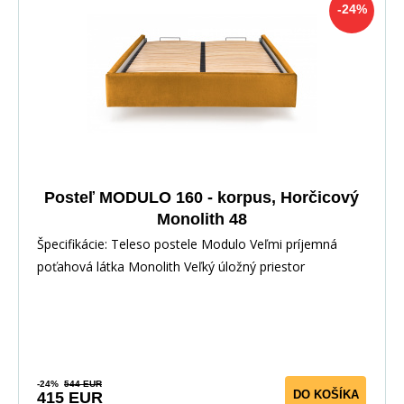
-24%
Posteľ MODULO 160 - korpus, Horčicový
Monolith 48
Špecifikácie: Teleso postele Modulo Veľmi príjemná
poťahová látka Monolith Veľký úložný priestor
-24%
544 EUR
DO KOŠÍKA
415 EUR