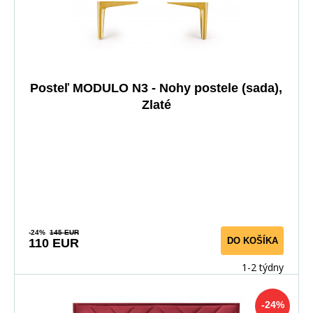
Posteľ MODULO N3 - Nohy postele (sada),
Zlaté
-24%
145 EUR
DO KOŠÍKA
110 EUR
1-2 týdny
-24%