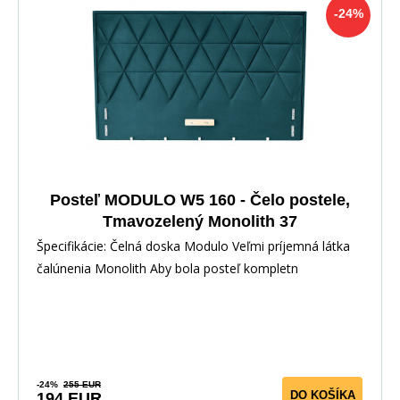
-24%
Posteľ MODULO W5 160 - Čelo postele,
Tmavozelený Monolith 37
Špecifikácie: Čelná doska Modulo Veľmi príjemná látka
čalúnenia Monolith Aby bola posteľ kompletn
-24%
255 EUR
DO KOŠÍKA
194 EUR