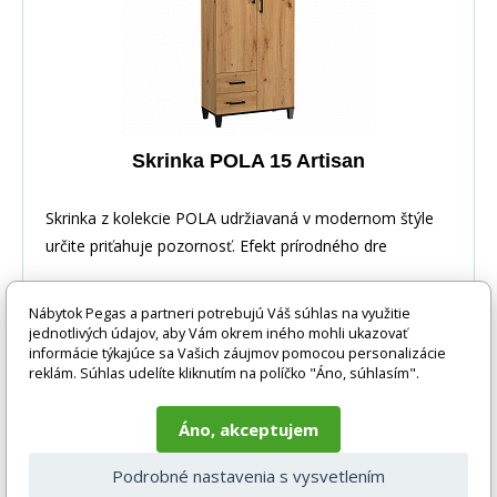
Skrinka POLA 15 Artisan
Skrinka z kolekcie POLA udržiavaná v modernom štýle
určite priťahuje pozornosť. Efekt prírodného dre
Nábytok Pegas a partneri potrebujú Váš súhlas na využitie
jednotlivých údajov, aby Vám okrem iného mohli ukazovať
informácie týkajúce sa Vašich záujmov pomocou personalizácie
reklám. Súhlas udelíte kliknutím na políčko "Áno, súhlasím".
-18%
215 EUR
DO KOŠÍKA
176 EUR
Áno, akceptujem
2 - 4 týdny
Podrobné nastavenia s vysvetlením