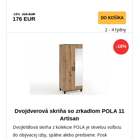
-18%
215 EUR
DO KOŠÍKA
176 EUR
2 - 4 týdny
-18%
Dvojdverová skriňa so zrkadlom POLA 11
Artisan
Dvojkrídlová skriňa z kolekcie POLA je skvelou voľbou
do obývacej izby, spálne alebo predsiene. Posk