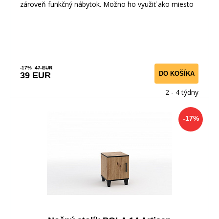
zároveň funkčný nábytok. Možno ho využiť ako miesto
-17%
47 EUR
DO KOŠÍKA
39 EUR
2 - 4 týdny
-17%