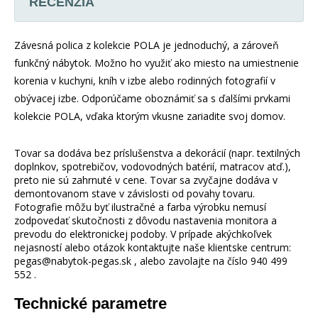
RECENZIA
Závesná polica z kolekcie POLA je jednoduchý, a zároveň
funkčný nábytok. Možno ho využiť ako miesto na umiestnenie
korenia v kuchyni, kníh v izbe alebo rodinných fotografií v
obývacej izbe. Odporúčame oboznámiť sa s ďalšími prvkami
kolekcie POLA, vďaka ktorým vkusne zariadite svoj domov.
Tovar sa dodáva bez príslušenstva a dekorácií (napr. textilných
doplnkov, spotrebičov, vodovodných batérií, matracov atď.),
preto nie sú zahrnuté v cene. Tovar sa zvyčajne dodáva v
demontovanom stave v závislosti od povahy tovaru.
Fotografie môžu byť ilustračné a farba výrobku nemusí
zodpovedať skutočnosti z dôvodu nastavenia monitora a
prevodu do elektronickej podoby. V prípade akýchkoľvek
nejasností alebo otázok kontaktujte naše klientske centrum:
pegas@nabytok-pegas.sk , alebo zavolajte na číslo 940 499
552 .
Technické parametre