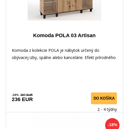
Komoda POLA 03 Artisan
Komoda z kolekcie POLA je nábytok určený do
obývacej izby, spálne alebo kancelárie. Efekt prírodného
-18%
287 EUR
DO KOŠÍKA
236 EUR
2 - 4 týdny
-18%