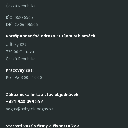
Česká Republika
IČO: 06296505
DIČ: CZ06296505
Korešpondenčná adresa / Príjem reklamácií
U Řeky 829
720 00 Ostrava
Česká Republika
Pracovný čas:
Po - Pá 8:00 - 16:00
Zákaznícka linka
a stav objednávok:
+421 940 499 552
pegas@nabytok-pegas.sk
Starostlivosť o firmy a živnostníkov