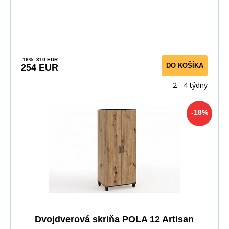
-18%
310 EUR
DO KOŠÍKA
254 EUR
2 - 4 týdny
-18%
Dvojdverová skriňa POLA 12 Artisan