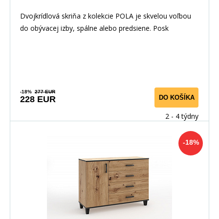
Dvojkrídlová skriňa z kolekcie POLA je skvelou voľbou
do obývacej izby, spálne alebo predsiene. Posk
-18%
277 EUR
DO KOŠÍKA
228 EUR
2 - 4 týdny
-18%