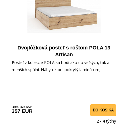
Dvojlôžková posteľ s roštom POLA 13
Artisan
Posteľ z kolekcie POLA sa hodí ako do veľkých, tak aj
menších spální. Nábytok bol pokrytý laminátom,
-18%
434 EUR
DO KOŠÍKA
357 EUR
2 - 4 týdny