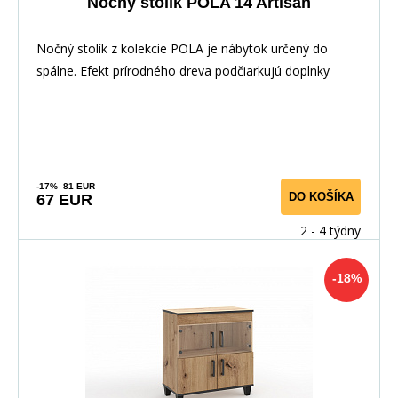
Nočný stolík POLA 14 Artisan
Nočný stolík z kolekcie POLA je nábytok určený do
spálne. Efekt prírodného dreva podčiarkujú doplnky
-17%
81 EUR
DO KOŠÍKA
67 EUR
2 - 4 týdny
-18%