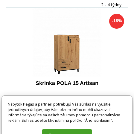
2 - 4 týdny
-18%
Skrinka POLA 15 Artisan
Skrinka z kolekcie POLA udržiavaná v modernom štýle
Nábytok Pegas a partneri potrebujú Váš súhlas na využitie
určite priťahuje pozornosť. Efekt prírodného dre
jednotlivých údajov, aby Vám okrem iného mohli ukazovať
informácie týkajúce sa Vašich záujmov pomocou personalizácie
reklám. Súhlas udelíte kliknutím na políčko "Áno, súhlasím".