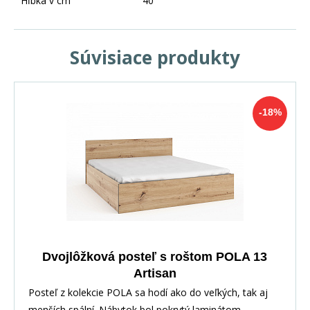
Hĺbka v cm
40
Súvisiace produkty
-18%
Dvojlôžková posteľ s roštom POLA 13
Artisan
Posteľ z kolekcie POLA sa hodí ako do veľkých, tak aj
menších spální. Nábytok bol pokrytý laminátom,