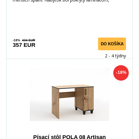
-18%
434 EUR
DO KOŠÍKA
357 EUR
2 - 4 týdny
-18%
Písací stôl POLA 08 Artisan