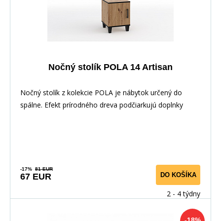
Nočný stolík POLA 14 Artisan
Nočný stolík z kolekcie POLA je nábytok určený do
spálne. Efekt prírodného dreva podčiarkujú doplnky
-17%
81 EUR
DO KOŠÍKA
67 EUR
2 - 4 týdny
-18%