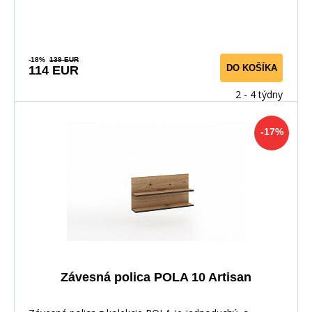
-18%
139 EUR
DO KOŠÍKA
114 EUR
2 - 4 týdny
-17%
Závesná polica POLA 10 Artisan