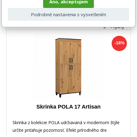
Áno, akceptujem
-18%
215 EUR
Podrobné nastavenia s vysvetlením
DO KOŠÍKA
176 EUR
2 - 4 týdny
-18%
Skrinka POLA 17 Artisan
Skrinka z kolekcie POLA udržiavaná v modernom štýle
určite priťahuje pozornosť. Efekt prírodného dre