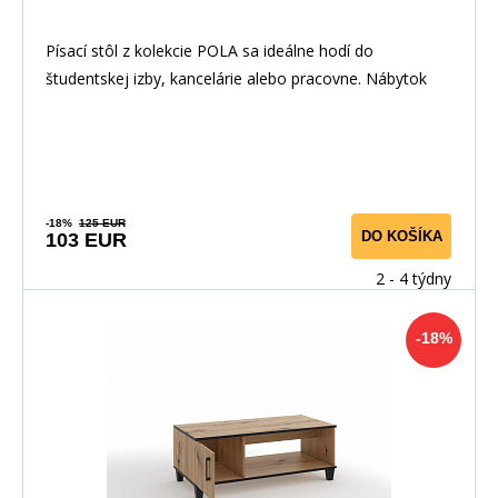
Písací stôl z kolekcie POLA sa ideálne hodí do
študentskej izby, kancelárie alebo pracovne. Nábytok
-18%
125 EUR
DO KOŠÍKA
103 EUR
2 - 4 týdny
-18%