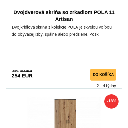
Dvojdverová skriňa so zrkadlom POLA 11
Artisan
Dvojkrídlová skriňa z kolekcie POLA je skvelou voľbou
do obývacej izby, spálne alebo predsiene. Posk
-18%
310 EUR
DO KOŠÍKA
254 EUR
2 - 4 týdny
-18%