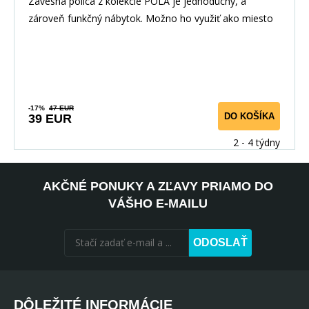
Závesná polica z kolekcie POLA je jednoduchý, a
zároveň funkčný nábytok. Možno ho využiť ako miesto
-17%
47 EUR
DO KOŠÍKA
39 EUR
2 - 4 týdny
AKČNÉ PONUKY A ZĽAVY PRIAMO DO
VÁŠHO E-MAILU
ODOSLAŤ
DÔLEŽITÉ INFORMÁCIE