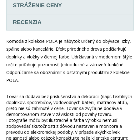
STRÁŽENIE CENY
RECENZIA
Komoda z kolekcie POLA je nábytok určený do obývacej izby,
spálne alebo kancelárie. Efekt prírodného dreva podčiarkujú
doplnky a vložky v čiernej farbe. Udržiavaná v modernom štýle
určite priťahuje pozornosť. Jednoduché a zároveň funkčné.
Odporúčame sa oboznámiť s ostatnými produktmi z kolekcie
POLA.
Tovar sa dodáva bez príslušenstva a dekorácií (napr. textilných
doplnkov, spotrebičov, vodovodných batérií, matracov atď.),
preto nie sú zahrnuté v cene. Tovar sa zvyčajne dodáva v
demontovanom stave v závislosti od povahy tovaru.
Fotografie môžu byť ilustračné a farba výrobku nemusí
zodpovedať skutočnosti z dôvodu nastavenia monitora a
prevodu do elektronickej podoby. V prípade akýchkoľvek
nejasností alebo otázok kontaktujte naše klientske centrum: