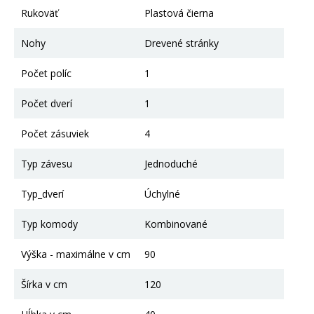
Rukoväť
Plastová čierna
Nohy
Drevené stránky
Počet políc
1
Počet dverí
1
Počet zásuviek
4
Typ závesu
Jednoduché
Typ_dverí
Úchylné
Typ komody
Kombinované
Výška - maximálne v cm
90
Šírka v cm
120