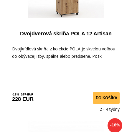
Dvojdverová skriňa POLA 12 Artisan
Dvojkrídlová skriňa z kolekcie POLA je skvelou voľbou
do obývacej izby, spálne alebo predsiene. Posk
-18%
277 EUR
DO KOŠÍKA
228 EUR
2 - 4 týdny
-18%