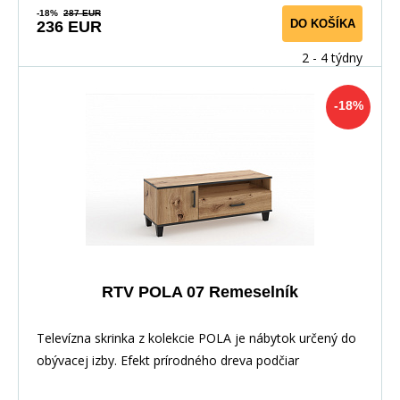
-18%
287 EUR
DO KOŠÍKA
236 EUR
2 - 4 týdny
-18%
RTV POLA 07 Remeselník
Televízna skrinka z kolekcie POLA je nábytok určený do
obývacej izby. Efekt prírodného dreva podčiar