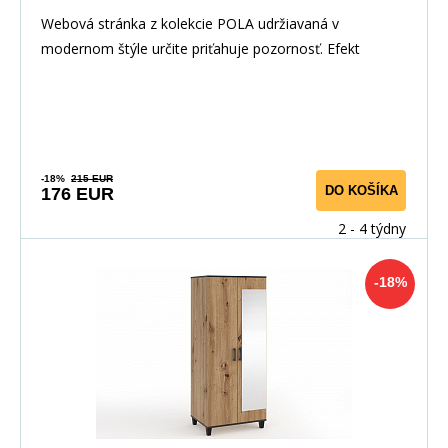
Webová stránka z kolekcie POLA udržiavaná v
modernom štýle určite priťahuje pozornosť. Efekt
prírodn
-18%
215 EUR
DO KOŠÍKA
176 EUR
2 - 4 týdny
-18%