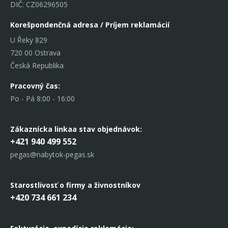
DIČ: CZ06296505
Korešpondenčná adresa / Príjem reklamácií
U Řeky 829
720 00 Ostrava
Česká Republika
Pracovný čas:
Po - Pá 8:00 - 16:00
Zákaznícka linka
a stav objednávok:
+421 940 499 552
pegas@nabytok-pegas.sk
Starostlivosť o firmy a živnostníkov
+420 734 661 234