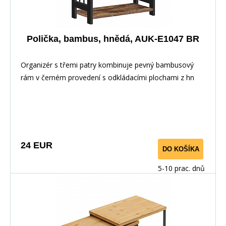
Polička, bambus, hnědá, AUK-E1047 BR
Organizér s třemi patry kombinuje pevný bambusový
rám v černém provedení s odkládacími plochami z hn
24 EUR
DO KOŠÍKA
5-10 prac. dnů