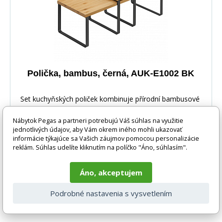
Polička, bambus, černá, AUK-E1002 BK
Set kuchyňských poliček kombinuje přírodní bambusové
desky s pevnou černou kovovou základnou, která
Nábytok Pegas a partneri potrebujú Váš súhlas na využitie
jednotlivých údajov, aby Vám okrem iného mohli ukazovať
informácie týkajúce sa Vašich záujmov pomocou personalizácie
reklám. Súhlas udelíte kliknutím na políčko "Áno, súhlasím".
Áno, akceptujem
17 EUR
DO KOŠÍKA
Podrobné nastavenia s vysvetlením
5-10 prac. dnů