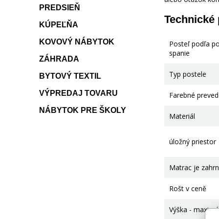
PREDSIEŇ
Technické
KÚPEĽŇA
KOVOVÝ NÁBYTOK
Posteľ podľa p
spanie
ZÁHRADA
Typ postele
BYTOVÝ TEXTIL
VÝPREDAJ TOVARU
Farebné preved
NÁBYTOK PRE ŠKOLY
Materiál
úložný priestor
Matrac je zahrn
Rošt v ceně
Výška - maximá