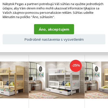
Nábytok Pegas a partneri potrebujú Váš súhlas na využitie jednotlivých
196
údajov, aby Vám okrem iného mohli ukazovať informácie týkajúce sa
Vašich záujmov pomocou personalizácie reklám. Súhlas udelíte
97
kliknutím na políčko "Áno, súhlasím".
nie
90 x 190 cm
Áno, akceptujem
Podrobné nastavenia s vysvetlením
e produkty
-25%