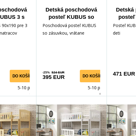
oschodová
Detská poschodová
Detská
KUBUS 3 s
posteľ KUBUS so
posteľ
 90x190 cm,
zásuvkou 90x190 cm,
prístelk
 90x190 pre 3
Poschodová posteľ KUBUS
Posteľ KUB
matracov,
vrátane matracov,
bez
 matracov
so zásuvkou, vrátane
deti
ná/Biela
biela/biela
Prírod
matracov
-25%
524 EUR
471 EUR
DO KOŠÍKA
DO KOŠÍKA
395 EUR
5-10 prac.
5-10 prac.
dnů
dnů