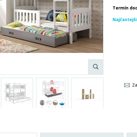
Termín do
Najčastejš
Za