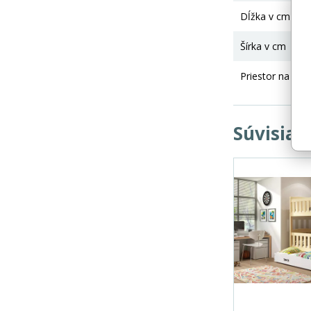
Dĺžka v cm
Šírka v cm
Priestor na spa
Súvisiac