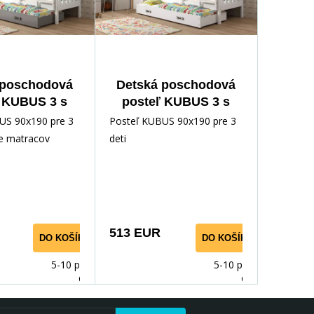
 poschodová
Detská poschodová
 KUBUS 3 s
posteľ KUBUS 3 s
ou 90x190 cm,
prístelkou 90x190 cm,
US 90x190 pre 3
Posteľ KUBUS 90x190 pre 3
e matracov,
bez matraca,
ne matracov
deti
/Grafitová
Biela/Biela
513 EUR
DO KOŠÍKA
DO KOŠÍKA
5-10 prac.
5-10 prac.
dnů
dnů