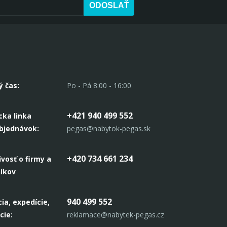
ODOSLAŤ
ý čas:
Po - Pá 8:00 - 16:00
+421 940 499 552
cka linka
objednávok:
pegas@nabytok-pegas.sk
+420 734 661 234
ivosť o firmy a
níkov
940 499 552
ia, expedície,
cie:
reklamace@nabytek-pegas.cz