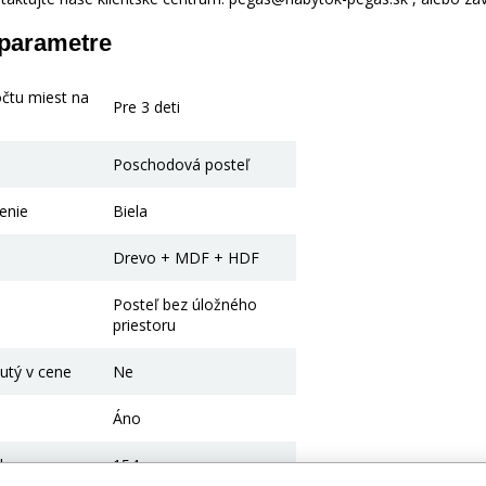
 parametre
očtu miest na
Pre 3 deti
Poschodová posteľ
enie
Biela
Drevo + MDF + HDF
Posteľ bez úložného
priestoru
utý v cene
Ne
Áno
lne v cm
154