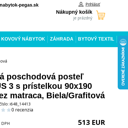
Prihlásiť
abytok-pegas.sk
Nákupný košík
je prázdný
KOVOVÝ NÁBYTOK
ZÁHRADA
BYTOVÝ TEXTIL
tová
á poschodová posteľ
 3 s prístelkou 90x190
ez matraca, Biela/Grafitová
číslo:
i648_14413
0 recenzia
513
EUR
s DPH