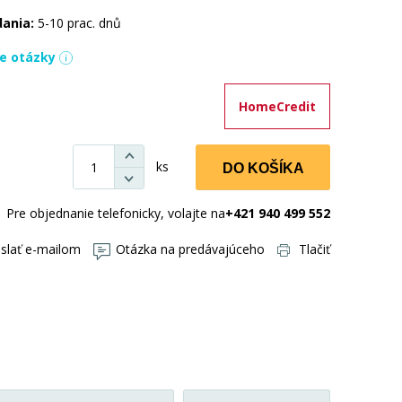
dania:
5-10 prac. dnů
ie otázky
HomeCredit
ks
DO KOŠÍKA
Pre objednanie telefonicky, volajte na
+421 940 499 552
slať e-mailom
Otázka na predávajúceho
Tlačiť