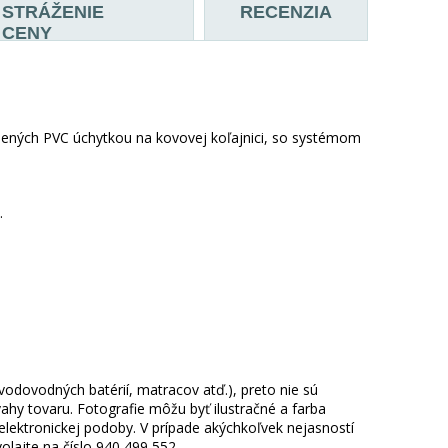
STRÁŽENIE
RECENZIA
CENY
nených PVC úchytkou na kovovej koľajnici, so systémom
.
 vodovodných batérií, matracov atď.), preto nie sú
hy tovaru. Fotografie môžu byť ilustračné a farba
ektronickej podoby. V prípade akýchkoľvek nejasností
lajte na číslo 940 499 552 .