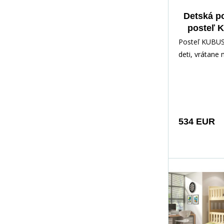
Detská p
posteľ 
prístelkou
Posteľ KUBUS
vrátane 
deti, vrátane
Prírod
534 EUR