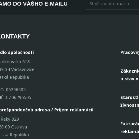
AMO DO VÁŠHO E-MAILU
KONTAKTY
ídlo spoločnosti
Pracovn
ratimovská 618
39 34 Václavovice
Zákazní
eská Republika
a stav 
ČO: 06296505
IČ: CZ06296505
Starostl
živnost
orešpondenčná adresa / Príjem reklamácií
 Řeky 829
Fakturác
20 00 Ostrava
reklamá
eská Republika