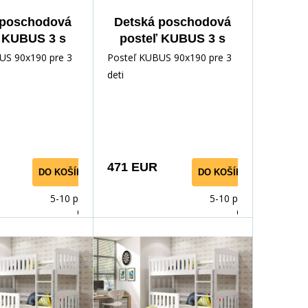
 poschodová
Detská poschodová
 KUBUS 3 s
posteľ KUBUS 3 s
ou 90x190 cm,
prístelkou 90x190 cm,
US 90x190 pre 3
Posteľ KUBUS 90x190 pre 3
 matraca,
bez matraca,
deti
ná/Grafitová
Prírodná/Biela
471 EUR
DO KOŠÍKA
DO KOŠÍKA
5-10 prac.
5-10 prac.
dnů
dnů