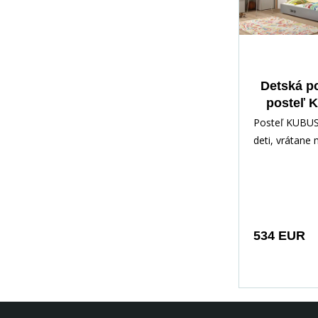
Detská p
posteľ 
prístelkou
Posteľ KUBUS
vrátane 
deti, vrátane
Prírodná
534 EUR