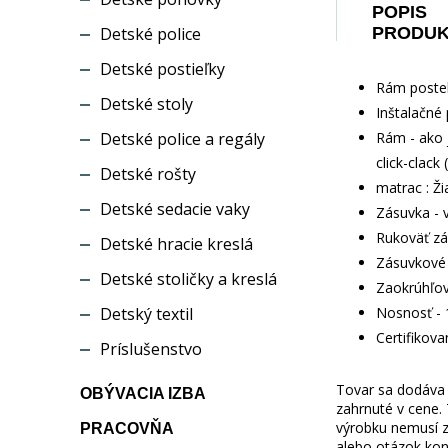
POPIS
Detské police
PRODU
Detské postieľky
Rám postel
Detské stoly
Inštalačné 
Detské police a regály
Rám - ako 
click-clack
Detské rošty
matrac : Ž
Detské sedacie vaky
Zásuvka - 
Rukoväť zá
Detské hracie kreslá
Zásuvkové 
Detské stoličky a kreslá
Zaokrúhľov
Detský textil
Nosnosť - 
Certifikov
Príslušenstvo
Tovar sa dodáva b
OBÝVACIA IZBA
zahrnuté v cene.
výrobku nemusí z
PRACOVŇA
alebo otázok kon