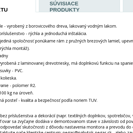
SÚVISIACE
KTU
PRODUKTY
e - vyrobený z borovicového dreva, lakovaný vodným lakom.
príslušenstvo - rýchla a jednoduchá inštalácia.
jediná spoločnosť ponúkame rám z pružných brezových lamiel, upev
 (rýchla montáž).
iadny
vyrobená z laminovanej drevotriesky, má doplnkovú funkciu na spanie
suvky - PVC.
kolieska.
anie - polomer R2.
100 kg na úroveň.
aná posteľ - kvalita a bezpečnosť podľa noriem TUV.
ez príslušenstva a dekorácií (napr. textilných doplnkov, spotrebičov,
 Tovar sa zvyčajne dodáva v demontovanom stave v závislosti od pova
odpovedať skutočnosti z dôvodu nastavenia monitora a prevodu do el
taktujte naše klientske centrum: pegas@nabytok-pegas.sk , alebo zavo