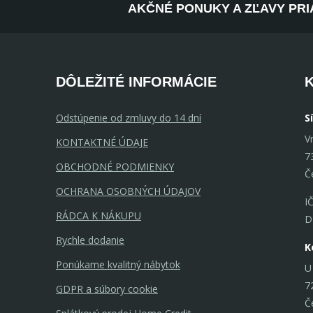
AKČNÉ PONUKY A ZĽAVY PRI
DÔLEŽITÉ INFORMÁCIE
Odstúpenie od zmluvy do 14 dní
S
V
KONTAKTNÉ ÚDAJE
7
OBCHODNÉ PODMIENKY
Č
OCHRANA OSOBNÝCH ÚDAJOV
I
RÁDCA K NÁKUPU
D
Rychle dodanie
K
Ponúkame kvalitný nábytok
U
7
GDPR a súbory cookie
Č