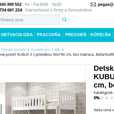
Po - Pia 8:00 - 16:00
940 499 552
pegas@n
734 661 234
Starostlivosť o firmy a živnostníkov
OBÝVACIA IZBA
PRACOVŇA
PREDSIEŇ
KÚPEĽŇA
Detské postele
Postele pro 3 děti
á posteľ KUBUS 3 s prístelkou 90x190 cm, bez matraca, Biela/Grafi
Detsk
KUBUS
cm, b
Katalógové 
0%
Naša cena 