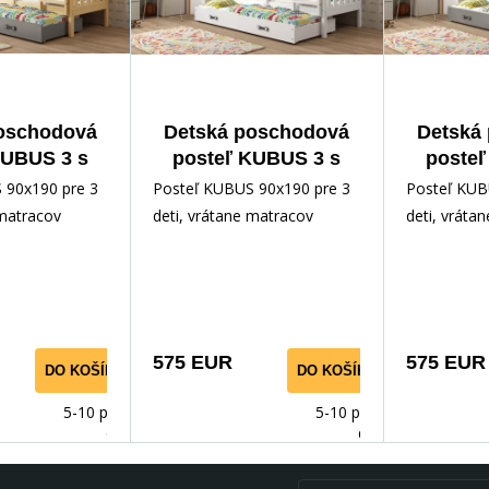
oschodová
Detská poschodová
Detská
KUBUS 3 s
posteľ KUBUS 3 s
posteľ
 90x190 cm,
prístelkou 90x190 cm,
prístelk
 90x190 pre 3
Posteľ KUBUS 90x190 pre 3
Posteľ KUB
matracov,
vrátane matracov,
vrátan
 matracov
deti, vrátane matracov
deti, vráta
/Grafitová
Biela/Biela
Biela
575 EUR
575 EUR
DO KOŠÍKA
DO KOŠÍKA
5-10 prac.
5-10 prac.
dnů
dnů