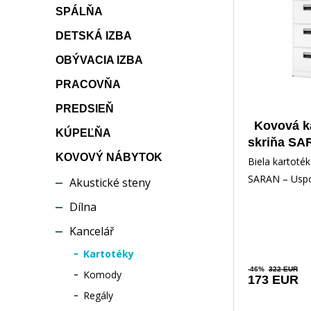
SPÁLŇA
DETSKÁ IZBA
OBÝVACIA IZBA
PRACOVŇA
PREDSIEŇ
Kovová k
KÚPEĽŇA
skriňa SA
KOVOVÝ NÁBYTOK
x 1020 
Biela kartoté
bi
SARAN – Uspor
Akustické steny
dokumenty s 
Dílna
bezpečnosťou
Kancelář
Kartotéky
-46%
322 EUR
Komody
173 EUR
Regály