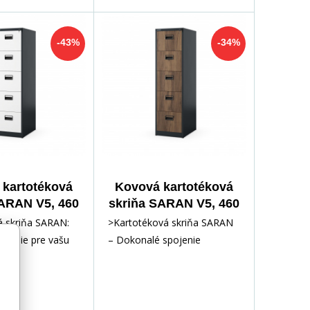
-43%
-34%
kartotéková
Kovová kartotéková
SARAN V5, 460
skriňa SARAN V5, 460
0 x 620 mm,
x 1630 x 620 mm, Eco
á skriňa SARAN:
>Kartotéková skriňa SARAN
itovo-biela
Design:
ešenie pre vašu
– Dokonalé spojenie
antracitová/orech
Už vás nebaví
elegancie a funkčnosti pre
haos v dokum
vašu kanceláriuHľadáte spoľ