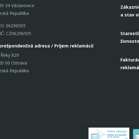
39 34 Václavovice
Zákazní
eská Republika
a stav 
ČO: 06296505
IČ: CZ06296505
Starostl
živnost
orešpondenčná adresa / Príjem reklamácií
 Řeky 829
Fakturác
20 00 Ostrava
reklamá
eská Republika