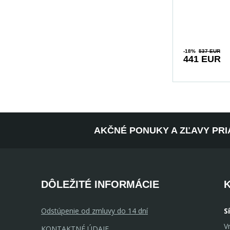
SONOMA Hľad
-18%
537 EUR
441 EUR
AKČNÉ PONUKY A ZĽAVY PRI
DÔLEŽITÉ INFORMÁCIE
Odstúpenie od zmluvy do 14 dní
S
V
KONTAKTNÉ ÚDAJE