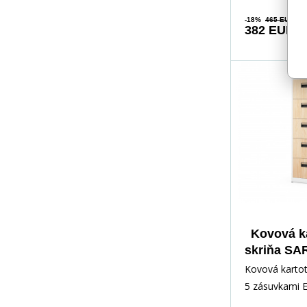
-18%
465 EUR
382 EUR
Kovová k
skriňa SA
x 1630 x 
Kovová kartot
Design: 
5 zásuvkami 
so
SARAN – BIE