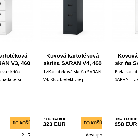
artotéková
Kovová kartotéková
Kovová 
RAN V3, 460
skriňa SARAN V4, 460
skriňa 
x 620 mm,
x 1320 x 620 mm,
x 132
ková skriňa
1>Kartotéková skriňa SARAN
Biela karto
ela
antracitová
iadajte si
V4: Kľúč k efektívnej
SARAN – Us
eleganciou a
organizácii dokumentov Už
dokumenty 
 Hľadáte spoľa
vás nebaví neu
efektiVITO
-18%
394 EUR
-35%
394 EUR
DO KOŠÍKA
DO KOŠÍKA
323 EUR
258 EUR
2 - 7 dní
dostupnost