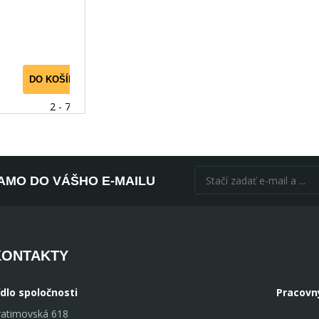
áte dokon
DO KOŠÍKA
2 - 7 dní
AMO DO VÁŠHO E-MAILU
KONTAKTY
ídlo spoločnosti
Pracovn
ratimovská 618