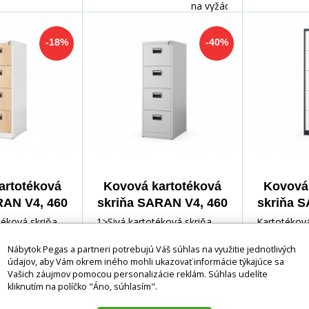
na vyžádání
-18%
-40%
artotéková
Kovová kartotéková
Kovová 
RAN V4, 460
skriňa SARAN V4, 460
skriňa 
620 mm, Eco
x 1320 x 620 mm, sivá
x 163
éková skriňa
1>Sivá kartotéková skriňa
Kartotékov
biela/ dub
antrac
enie elegancie
SARAN - Vaše spoľahlivé
Dokonalé ri
Nábytok Pegas a partneri potrebujú Váš súhlas na využitie jednotlivých
noma
 pre vašu
riešenie pre organizáciu
kanceláriu 
údajov, aby Vám okrem iného mohli ukazovať informácie týkajúce sa
adáte s
dokumentov Hľa
neustály c
Vašich záujmov pomocou personalizácie reklám. Súhlas udelíte
kliknutím na políčko "Áno, súhlasím".