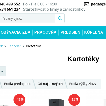
Po - Pia 8:00 - 16:00
940 499 552
pegas@n
734 661 234
Starostlivosť o firmy a živnostníkov
OBÝVACIA IZBA
PRACOVŇA
PREDSIEŇ
KÚPEĽŇA
ok
Kancelář
Kartotéky
Kartotéky
Podľa predajnosti
Od najlacnejších
Podľa výšky zľavy
-46%
-18%