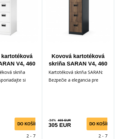
kartotéková
Kovová kartotéková
SARAN V4, 460
skriňa SARAN V4, 460
0 x 620 mm,
x 1320 x 620 mm, Eco
téková skriňa
Kartotéková skriňa SARAN:
biela
Design:
poriadajte si
Bezpečie a elegancia pre
antracitová/orech
s eleganciou a
vaše dokumentyHľadáte
Nu Hľadáte spoľa
spoľahlivé a elegantné rieš
-34%
465 EUR
DO KOŠÍKA
DO KOŠÍKA
305 EUR
2 - 7 dní
2 - 7 dní