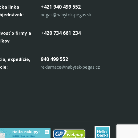
+421 940 499 552
cka linka
objednávok:
pegas@nabytok-pegas.sk
+420 734 661 234
ivosť o firmy a
níkov
940 499 552
ia, expedície,
cie:
reklamace@nabytek-pegas.cz