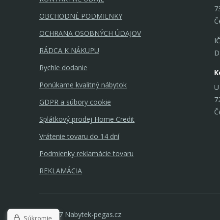
7
OBCHODNÉ PODMIENKY
Č
OCHRANA OSOBNÝCH ÚDAJOV
I
RÁDCA K NÁKUPU
D
Rychle dodanie
K
Ponúkame kvalitný nábytok
U
7
GDPR a súbory cookie
Č
Splátkový prodej Home Credit
Vrátenie tovaru do 14 dní
Podmienky reklamácie tovaru
REKLAMÁCIA
© 2017 Nabytek-pegas.cz
Súkromie