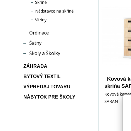
Skříně
Nádstavce na skříně
Vitríny
Ordinace
Šatny
Školy a Školky
ZÁHRADA
BYTOVÝ TEXTIL
Kovová k
skriňa SA
VÝPREDAJ TOVARU
x 1320 x 
Kovová kartot
NÁBYTOK PRE ŠKOLY
Design: 
SARAN – Spoj
so
a praktickosti
kanceláriu Hľ