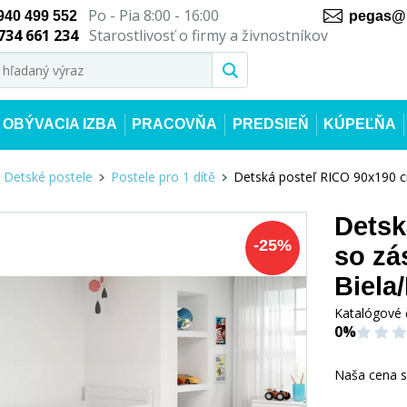
Po - Pia 8:00 - 16:00
940 499 552
pegas@n
734 661 234
Starostlivosť o firmy a živnostníkov
OBÝVACIA IZBA
PRACOVŇA
PREDSIEŇ
KÚPEĽŇA
Detské postele
Postele pro 1 dítě
Detská posteľ RICO 90x190 c
Detsk
-
25
%
so zá
Biela/
Katalógové 
0%
Naša cena 