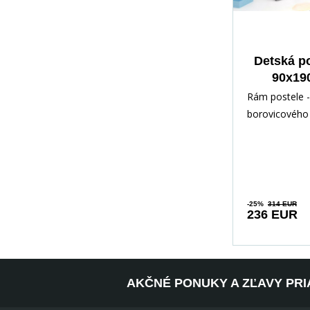
Detská p
90x19
zásuv
Rám postele -
matr
borovicového 
Biela
lakovaný vod
Inštalačné prí
rých
-25%
314 EUR
236 EUR
AKČNÉ PONUKY A ZĽAVY PRI