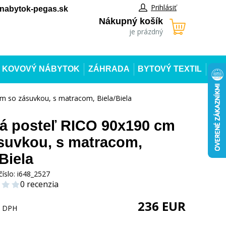
Prihlásiť
abytok-pegas.sk
Nákupný košík
je prázdný
KOVOVÝ NÁBYTOK
ZÁHRADA
BYTOVÝ TEXTIL
m so zásuvkou, s matracom, Biela/Biela
á posteľ RICO 90x190 cm
suvkou, s matracom,
Biela
číslo:
i648_2527
0 recenzia
236
EUR
s DPH