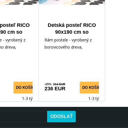
 posteľ RICO
Detská posteľ RICO
90 cm so
90x190 cm so
uvkou, s
zásuvkou, s
 - vyrobený z
Rám postele - vyrobený z
tracom,
matracom,
ho dreva,
borovicového dreva,
la/Modrá
Biela/Ružová
odným lakom.
lakovaný vodným lakom.
ríslušenstvo -
Inštalačné príslušenstvo -
rých
-25%
314 EUR
DO KOŠÍKA
DO KOŠÍKA
236 EUR
1-3 týdny
1-3 týdny
ODOSLAŤ