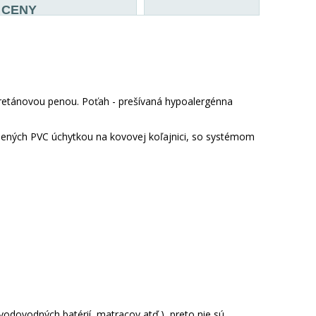
CENY
retánovou penou. Poťah - prešívaná hypoalergénna
nených PVC úchytkou na kovovej koľajnici, so systémom
 vodovodných batérií, matracov atď.), preto nie sú