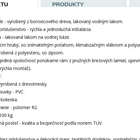
KTU
PRODUKTY
e - vyrobený z borovicového dreva, lakovaný vodným lakom.
príslušenstvo - rýchla a jednoduchá inštalácia.
- lakovaná lakom na vodnej báze.
 cm hrubý, so snímateľným poťahom, klimatizačným vláknom a polyu
yrobená z polyesteru, so zipsom.
jediná spoločnosť ponúkame rám z pružných brezových lamiel, upev
 (rýchla montáž).
.
vyrobená z drevotriesky.
suvky - PVC.
kolieska.
anie - polomer R2.
100 kg.
aná posteľ - kvalita a bezpečnosť podľa noriem TUV.
ez príslušenstva a dekorácií (napr. textilných doplnkov, spotrebičov,