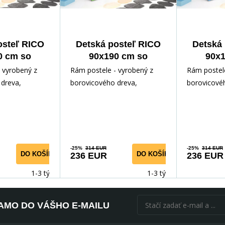
osteľ RICO
Detská posteľ RICO
Detská
0 cm so
90x190 cm so
90x1
kou, s
zásuvkou, s
zás
 vyrobený z
Rám postele - vyrobený z
Rám postele
acom,
matracom,
ma
dreva,
borovicového dreva,
borovicové
/Grafit
Biela/Zelená
Bie
ným lakom.
lakovaný vodným lakom.
lakovaný v
slušenstvo -
Inštalačné príslušenstvo -
Inštalačné p
rých
rých
-25%
314 EUR
-25%
314 EUR
DO KOŠÍKA
DO KOŠÍKA
236 EUR
236 EUR
1-3 týdny
1-3 týdny
AMO DO VÁŠHO E-MAILU