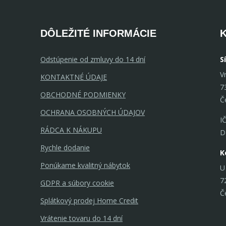
DÔLEŽITÉ INFORMÁCIE
Odstúpenie od zmluvy do 14 dní
S
V
KONTAKTNÉ ÚDAJE
7
OBCHODNÉ PODMIENKY
Č
OCHRANA OSOBNÝCH ÚDAJOV
I
RÁDCA K NÁKUPU
D
Rychle dodanie
K
Ponúkame kvalitný nábytok
U
7
GDPR a súbory cookie
Č
Splátkový prodej Home Credit
Vrátenie tovaru do 14 dní