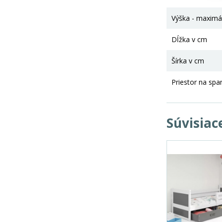
Výška - maximá
Dĺžka v cm
Šírka v cm
Priestor na spa
Súvisiac