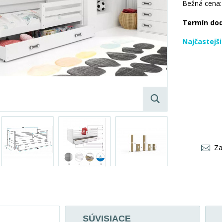
Bežná cena:
Termín do
Najčastejš
Za
SÚVISIACE