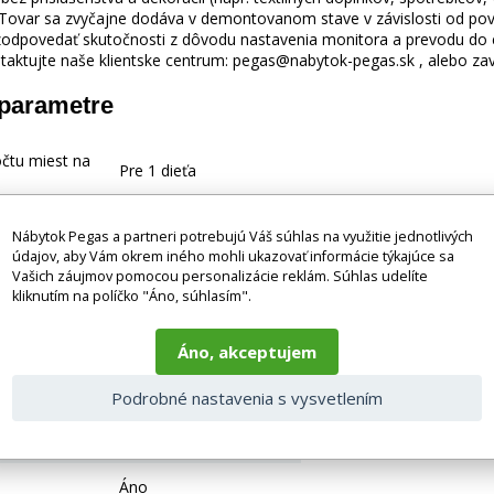
 Tovar sa zvyčajne dodáva v demontovanom stave v závislosti od pova
odpovedať skutočnosti z dôvodu nastavenia monitora a prevodu do el
taktujte naše klientske centrum: pegas@nabytok-pegas.sk , alebo zavo
 parametre
očtu miest na
Pre 1 dieťa
Klasická posteľ
Nábytok Pegas a partneri potrebujú Váš súhlas na využitie jednotlivých
údajov, aby Vám okrem iného mohli ukazovať informácie týkajúce sa
enie
Biela
Vašich záujmov pomocou personalizácie reklám. Súhlas udelíte
kliknutím na políčko "Áno, súhlasím".
Drevo + MDF + HDF
Áno, akceptujem
Posteľ s úložným
priestorom
Podrobné nastavenia s vysvetlením
utý v cene
Áno
Áno