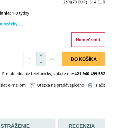
25%
(78 EUR)
314 EUR
dania:
1-3 týdny
ie otázky
HomeCredit
ks
DO KOŠÍKA
Pre objednanie telefonicky, volajte na
+421 940 499 552
slať e-mailom
Otázka na predávajúceho
Tlačiť
STRÁŽENIE
RECENZIA