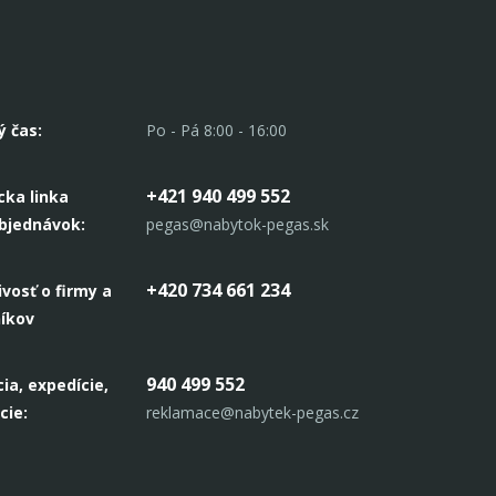
ý čas:
Po - Pá 8:00 - 16:00
+421 940 499 552
cka linka
objednávok:
pegas@nabytok-pegas.sk
+420 734 661 234
ivosť o firmy a
níkov
940 499 552
ia, expedície,
cie:
reklamace@nabytek-pegas.cz