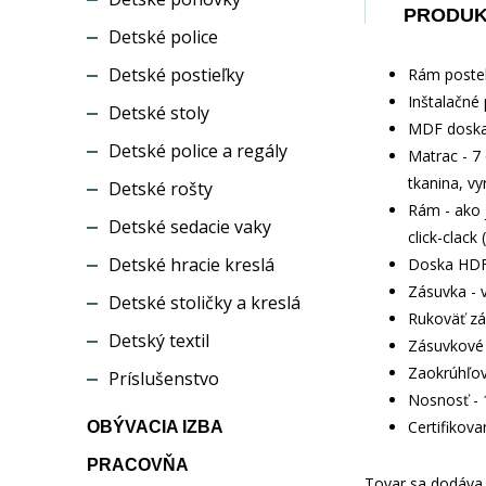
PRODU
Detské police
Detské postieľky
Rám postel
Inštalačné 
Detské stoly
MDF doska 
Detské police a regály
Matrac - 7
tkanina, v
Detské rošty
Rám - ako 
Detské sedacie vaky
click-clack
Detské hracie kreslá
Doska HDF
Zásuvka - 
Detské stoličky a kreslá
Rukoväť zá
Detský textil
Zásuvkové 
Zaokrúhľov
Príslušenstvo
Nosnosť - 
Certifikov
OBÝVACIA IZBA
PRACOVŇA
Tovar sa dodáva b