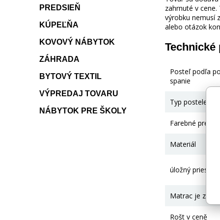
PREDSIEŇ
zahrnuté v cene.
výrobku nemusí z
KÚPEĽŇA
alebo otázok kon
KOVOVÝ NÁBYTOK
Technické
ZÁHRADA
Posteľ podľa p
BYTOVÝ TEXTIL
spanie
VÝPREDAJ TOVARU
Typ postele
NÁBYTOK PRE ŠKOLY
Farebné preved
Materiál
úložný priestor
Matrac je zahrn
Rošt v ceně