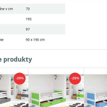
lne v cm
73
195
97
nie
90 x 190 cm
e produkty
-25%
-25%