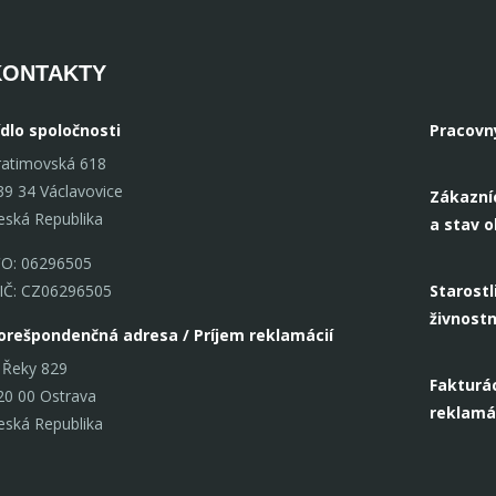
KONTAKTY
ídlo spoločnosti
Pracovn
ratimovská 618
39 34 Václavovice
Zákazní
eská Republika
a stav 
ČO: 06296505
IČ: CZ06296505
Starostl
živnost
orešpondenčná adresa / Príjem reklamácií
 Řeky 829
Fakturác
20 00 Ostrava
reklamá
eská Republika