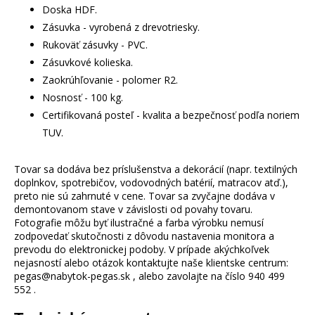
Doska HDF.
Zásuvka - vyrobená z drevotriesky.
Rukoväť zásuvky - PVC.
Zásuvkové kolieska.
Zaokrúhľovanie - polomer R2.
Nosnosť - 100 kg.
Certifikovaná posteľ - kvalita a bezpečnosť podľa noriem
TUV.
Tovar sa dodáva bez príslušenstva a dekorácií (napr. textilných
doplnkov, spotrebičov, vodovodných batérií, matracov atď.),
preto nie sú zahrnuté v cene. Tovar sa zvyčajne dodáva v
demontovanom stave v závislosti od povahy tovaru.
Fotografie môžu byť ilustračné a farba výrobku nemusí
zodpovedať skutočnosti z dôvodu nastavenia monitora a
prevodu do elektronickej podoby. V prípade akýchkoľvek
nejasností alebo otázok kontaktujte naše klientske centrum:
pegas@nabytok-pegas.sk , alebo zavolajte na číslo 940 499
552 .