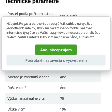
Technické parametre
Posteľ podľa počtu miest na
Pre 1 dieťa
spanie
Nábytok Pegas a partneri potrebujú Váš súhlas na využitie
jednotlivých údajov, aby Vám okrem iného mohli ukazovať
Typ postele
Klasická posteľ
informácie týkajúce sa Vašich záujmov pomocou personalizácie
reklám. Súhlas udelíte kliknutím na políčko "Áno, súhlasím".
Farebné prevedenie
Biela
Áno, akceptujem
Materiál
Drevo + HDF
Podrobné nastavenia s vysvetlením
Posteľ s úložným
úložný priestor
priestorom
Matrac je zahrnutý v cene
Áno
Rošt v ceně
Áno
Výška - maximálne v cm
70
Dĺžka v cm
196