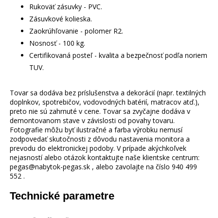
Rukoväť zásuvky - PVC.
Zásuvkové kolieska.
Zaokrúhľovanie - polomer R2.
Nosnosť - 100 kg.
Certifikovaná posteľ - kvalita a bezpečnosť podľa noriem
TUV.
Tovar sa dodáva bez príslušenstva a dekorácií (napr. textilných
doplnkov, spotrebičov, vodovodných batérií, matracov atď.),
preto nie sú zahrnuté v cene. Tovar sa zvyčajne dodáva v
demontovanom stave v závislosti od povahy tovaru.
Fotografie môžu byť ilustračné a farba výrobku nemusí
zodpovedať skutočnosti z dôvodu nastavenia monitora a
prevodu do elektronickej podoby. V prípade akýchkoľvek
nejasností alebo otázok kontaktujte naše klientske centrum:
pegas@nabytok-pegas.sk , alebo zavolajte na číslo 940 499
552 .
Technické parametre