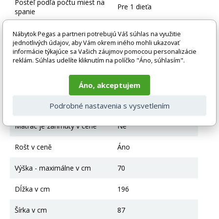
Posteľ podľa počtu miest na
Pre 1 dieťa
spanie
Typ postele
Klasická posteľ
Nábytok Pegas a partneri potrebujú Váš súhlas na využitie
jednotlivých údajov, aby Vám okrem iného mohli ukazovať
informácie týkajúce sa Vašich záujmov pomocou personalizácie
Farebné prevedenie
Grafit
reklám. Súhlas udelíte kliknutím na políčko "Áno, súhlasím".
Materiál
Drevo + HDF
Áno, akceptujem
Posteľ s úložným
úložný priestor
priestorom
Podrobné nastavenia s vysvetlením
Matrac je zahrnutý v cene
Ne
Rošt v ceně
Áno
Výška - maximálne v cm
70
Dĺžka v cm
196
Šírka v cm
87