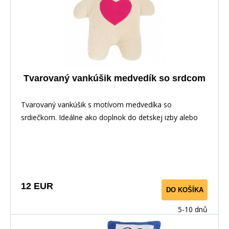
Tvarovaný vankúšik medvedík so srdcom
Tvarovaný vankúšik s motívom medvedíka so
srdiečkom. Ideálne ako doplnok do detskej izby alebo
milý darček na Valentína.
12 EUR
DO KOŠÍKA
5-10 dnů