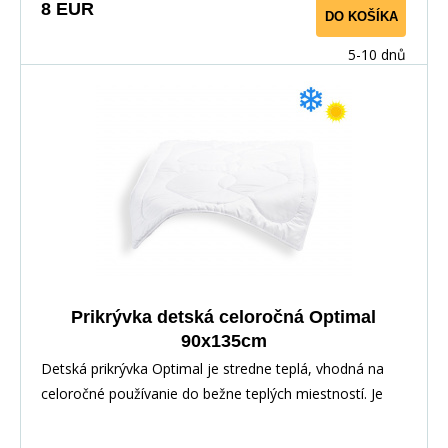
8 EUR
DO KOŠÍKA
5-10 dnů
Prikrývka detská celoročná Optimal
90x135cm
Detská prikrývka Optimal je stredne teplá, vhodná na
celoročné používanie do bežne teplých miestností. Je
vyplnená plne antialergickým dutým vláknom (300g/m2),
použité materiály na výrobu sú vhodné pre deti do troch