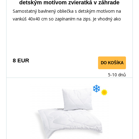
detským motívom zvieratká v záhrade
Samostatný bavlnený obliečka s detským motívom na
vankúš 40x40 cm so zapínaním na zips. Je vhodný ako
doplnok k posteľnej bielizni alebo ako samostatný na
dekoráciu. Poťah je obojstranný, dezén vedie v
závislosti od strihu materiálu.
8 EUR
DO KOŠÍKA
5-10 dnů