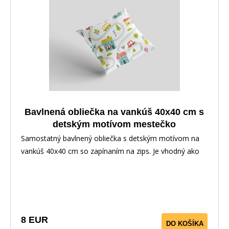
Bavlnená obliečka na vankúš 40x40 cm s
detským motívom mestečko
Samostatný bavlnený obliečka s detským motívom na
vankúš 40x40 cm so zapínaním na zips. Je vhodný ako
doplnok k posteľnej bielizni alebo ako samostatný na
dekoráciu. Poťah je obojstranný, dezén vedie v
závislosti od strihu materiálu.
8 EUR
DO KOŠÍKA