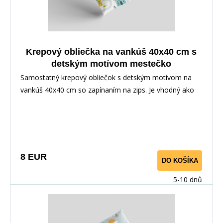
Krepový obliečka na vankúš 40x40 cm s
detským motívom mestečko
Samostatný krepový obliečok s detským motívom na
vankúš 40x40 cm so zapínaním na zips. Je vhodný ako
doplnok k posteľnej bielizni alebo ako samostatný na
dekoráciu. Poťah je obojstranný, dezén vedie v
závislosti od strihu materiálu.
8 EUR
DO KOŠÍKA
5-10 dnů