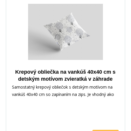
Krepový obliečka na vankúš 40x40 cm s
detským motívom zvieratká v záhrade
Samostatný krepový obliečok s detským motívom na
vankúš 40x40 cm so zapínaním na zips. Je vhodný ako
doplnok k posteľnej bielizni alebo ako samostatný na
dekoráciu. Poťah je obojstranný, dezén vedie v
závislosti od strihu materiálu.