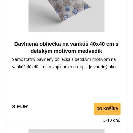
Bavlnená obliečka na vankúš 40x40 cm s
detským motívom medvedík
Samostatný bavlnený obliečka s detským motívom na
vankúš 40x40 cm so zapínaním na zips. Je vhodný ako
doplnok k posteľnej bielizni alebo ako samostatný na
dekoráciu. Poťah je obojstranný, dezén vedie v
závislosti od strihu materiálu.
8 EUR
DO KOŠÍKA
5-10 dnů