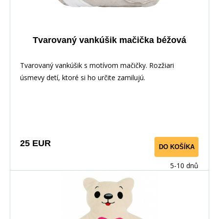
Tvarovaný vankúšik mačička béžová
Tvarovaný vankúšik s motívom mačičky. Rozžiari
úsmevy detí, ktoré si ho určite zamilujú.
25 EUR
DO KOŠÍKA
5-10 dnů