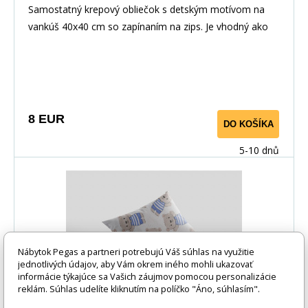
Samostatný krepový obliečok s detským motívom na
vankúš 40x40 cm so zapínaním na zips. Je vhodný ako
doplnok k posteľnej bielizni alebo ako samostatný na
dekoráciu. Poťah je obojstranný, dezén vedie v
závislosti od strihu materiálu.
8 EUR
DO KOŠÍKA
5-10 dnů
Nábytok Pegas a partneri potrebujú Váš súhlas na využitie
jednotlivých údajov, aby Vám okrem iného mohli ukazovať
informácie týkajúce sa Vašich záujmov pomocou personalizácie
reklám. Súhlas udelíte kliknutím na políčko "Áno, súhlasím".