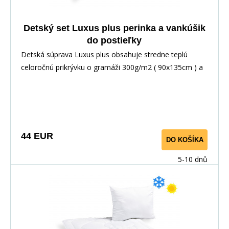
Detský set Luxus plus perinka a vankúšik
do postieľky
Detská súprava Luxus plus obsahuje stredne teplú
celoročnú prikrývku o gramáži 300g/m2 ( 90x135cm ) a
vankúšik prešitý so zipsom s výplňou guličkového
dutého vlákna ( 45x60cm ). Prikrývka aj vankúš obsahujú
plne antialergické duté vlákno, použité materiály na
výrobu sú vhodné pre deti do troch rokov.
44 EUR
DO KOŠÍKA
5-10 dnů