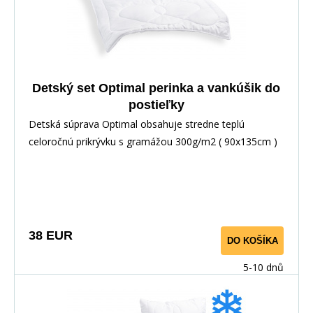
Detský set Optimal perinka a vankúšik do
postieľky
Detská súprava Optimal obsahuje stredne teplú
celoročnú prikrývku s gramážou 300g/m2 ( 90x135cm )
a vankúšik neprešitý s výplňou z dutého vlákna (
45x60cm ). Prikrývka aj vankúš obsahujú plne
antialergické duté vlákno, použité materiály na výrobu
sú vhodné pre deti do troch rokov.
38 EUR
DO KOŠÍKA
5-10 dnů