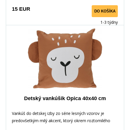
15 EUR
DO KOŠÍKA
1-3 týdny
Detský vankúšik Opica 40x40 cm
Vankúš do detskej izby zo série lesných vzorov je
predovšetkým milý akcent, ktorý okrem roztomilého