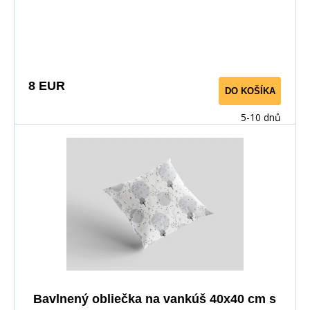
doplnok k posteľnej bielizni alebo ako samostatný na
dekoráciu. Poťah je obojstranný, dezén vedie v
závislosti od strihu materiálu.
8 EUR
DO KOŠÍKA
5-10 dnů
Bavlnený obliečka na vankúš 40x40 cm s