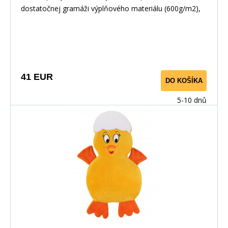
dostatočnej gramáži výplňového materiálu (600g/m2),
tak vďaka vzduchovej komore vo vnútri prikrývky. Táto
vzduchová komora vzniká technológiou pri šití a
umožňuje väčšie udržanie tepla v prikrývke. Je vyplnená
plne protialergickým dutým vláknom, použité materiály
na výrobu sú vhodné pre deti do troch rokov.
41 EUR
DO KOŠÍKA
5-10 dnů