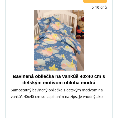
5-10 dnů
Bavlnená obliečka na vankúš 40x40 cm s
detským motívom obloha modrá
Samostatný bavlnený obliečka s detským motívom na
vankúš 40x40 cm so zapínaním na zips. Je vhodný ako
doplnok k posteľnej bielizni alebo ako samostatný na
dekoráciu. Poťah je obojstranný, dezén vedie v
závislosti od strihu materiálu.