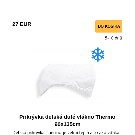
rokov.
27 EUR
DO KOŠÍKA
5-10 dnů
Prikrývka detská duté vlákno Thermo
90x135cm
Detská prikrývka Thermo je veľmi teplá a to ako vďaka