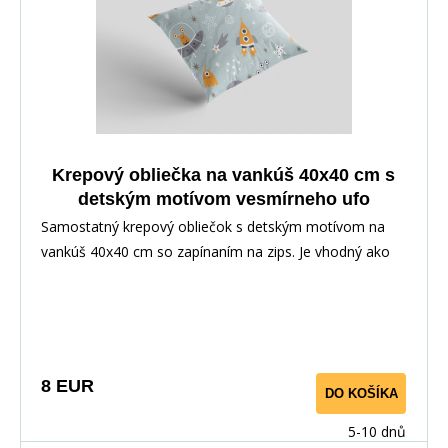
Krepový obliečka na vankúš 40x40 cm s
detským motívom vesmírneho ufo
Samostatný krepový obliečok s detským motívom na
vankúš 40x40 cm so zapínaním na zips. Je vhodný ako
doplnok k posteľnej bielizni alebo ako samostatný na
dekoráciu. Poťah je obojstranný, dezén vedie v
závislosti od strihu materiálu.
8 EUR
DO KOŠÍKA
5-10 dnů