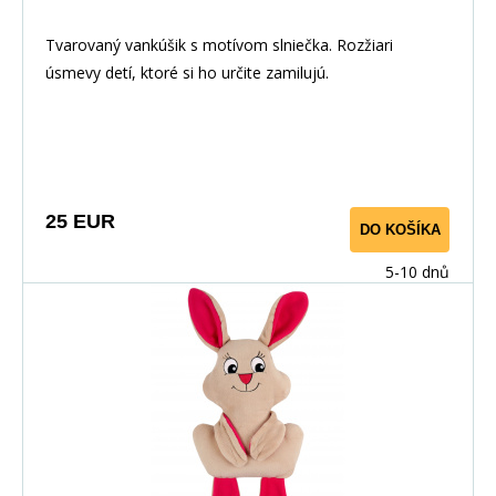
Tvarovaný vankúšik s motívom slniečka. Rozžiari
úsmevy detí, ktoré si ho určite zamilujú.
25 EUR
DO KOŠÍKA
5-10 dnů