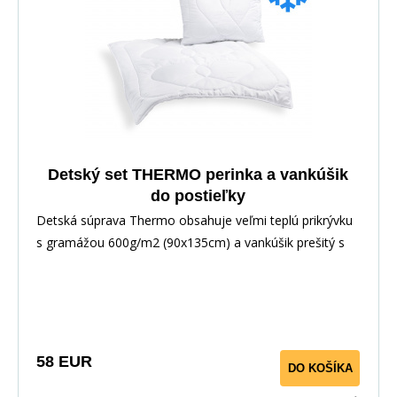
Detský set THERMO perinka a vankúšik
do postieľky
Detská súprava Thermo obsahuje veľmi teplú prikrývku
s gramážou 600g/m2 (90x135cm) a vankúšik prešitý s
výplňou guličkového dutého vlákna (45x60cm). Vankúšik
je vybavený zipsovým uzáverom pre možnosť doplnenia
alebo odobratia časti výplne. Prikrývka aj vankúš
obsahujú plne antialergické duté vlákno, použité
materiály na výrobu sú vhodné pre deti do troch rokov.
58 EUR
DO KOŠÍKA