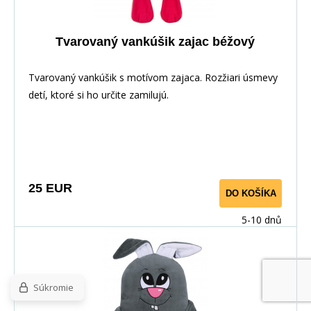
Tvarovaný vankúšik zajac béžový
Tvarovaný vankúšik s motívom zajaca. Rozžiari úsmevy
detí, ktoré si ho určite zamilujú.
25 EUR
DO KOŠÍKA
5-10 dnů
Súkromie