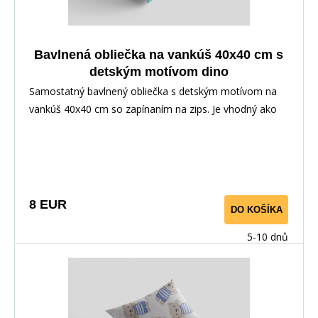
Bavlnená obliečka na vankúš 40x40 cm s
detským motívom dino
Samostatný bavlnený obliečka s detským motívom na
vankúš 40x40 cm so zapínaním na zips. Je vhodný ako
doplnok k posteľnej bielizni alebo ako samostatný na
dekoráciu. Poťah je obojstranný, dezén vedie v
závislosti od strihu materiálu.
8 EUR
DO KOŠÍKA
5-10 dnů