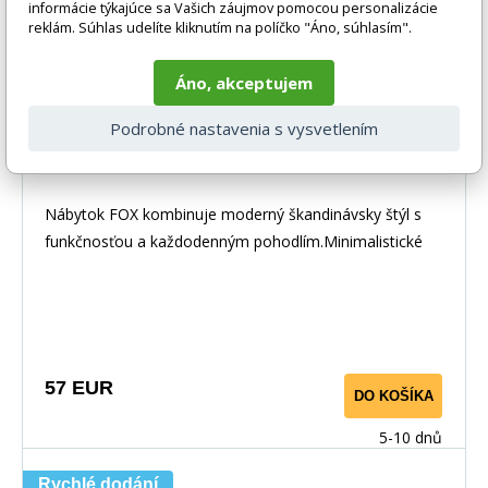
informácie týkajúce sa Vašich záujmov pomocou personalizácie
reklám. Súhlas udelíte kliknutím na políčko "Áno, súhlasím".
Áno, akceptujem
Podrobné nastavenia s vysvetlením
Nočný stolík - FOX 22, Dub Sonoma
Nábytok FOX kombinuje moderný škandinávsky štýl s
funkčnosťou a každodenným pohodlím.Minimalistické
57 EUR
DO KOŠÍKA
5-10 dnů
Rychlé dodání