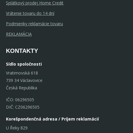
Splátkový prodej Home Credit
Vrátenie tovaru do 14 dní
Podmienky reklamácie tovaru
REKLAMÁCIA
KONTAKTY
Sídlo spoločnosti
Vratimovská 618
739 34 Václavovice
Česká Republika
IČO: 06296505
DIČ: CZ06296505
Korešpondenčná adresa / Príjem reklamácií
U Řeky 829