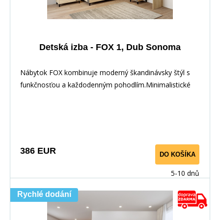
Detská izba - FOX 1, Dub Sonoma
Nábytok FOX kombinuje moderný škandinávsky štýl s
funkčnosťou a každodenným pohodlím.Minimalistické
386 EUR
DO KOŠÍKA
5-10 dnů
Rychlé dodání