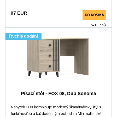
97 EUR
DO KOŠÍKA
5-10 dnů
Rychlé dodání
Písací stôl - FOX 08, Dub Sonoma
Nábytok FOX kombinuje moderný škandinávsky štýl s
funkčnosťou a každodenným pohodlím.Minimalistické