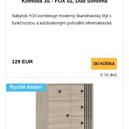
Komoda 3S - FOX 02, Dub Sonoma
Nábytok FOX kombinuje moderný škandinávsky štýl s
funkčnosťou a každodenným pohodlím.Minimalistické
129 EUR
DO KOŠÍKA
5-10 dnů
Rychlé dodání