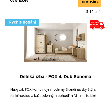
678 EUR
DO KOŠÍKA
5-10 dnů
Rychlé dodání
Detská izba - FOX 4, Dub Sonoma
Nábytok FOX kombinuje moderný škandinávsky štýl s
funkčnosťou a každodenným pohodlím.Minimalistické