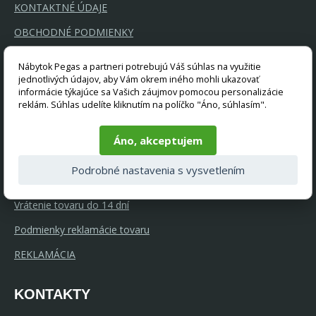
KONTAKTNÉ ÚDAJE
OBCHODNÉ PODMIENKY
OCHRANA OSOBNÝCH ÚDAJOV
Nábytok Pegas a partneri potrebujú Váš súhlas na využitie
jednotlivých údajov, aby Vám okrem iného mohli ukazovať
RÁDCA K NÁKUPU
informácie týkajúce sa Vašich záujmov pomocou personalizácie
reklám. Súhlas udelíte kliknutím na políčko "Áno, súhlasím".
Rychle dodanie
Ponúkame kvalitný nábytok
Áno, akceptujem
GDPR a súbory cookie
Podrobné nastavenia s vysvetlením
Splátkový prodej Home Credit
Vrátenie tovaru do 14 dní
Podmienky reklamácie tovaru
REKLAMÁCIA
KONTAKTY