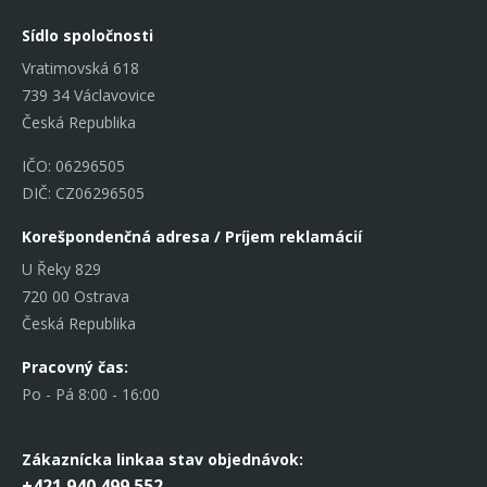
Sídlo spoločnosti
Vratimovská 618
739 34 Václavovice
Česká Republika
IČO: 06296505
DIČ: CZ06296505
Korešpondenčná adresa / Príjem reklamácií
U Řeky 829
720 00 Ostrava
Česká Republika
Pracovný čas:
Po - Pá 8:00 - 16:00
Zákaznícka linka
a stav objednávok:
+421 940 499 552