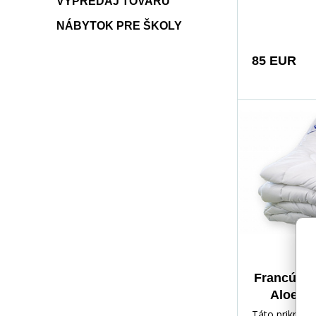
veľmi jemný
VÝPREDAJ TOVARU
vláknom, použ
NÁBYTOK PRE ŠKOLY
materiál s vý
Vera má výra
85 EUR
antibakteriáln
bezpečne zaru
baktérií a roz
je vhodná pre
astmatikov.
Francúzsk
Aloe Ve
240x200
Táto prikrývk