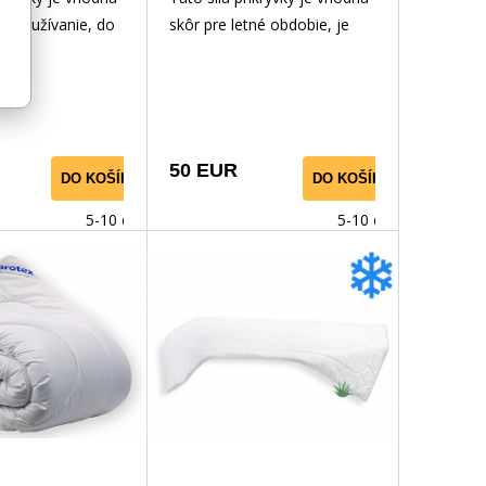
é používanie, do
skôr pre letné obdobie, je
kde je stále teplo.
tenká a ľahučká. Je vyplnená
á veľmi jemným
veľmi jemným dutým
nom, použitý
vláknom, použitý povrchový
ateriál s
materiál s výťažkom z Aloe
 Aloe Vera má
Vera má výrazný
50 EUR
DO KOŠÍKA
DO KOŠÍKA
bakteriálny efekt,
antibakteriálny efekt, takže
čne zaručí
bezpečne zaručí ničenie
5-10 dnů
5-10 dnů
érií a roztočov.
baktérií a roztočov. Prikrývka
e vhodná pre
je vhodná pre alergikov a
 astmatikov.
astmatikov.