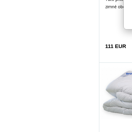
zimné obdobi
dostatočnej 
výplňového ma
vyplnená veľ
dutým vlákno
povrchový mat
111 EUR
výťažkom z A
výrazný antiba
takže bezpečn
ničenie baktér
Prikrývka je 
alergikov a as