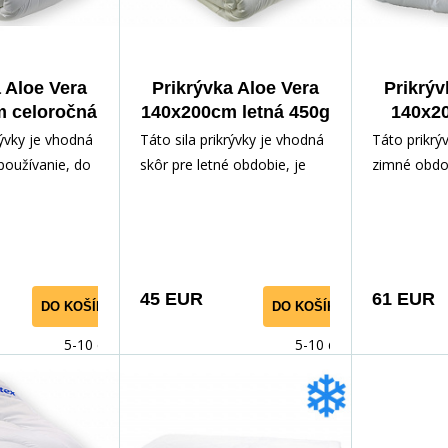
 Aloe Vera
Prikrývka Aloe Vera
Prikrýv
 celoročná
140x200cm letná 450g
140x2
50g
rývky je vhodná
Táto sila prikrývky je vhodná
Táto prikrý
používanie, do
skôr pre letné obdobie, je
zimné obdo
e je stále
tenká a ľahučká. Je vyplnená
dostatočne
nená veľmi
veľmi jemným dutým
výplňového 
m vláknom,
vláknom, použitý povrchový
vyplnená v
hový materiál s
materiál s výťažkom z Aloe
dutým vlák
loe Vera má
Vera má výrazný
povrchový m
45 EUR
61 EUR
DO KOŠÍKA
DO KOŠÍKA
kteriálny efekt,
antibakteriálny efekt, takže
výťažkom z
e zaručí
bezpečne zaručí ničenie
výrazný anti
5-10 dnů
5-10 dnů
ií a roztočov.
baktérií a roztočov. Prikrývka
takže bezpe
vhodná pre
je vhodná pre alergikov a
ničenie bakt
tmatikov.
astmatikov.
Prikrývka j
alergikov a