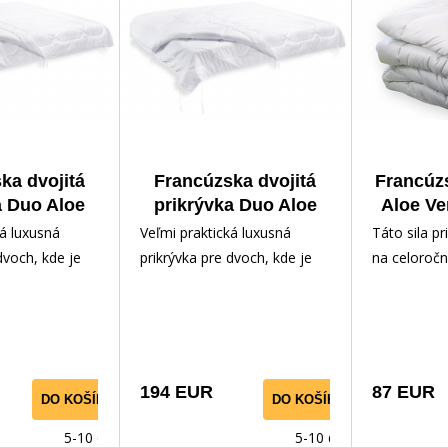
ka dvojitá
Francúzska dvojitá
Francúz
a Duo Aloe
prikrývka Duo Aloe
Aloe Ve
20x200cm
Vera 240x220cm
200x2
ká luxusná
Veľmi praktická luxusná
Táto sila p
80g
2370g
dvoch, kde je
prikrývka pre dvoch, kde je
na celoročn
ri hrejivosti v
možné využiť tri hrejivosti v
miestností, 
vať ju tak
jednej a používať ju tak
Je vyplnen
ikrývku môžete
celoročne. Prikrývku môžete
dutým vlák
i samostatné
použiť ako tri samostatné
povrchový m
j hrejivosti.
prikrývky rôznej hrejivosti.
výťažkom z
194 EUR
87 EUR
DO KOŠÍKA
DO KOŠÍKA
ateriálom je
Povrchovým materiálom je
výrazný anti
r -
100% polyester -
takže bezpe
5-10 dnů
5-10 dnů