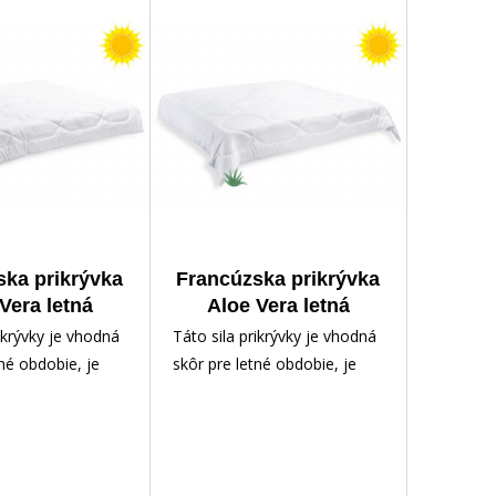
érií a roztočov.
ničenie baktérií a roztočov.
e vhodná pre
Prikrývka je vhodná pre
 astmatikov.
alergikov a astmatikov.
ska prikrývka
Francúzska prikrývka
Vera letná
Aloe Vera letná
00cm 600g
220x200cm 660g
rikrývky je vhodná
Táto sila prikrývky je vhodná
tné obdobie, je
skôr pre letné obdobie, je
učká. Je vyplnená
tenká a ľahučká. Je vyplnená
ným dutým
veľmi jemným dutým
oužitý povrchový
vláknom, použitý povrchový
výťažkom z Aloe
materiál s výťažkom z Aloe