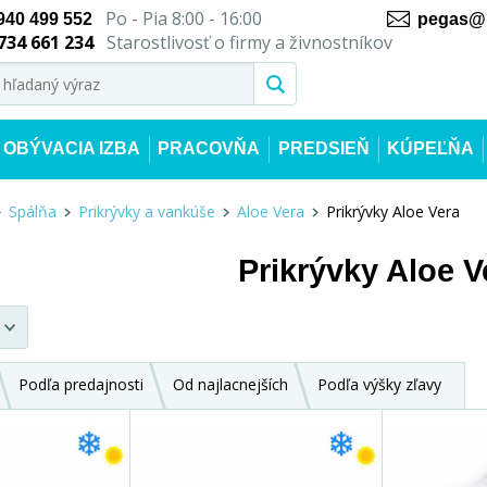
Po - Pia 8:00 - 16:00
940 499 552
pegas@n
734 661 234
Starostlivosť o firmy a živnostníkov
OBÝVACIA IZBA
PRACOVŇA
PREDSIEŇ
KÚPEĽŇA
Spálňa
Prikrývky a vankúše
Aloe Vera
Prikrývky Aloe Vera
Prikrývky Aloe V
Podľa predajnosti
Od najlacnejších
Podľa výšky zľavy