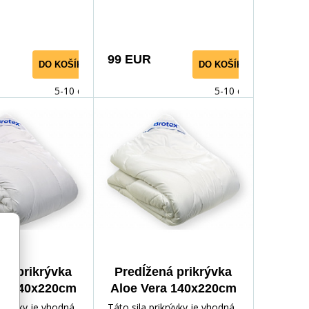
materiálu. Je
výplňového materiálu. Je
eľmi jemným
vyplnená veľmi jemným
nom, použitý
dutým vláknom, použitý
ateriál s
povrchový materiál s
99 EUR
DO KOŠÍKA
DO KOŠÍKA
 Aloe Vera má
výťažkom z Aloe Vera má
bakteriálny efekt,
výrazný antibakteriálny efekt,
5-10 dnů
5-10 dnů
čne zaručí
takže bezpečne zaručí
érií a roztočov.
ničenie baktérií a roztočov.
e vhodná pre
Prikrývka je vhodná pre
 astmatikov.
alergikov a astmatikov.
ná prikrývka
Predĺžená prikrývka
ra 140x220cm
Aloe Vera 140x220cm
ročná 935g
letná 495g
rikrývky je vhodná
Táto sila prikrývky je vhodná