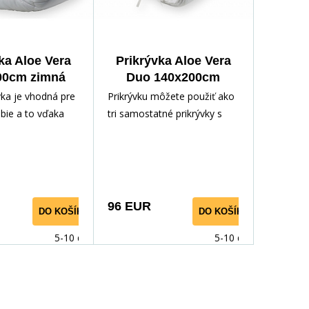
ka Aloe Vera
Prikrývka Aloe Vera
00cm zimná
Duo 140x200cm
1300g
1300g
vka je vhodná pre
Prikrývku môžete použiť ako
bie a to vďaka
tri samostatné prikrývky s
j gramáži
tromi rôznymi gramážami,
materiálu. Je
jedna samostatná prikrývka
eľmi jemným
má gramáž 850g - celoročná
nom, použitý
a druhá samostatná
ateriál s
prikrývka má gramáž 450g -
96 EUR
DO KOŠÍKA
DO KOŠÍKA
 Aloe Vera má
letná. Spojením týchto dvoch
bakteriálny efekt,
prikrývok všitými tkanicami
5-10 dnů
5-10 dnů
čne zaručí
vznikne prikrývka o gramáži
érií a roztočov.
1300g - zimná.
e vhodná pre
 astmatikov.