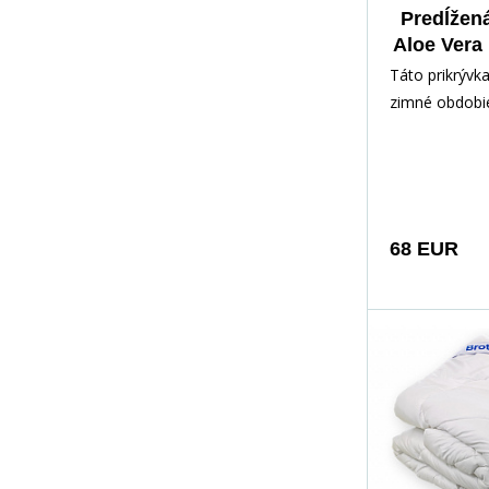
Predĺžená
Aloe Vera
zimná
Táto prikrývk
zimné obdobi
dostatočnej 
výplňového ma
vyplnená veľ
dutým vlákno
povrchový mat
68 EUR
výťažkom z A
výrazný antiba
takže bezpečn
ničenie baktér
Prikrývka je 
alergikov a as