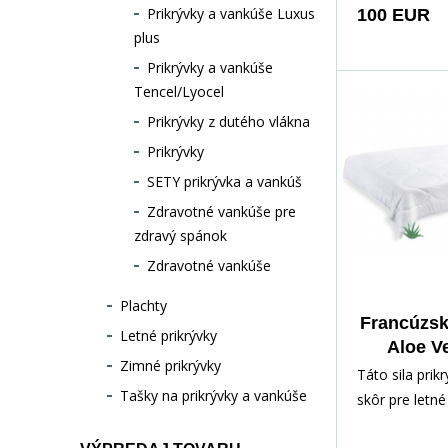
výťažkom z A
Prikrývky a vankúše Luxus
100 EUR
výrazný antiba
plus
takže bezpečn
Prikrývky a vankúše
ničenie baktér
Tencel/Lyocel
Prikrývka je 
Prikrývky z dutého vlákna
alergikov a as
Prikrývky
SETY prikrývka a vankúš
Zdravotné vankúše pre
zdravý spánok
Zdravotné vankúše
Plachty
Francúzsk
Letné prikrývky
Aloe Ve
Zimné prikrývky
240x20
Táto sila prik
Tašky na prikrývky a vankúše
skôr pre letné
tenká a ľahučk