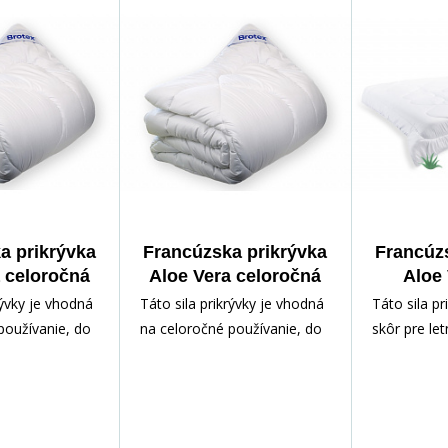
 výťažkami z
mikrovlákno s výťažkami z
ničenie bakt
era.
rastliny Aloe Vera.
Prikrývka j
alergikov a
a prikrývka
Francúzska prikrývka
Francúz
 celoročná
Aloe Vera celoročná
Aloe 
cm 1440g
240x220cm 1580g
200x2
rývky je vhodná
Táto sila prikrývky je vhodná
Táto sila p
používanie, do
na celoročné používanie, do
skôr pre le
e je stále
miestností, kde je stále teplo.
tenká a ľah
nená veľmi
Je vyplnená veľmi jemným
veľmi jem
m vláknom,
dutým vláknom, použitý
vláknom, p
hový materiál s
povrchový materiál s
materiál s 