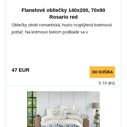
Flanelové obliečky 140x200, 70x90
Rosario red
Obliečky zdobí romantická, husto rozptýlená kvetinová
potlač. Na krémovo bielom podklade sa v
nepravidelných zhlukoch objavujú drobné ružové až
malinové ružičky, doplnené o pieskovo žlté kvietky a
jemné hnedasté vetvičky s lístkami. Kvety sa líšia
veľkosťou – od miniatúrnych púčikov po plnšie,
rozvinuté hlavičky – čo vzoru dodáva živost a prirodzenú
47 EUR
DO KOŠÍKA
dynamiku, ako by šlo o romantickú letnú lúku natrhanú
do kytice. Teplé tóny ružovej a zlatavej decentne
5-10 dnů
kontrastujú so svetlým základom. Výsledkom je svieži,
ženský a nadčasový vzhľad, ktorý vnesie do spálne
jemnú eleganciu aj útulnú atmosféru.