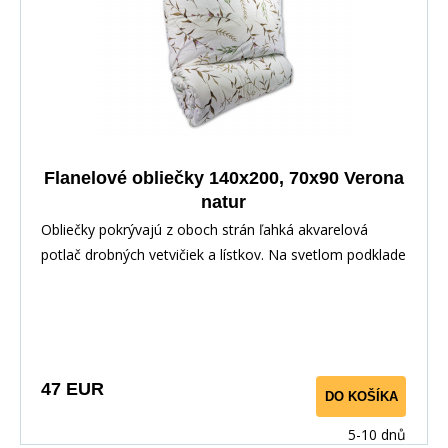
Flanelové obliečky 140x200, 70x90 Verona
natur
Obliečky pokrývajú z oboch strán ľahká akvarelová
potlač drobných vetvičiek a lístkov. Na svetlom podklade
sa jemne krížia hnedé stonky s drobnými púčikmi a
olivovo-zelenými, miestami až šalviovými lístkami. Motív
je rozmiestnený nepravidelne, takže pôsobí vzdušne a
prirodzene – ako ľahké opadávajúce lístie v neskorom
lete. Celok ladí do teplých, zemských tónov, ktoré
47 EUR
DO KOŠÍKA
prinášajú do spálne pokojnú, prírodnú atmosféru.
5-10 dnů