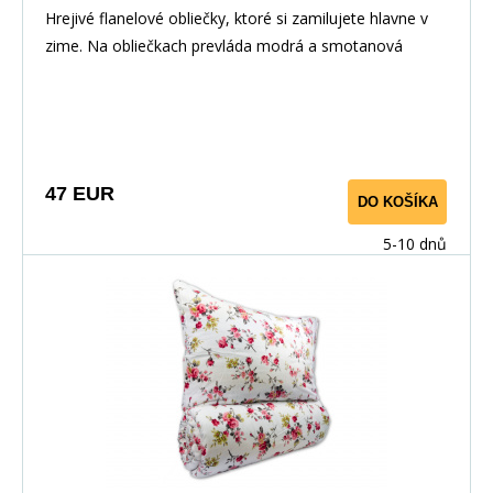
Hrejivé flanelové obliečky, ktoré si zamilujete hlavne v
zime. Na obliečkach prevláda modrá a smotanová
farba, ktoré sú stálicou v spálňach a skvele doplnia váš
interiér. Odporúčame prestieradlo farby bielej, modrej
alebo smotanovej.
47 EUR
DO KOŠÍKA
5-10 dnů