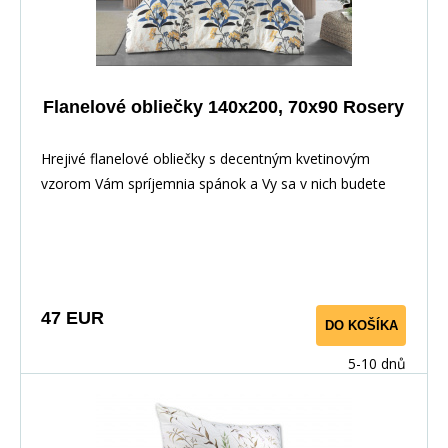
Flanelové obliečky 140x200, 70x90 Rosery
Hrejivé flanelové obliečky s decentným kvetinovým
vzorom Vám spríjemnia spánok a Vy sa v nich budete
cítiť príjemne. Odporúčame plachtu farby smotanovej,
bielej alebo sivej.
47 EUR
DO KOŠÍKA
5-10 dnů