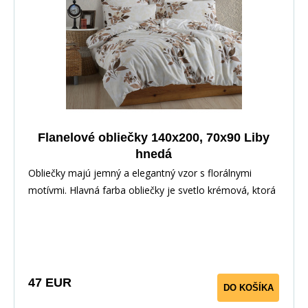
Flanelové obliečky 140x200, 70x90 Liby
hnedá
Obliečky majú jemný a elegantný vzor s florálnymi
motívmi. Hlavná farba obliečky je svetlo krémová, ktorá
slúži ako základný podklad. Na tomto podklade sú
rozložené hnedé kvetinové motívy, ktoré zobrazujú
vetvy, listy a kvety v rôznych odtieňoch hnedej. Vzor je
rozmiestnený nepravidelne, čo vytvára príjemný a
prirodzený dojem, pripomínajúci rozkvitnutú záhradu.
47 EUR
DO KOŠÍKA
Celkovo pôsobí obliečky veľmi útulne a harmonicky, a