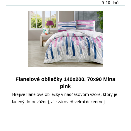
hodia sa do pokojných, prírodne ladených interiérov.
5-10 dnů
Flanelové obliečky 140x200, 70x90 Mina
pink
Hrejivé flanelové obliečky v nadčasovom vzore, ktorý je
ladený do odvážnej, ale zároveň veľmi decentnej
farebnej kombinácie. Toto obliečky Vám nielen
spríjemnia Váš spánok v zimnom období, ale budú aj
skvelým doplnkom vo Vašej spálni. Odporúčame
prestieradlo farby šedej, ružovej, tmavomodrej alebo