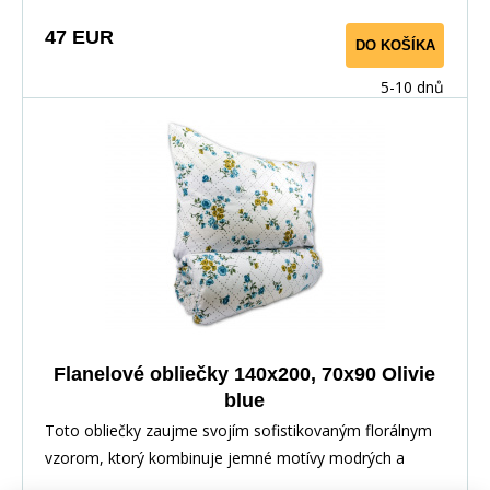
smotanovej.
47 EUR
DO KOŠÍKA
5-10 dnů
Flanelové obliečky 140x200, 70x90 Olivie
blue
Toto obliečky zaujme svojím sofistikovaným florálnym
vzorom, ktorý kombinuje jemné motívy modrých a
žltých kvetov s pravidelnou mriežkou drobných bodiek.