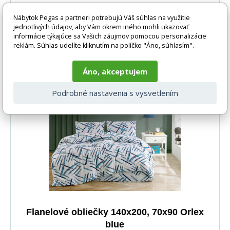
Elegantné usporiadanie na svetlom pozadí vytvára
Nábytok Pegas a partneri potrebujú Váš súhlas na využitie
vyvážený a vkusný dizajn, ktorý do spálne vnesie pokoj,
jednotlivých údajov, aby Vám okrem iného mohli ukazovať
harmóniu a nádych vidieckej noblesy.
informácie týkajúce sa Vašich záujmov pomocou personalizácie
reklám. Súhlas udelíte kliknutím na políčko "Áno, súhlasím".
47 EUR
DO KOŠÍKA
Áno, akceptujem
5-10 dnů
Podrobné nastavenia s vysvetlením
Flanelové obliečky 140x200, 70x90 Orlex
blue