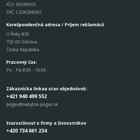
IČO: 06296505
DIČ: CZ06296505
Korešpondenčná adresa / Príjem reklamácií
U Řeky 829
720 00 Ostrava
Česká Republika
Pracovný čas:
Po - Pá 8:00 - 16:00
Zákaznícka linka
a stav objednávok:
+421 940 499 552
pegas@nabytok-pegas.sk
Starostlivosť o firmy a živnostníkov
+420 734 661 234