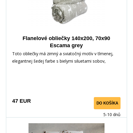
Flanelové obliečky 140x200, 70x90
Escama grey
Toto obliečky má zimný a sviatočný motív v tlmenej,
elegantnej šedej farbe s bielymi siluetami sobov,
snehových vločiek a jemne rozptýlených hviezdičiek.
Vzor je rozmiestnený rovnomerne po celej ploche a
pôsobí veľmi pokojne, harmonicky. Biela farba vzorov
krásne kontrastuje so sivým pozadím a vytvára útulnú
atmosféru ako stvorenú pre chladné zimné večery.
47 EUR
DO KOŠÍKA
Obliečky navodzujú dojem zasneženej krajiny a sú
ideálnou voľbou pre zimnú sezónu alebo ako štýlová
5-10 dnů
dekorácia v období Vianoc.