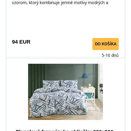
vzorom, ktorý kombinuje jemné motívy modrých a
žltých kvetov s pravidelnou mriežkou drobných bodiek.
Elegantné usporiadanie na svetlom pozadí vytvára
vyvážený a vkusný dizajn, ktorý do spálne vnesie pokoj,
harmóniu a nádych vidieckej noblesy.
94 EUR
DO KOŠÍKA
5-10 dnů