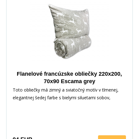
Flanelové francúzske obliečky 220x200,
70x90 Escama grey
Toto obliečky má zimný a sviatočný motív v tlmenej,
elegantnej šedej farbe s bielymi siluetami sobov,
snehových vločiek a jemne rozptýlených hviezdičiek.
Vzor je rozmiestnený rovnomerne po celej ploche a
pôsobí veľmi pokojne, harmonicky. Biela farba vzorov
krásne kontrastuje so sivým pozadím a vytvára útulnú
atmosféru ako stvorenú pre chladné zimné večery.