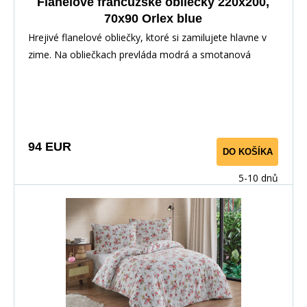
Flanelové francúzske obliečky 220x200,
70x90 Orlex blue
Hrejivé flanelové obliečky, ktoré si zamilujete hlavne v
zime. Na obliečkach prevláda modrá a smotanová
farba, ktoré sú stálicou v spálňach a skvele doplnia váš
interiér. Odporúčame prestieradlo farby bielej, modrej
alebo smotanovej.
94 EUR
DO KOŠÍKA
5-10 dnů