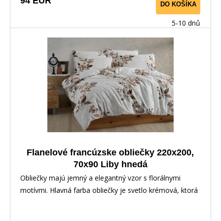
94 EUR
DO KOŠÍKA
Obliečky navodzujú dojem zasneženej krajiny a sú
ideálnou voľbou pre zimnú sezónu alebo ako štýlová
5-10 dnů
dekorácia v období Vianoc.
Flanelové francúzske obliečky 220x200,
70x90 Liby hnedá
Obliečky majú jemný a elegantný vzor s florálnymi
motívmi. Hlavná farba obliečky je svetlo krémová, ktorá
slúži ako základný podklad. Na tomto podklade sú
rozložené hnedé kvetinové motívy, ktoré zobrazujú