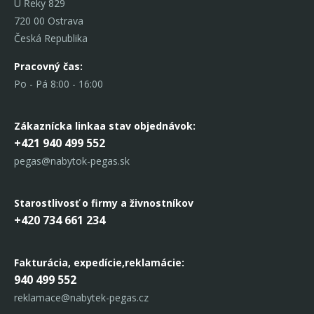
U Řeky 829
720 00 Ostrava
Česká Republika
Pracovný čas:
Po - Pá 8:00 - 16:00
Zákaznícka linka
a stav objednávok:
+421 940 499 552
pegas@nabytok-pegas.sk
Starostlivosť o firmy a živnostníkov
+420 734 661 234
Fakturácia, expedície,
reklamácie:
940 499 552
reklamace@nabytek-pegas.cz