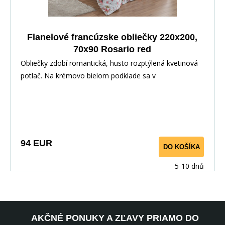
Flanelové francúzske obliečky 220x200,
70x90 Rosario red
Obliečky zdobí romantická, husto rozptýlená kvetinová
potlač. Na krémovo bielom podklade sa v
nepravidelných zhlukoch objavujú drobné ružové až
malinové ružičky, doplnené o pieskovo žlté kvietky a
jemné hnedasté vetvičky s lístkami. Kvety sa líšia
veľkosťou – od miniatúrnych púčikov po plnšie,
rozvinuté hlavičky – čo vzoru dodáva živost a prirodzenú
94 EUR
DO KOŠÍKA
dynamiku, ako by šlo o romantickú letnú lúku natrhanú
do kytice. Teplé tóny ružovej a zlatavej decentne
5-10 dnů
kontrastujú so svetlým základom. Výsledkom je svieži,
ženský a nadčasový vzhľad, ktorý vnesie do spálne
jemnú eleganciu aj útulnú atmosféru.
AKČNÉ PONUKY A ZĽAVY PRIAMO DO