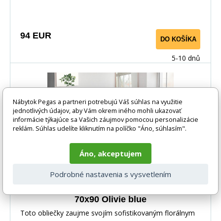
vetvy, listy a kvety v rôznych odtieňoch hnedej. Vzor je
rozmiestnený nepravidelne, čo vytvára príjemný a
prirodzený dojem, pripomínajúci rozkvitnutú záhradu.
94 EUR
DO KOŠÍKA
Celkovo pôsobí obliečky veľmi útulne a harmonicky, a
hodia sa do pokojných, prírodne ladených interiérov.
5-10 dnů
Nábytok Pegas a partneri potrebujú Váš súhlas na využitie
jednotlivých údajov, aby Vám okrem iného mohli ukazovať
informácie týkajúce sa Vašich záujmov pomocou personalizácie
reklám. Súhlas udelíte kliknutím na políčko "Áno, súhlasím".
Áno, akceptujem
Podrobné nastavenia s vysvetlením
Flanelové francúzske obliečky 220x200,
70x90 Olivie blue
Toto obliečky zaujme svojím sofistikovaným florálnym