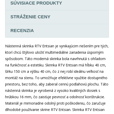
SÚVISIACE PRODUKTY
STRÁŽENIE CENY
RECENZIA
Nástenná skrinka RTV Entsian je vynikajúcim riešením pre tých,
ktorí chcú štýlovo uložiť multimediálne zariadenia úsporným
spôsobom. Táto moderná skrinka bola navrhnutá s ohľadom
na funkčnosť a estetiku. Skrinka RTV Entsian má hĺbku 40 cm,
šírku 150 cm a výšku 40 cm, čo z nej robí ideálnu veľkosť na
montáž na stenu. To umožňuje efektívne využitie dostupného
priestoru, bez toho, aby zaberal cennú podlahovú plochu. Táto
nástenná skrinka je vyrobená z vysoko kvalitných dosiek s
hrúbkou 16 mm, čo zaisťuje pevnosť a odolnosť konštrukcie.
Materiál je mimoriadne odolný proti poškodeniu, čo zaručuje
dlhodobé používanie skrine RTV Entsian. Skrinka RTV Entsian