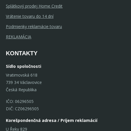
Splátkový prodej Home Credit
Vrátenie tovaru do 14 dní
Podmienky reklamácie tovaru
REKLAMÁCIA
KONTAKTY
Sídlo spoločnosti
Vratimovská 618
739 34 Václavovice
Česká Republika
IČO: 06296505
DIČ: CZ06296505
Korešpondenčná adresa / Príjem reklamácií
U Řeky 829