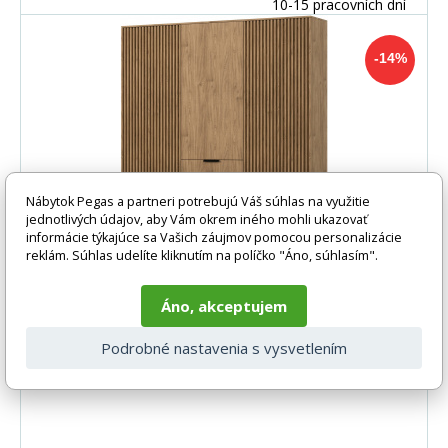
10-15 pracovních dní
-14%
Nábytok Pegas a partneri potrebujú Váš súhlas na využitie
jednotlivých údajov, aby Vám okrem iného mohli ukazovať
informácie týkajúce sa Vašich záujmov pomocou personalizácie
reklám. Súhlas udelíte kliknutím na políčko "Áno, súhlasím".
Šatní skriňa ENTSIAN 185, Dub Artisan
Áno, akceptujem
Šatníková skriňa ENTSIAN 185, Dub Artisan Objavte
eleganciu a funkčnosť v jednom s našou šatníkovou
Podrobné nastavenia s vysvetlením