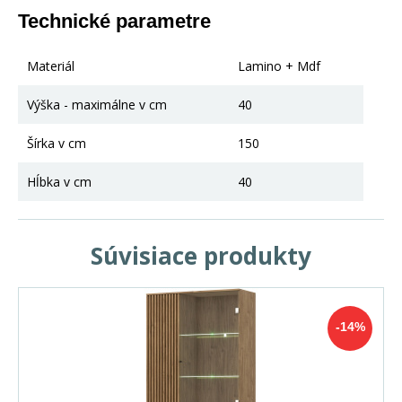
Technické parametre
Materiál
Lamino + Mdf
Výška - maximálne v cm
40
Šírka v cm
150
Hĺbka v cm
40
Súvisiace produkty
-14%