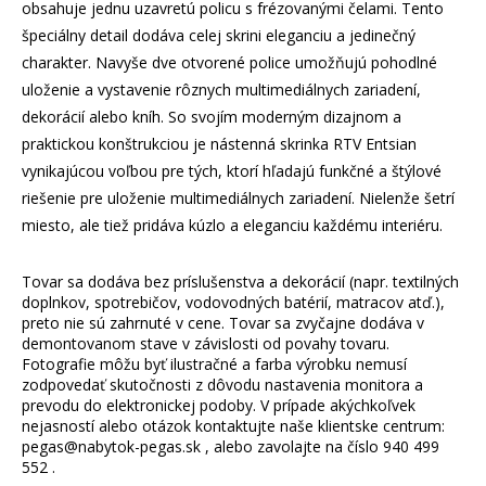
obsahuje jednu uzavretú policu s frézovanými čelami. Tento
špeciálny detail dodáva celej skrini eleganciu a jedinečný
charakter. Navyše dve otvorené police umožňujú pohodlné
uloženie a vystavenie rôznych multimediálnych zariadení,
dekorácií alebo kníh. So svojím moderným dizajnom a
praktickou konštrukciou je nástenná skrinka RTV Entsian
vynikajúcou voľbou pre tých, ktorí hľadajú funkčné a štýlové
riešenie pre uloženie multimediálnych zariadení. Nielenže šetrí
miesto, ale tiež pridáva kúzlo a eleganciu každému interiéru.
Tovar sa dodáva bez príslušenstva a dekorácií (napr. textilných
doplnkov, spotrebičov, vodovodných batérií, matracov atď.),
preto nie sú zahrnuté v cene. Tovar sa zvyčajne dodáva v
demontovanom stave v závislosti od povahy tovaru.
Fotografie môžu byť ilustračné a farba výrobku nemusí
zodpovedať skutočnosti z dôvodu nastavenia monitora a
prevodu do elektronickej podoby. V prípade akýchkoľvek
nejasností alebo otázok kontaktujte naše klientske centrum:
pegas@nabytok-pegas.sk , alebo zavolajte na číslo 940 499
552 .