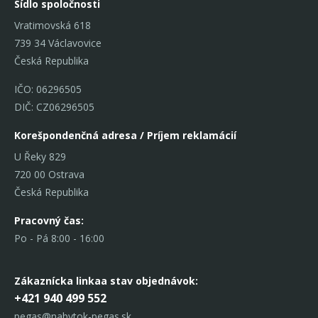
Sídlo spoločnosti
Vratimovská 618
739 34 Václavovice
Česká Republika
IČO: 06296505
DIČ: CZ06296505
Korešpondenčná adresa / Príjem reklamácií
U Řeky 829
720 00 Ostrava
Česká Republika
Pracovný čas:
Po - Pá 8:00 - 16:00
Zákaznícka linka
a stav objednávok:
+421 940 499 552
pegas@nabytok-pegas.sk