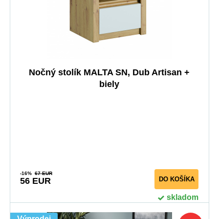
Nočný stolík MALTA SN, Dub Artisan +
biely
-16%
67 EUR
DO KOŠÍKA
56 EUR
skladom
Výprodej