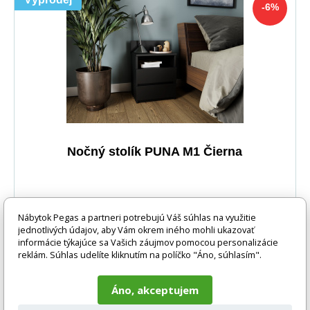
-6%
Nočný stolík PUNA M1 Čierna
Nábytok Pegas a partneri potrebujú Váš súhlas na využitie
jednotlivých údajov, aby Vám okrem iného mohli ukazovať
informácie týkajúce sa Vašich záujmov pomocou personalizácie
reklám. Súhlas udelíte kliknutím na políčko "Áno, súhlasím".
Áno, akceptujem
-6%
71 EUR
DO KOŠÍKA
67 EUR