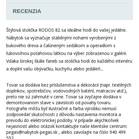
RECENZIA
Štýlová stolička RODOS 82 sa ideálne hodí do vašej jedálne.
Nábytok sa vyznačuje stabilnými nohami vyrobenými z
bukového dreva a čalúneným sedákom a operadlom s
ľubovoľnou poťahovou látkou na výber zobrazenou v galérii.
Vďaka širokej škále farieb sa stolička hodí do každého interiéru
a doplní vašu obývačku, kuchyňu alebo jedáleň...
Tovar sa dodáva bez príslušenstva a dekorácií (napr. textilných
doplnkov, spotrebičov, vodovodných batérií, matracov atď.),
preto nie sú zahrnuté v cene. Tovar sa zvyčajne dodáva v
demontovanom stave v závislosti od povahy tovaru.
Fotografie môžu byť ilustračné a farba výrobku nemusí
zodpovedať skutočnosti z dôvodu nastavenia monitora a
prevodu do elektronickej podoby. V prípade akýchkoľvek
nejasností alebo otázok kontaktujte naše klientske centrum:
pegas@nabytok-pegas.sk , alebo zavolajte na číslo 940 499
552 .