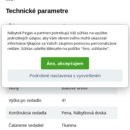
Technické parametre
Šírka
49
Nábytok Pegas a partneri potrebujú Váš súhlas na využitie
Výška
82.5
jednotlivých údajov, aby Vám okrem iného mohli ukazovať
informácie týkajúce sa Vašich záujmov pomocou personalizácie
reklám. Súhlas udelíte kliknutím na políčko "Áno, súhlasím".
Hĺbka
48
Farba
Tmavý orech
Áno, akceptujem
Hlavná farba
Tmavý orech
Podrobné nastavenia s vysvetlením
Nohy
Bukové drevo
Výška po sedadlo
41
Konštrukcia sedadla
Pena, Nábytková doska
Čalúnenie sedadiel
Tkanina