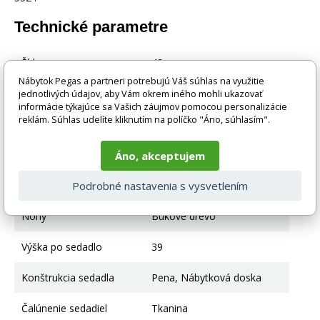
Technické parametre
Šírka
42
Nábytok Pegas a partneri potrebujú Váš súhlas na využitie
Výška
80
jednotlivých údajov, aby Vám okrem iného mohli ukazovať
informácie týkajúce sa Vašich záujmov pomocou personalizácie
reklám. Súhlas udelíte kliknutím na políčko "Áno, súhlasím".
Hĺbka
39
Farba
Tmavý orech
Áno, akceptujem
Hlavná farba
Tmavý orech
Podrobné nastavenia s vysvetlením
Nohy
Bukové drevo
Výška po sedadlo
39
Konštrukcia sedadla
Pena, Nábytková doska
Čalúnenie sedadiel
Tkanina