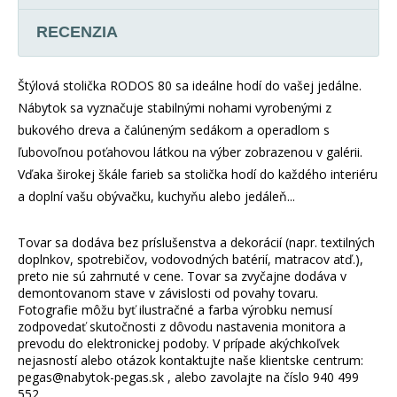
RECENZIA
Štýlová stolička RODOS 80 sa ideálne hodí do vašej jedálne.
Nábytok sa vyznačuje stabilnými nohami vyrobenými z
bukového dreva a čalúneným sedákom a operadlom s
ľubovoľnou poťahovou látkou na výber zobrazenou v galérii.
Vďaka širokej škále farieb sa stolička hodí do každého interiéru
a doplní vašu obývačku, kuchyňu alebo jedáleň...
Tovar sa dodáva bez príslušenstva a dekorácií (napr. textilných
doplnkov, spotrebičov, vodovodných batérií, matracov atď.),
preto nie sú zahrnuté v cene. Tovar sa zvyčajne dodáva v
demontovanom stave v závislosti od povahy tovaru.
Fotografie môžu byť ilustračné a farba výrobku nemusí
zodpovedať skutočnosti z dôvodu nastavenia monitora a
prevodu do elektronickej podoby. V prípade akýchkoľvek
nejasností alebo otázok kontaktujte naše klientske centrum:
pegas@nabytok-pegas.sk , alebo zavolajte na číslo 940 499
552 .