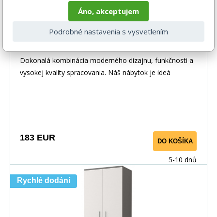
Áno, akceptujem
Podrobné nastavenia s vysvetlením
Šatní skriňa 2D OMEGA I - 06, Biela/Biela
Dokonalá kombinácia moderného dizajnu, funkčnosti a
vysokej kvality spracovania. Náš nábytok je ideá
183 EUR
DO KOŠÍKA
5-10 dnů
Rychlé dodání