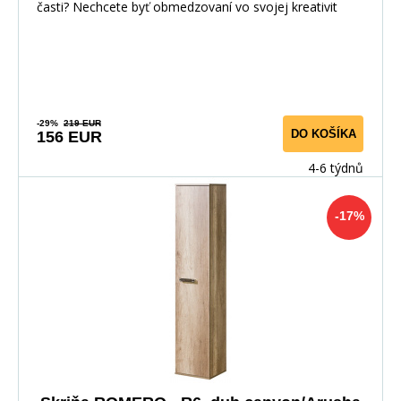
časti? Nechcete byť obmedzovaní vo svojej kreativit
-29%
219 EUR
DO KOŠÍKA
156 EUR
4-6 týdnů
-17%