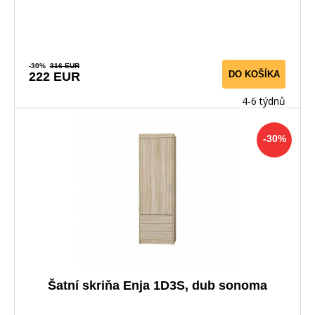
-30%
316 EUR
DO KOŠÍKA
222 EUR
4-6 týdnů
-30%
Šatní skriňa Enja 1D3S, dub sonoma