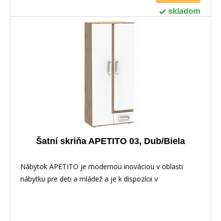
skladom
Šatní skriňa APETITO 03, Dub/Biela
Nábytok APETITO je modernou inováciou v oblasti
nábytku pre deti a mládež a je k dispozícii v
antracitovom alebo svetlom dubovom prevedení. Dvere
sú vždy biele.Všetky komponenty si môžete zakúpiť
samostatne a vytvoriť si tak vlastné plnohodnotné