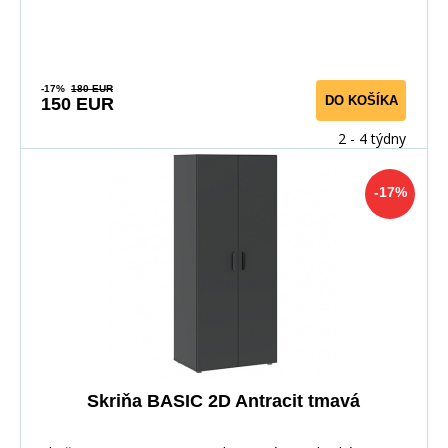
-17%
180 EUR
DO KOŠÍKA
150 EUR
2 - 4 týdny
-17%
Skriňa BASIC 2D Antracit tmavá