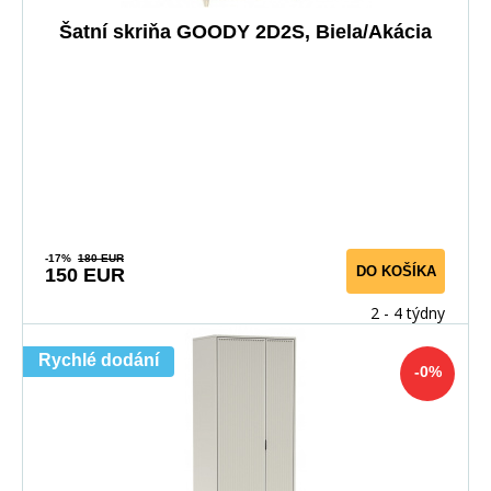
Šatní skriňa GOODY 2D2S, Biela/Akácia
-17%
180 EUR
DO KOŠÍKA
150 EUR
2 - 4 týdny
Rychlé dodání
-0%