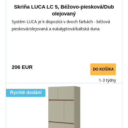
Skriňa LUCA LC 5, Béžovo-piesková/Dub
olejovaný
Systém LUCA je k dispozícii v dvoch farbách - béžová
piesková/olejovaná a eukalyptová/baltská duna.
206 EUR
DO KOŠÍKA
1-3 týdny
Rychlé dodání