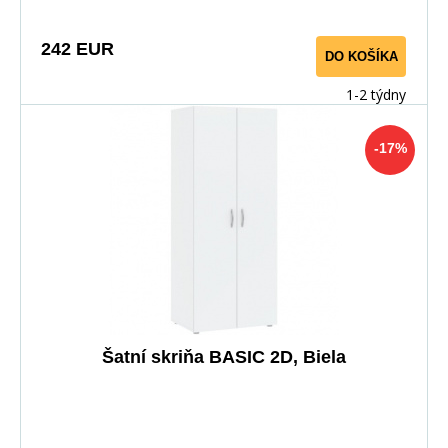
využitie priestoru miestnosti.
242 EUR
DO KOŠÍKA
1-2 týdny
-17%
Šatní skriňa BASIC 2D, Biela