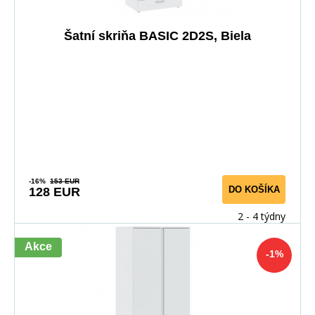
Šatní skriňa BASIC 2D2S, Biela
-16%
153 EUR
DO KOŠÍKA
128 EUR
2 - 4 týdny
Akce
-1%