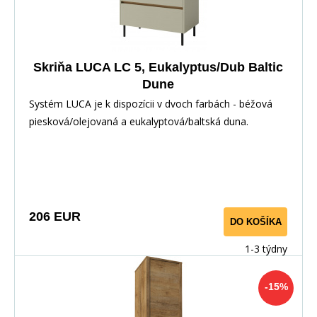
Skriňa LUCA LC 5, Eukalyptus/Dub Baltic
Dune
Systém LUCA je k dispozícii v dvoch farbách - béžová
piesková/olejovaná a eukalyptová/baltská duna.
206 EUR
DO KOŠÍKA
1-3 týdny
-15%