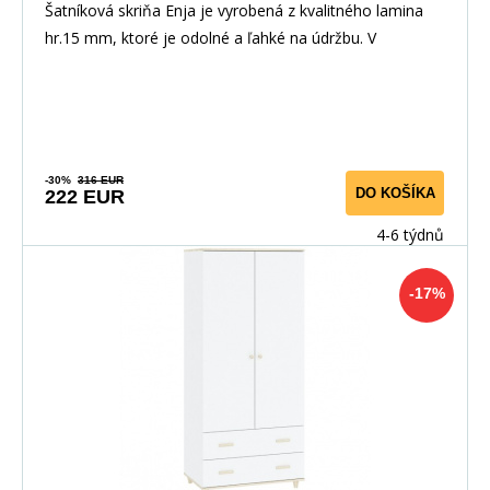
Šatníková skriňa Enja je vyrobená z kvalitného lamina
hr.15 mm, ktoré je odolné a ľahké na údržbu. V
-30%
316 EUR
DO KOŠÍKA
222 EUR
4-6 týdnů
-17%