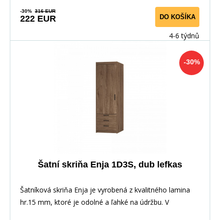
-30%
316 EUR
DO KOŠÍKA
222 EUR
4-6 týdnů
-30%
Šatní skriňa Enja 1D3S, dub lefkas
Šatníková skriňa Enja je vyrobená z kvalitného lamina
hr.15 mm, ktoré je odolné a ľahké na údržbu. V