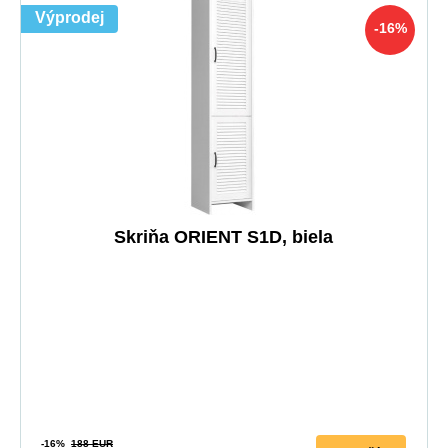
Výprodej
-16%
Skriňa ORIENT S1D, biela
-16%
188 EUR