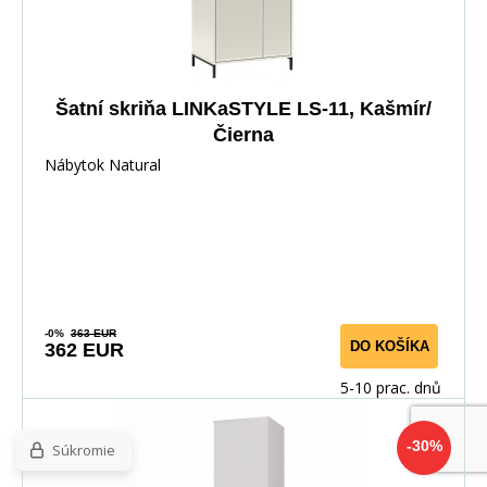
Šatní skriňa LINKaSTYLE LS-11, Kašmír/
Čierna
Nábytok Natural
-0%
363 EUR
DO KOŠÍKA
362 EUR
5-10 prac. dnů
-30%
Súkromie