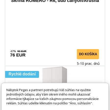
Skriňa ROMERO - R6, dub canyon/Arusha
-17%
92 EUR
DO KOŠÍKA
76 EUR
5-10 prac. dnů
Rychlé dodání
Nábytok Pegas a partneri potrebujú Váš súhlas na využitie
jednotlivých údajov, aby Vám okrem iného mohli ukazovať
informácie týkajúce sa Vašich záujmov pomocou personalizácie
reklám. Súhlas udelíte kliknutím na políčko "Áno, súhlasím".