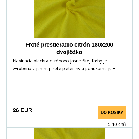
Froté prestieradlo citrón 180x200
dvojlôžko
Napínacia plachta citrónovo jasne žltej farby je
vyrobená z jemnej froté pleteniny a ponúkame ju v
niekoľkých rozmeroch.
26 EUR
DO KOŠÍKA
5-10 dnů