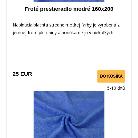
Froté prestieradlo modré 160x200
Napínacia plachta stredne modrej farby je vyrobená z
jemnej froté pleteniny a ponúkame ju v niekoľkých
rozmeroch.
25 EUR
DO KOŠÍKA
5-10 dnů