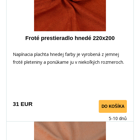
Froté prestieradlo hnedé 220x200
Napínacia plachta hnedej farby je vyrobená z jemnej
froté pleteniny a ponúkame ju v niekoľkých rozmeroch.
31 EUR
DO KOŠÍKA
5-10 dnů