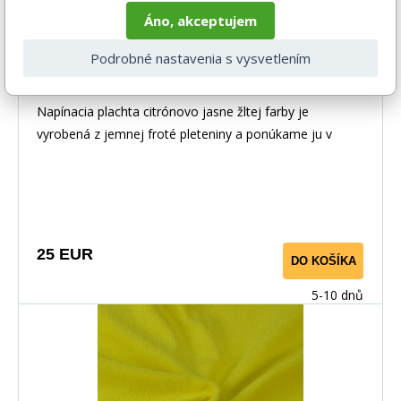
Áno, akceptujem
Podrobné nastavenia s vysvetlením
Froté prestieradlo citrón 160x200
Napínacia plachta citrónovo jasne žltej farby je
vyrobená z jemnej froté pleteniny a ponúkame ju v
niekoľkých rozmeroch.
25 EUR
DO KOŠÍKA
5-10 dnů