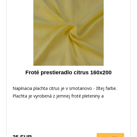
Froté prestieradlo citrus 160x200
Napínacia plachta citrus je v smotanovo - žltej farbe.
Plachta je vyrobená z jemnej froté pleteniny a
ponúkame ju v niekoľkých rozmeroch.