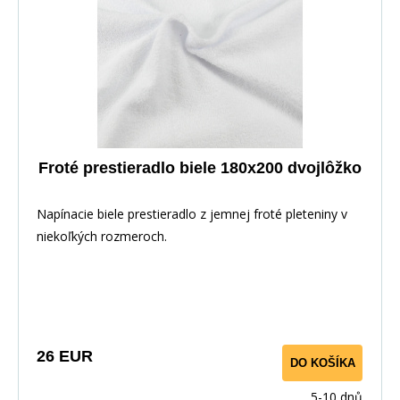
Froté prestieradlo biele 180x200 dvojlôžko
Napínacie biele prestieradlo z jemnej froté pleteniny v
niekoľkých rozmeroch.
26 EUR
DO KOŠÍKA
5-10 dnů