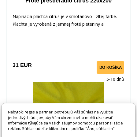
Froté prestieradlo citrus 220x200
Napínacia plachta citrus je v smotanovo - žltej farbe.
Plachta je vyrobená z jemnej froté pleteniny a
ponúkame ju v niekoľkých rozmeroch.
31 EUR
DO KOŠÍKA
5-10 dnů
Nábytok Pegas a partneri potrebujú Váš súhlas na využitie
jednotlivých údajov, aby Vám okrem iného mohli ukazovať
informácie týkajúce sa Vašich záujmov pomocou personalizácie
reklám. Súhlas udelíte kliknutím na políčko "Áno, súhlasím".