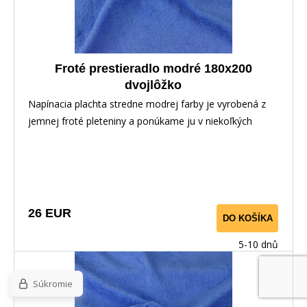
Froté prestieradlo modré 180x200
dvojlôžko
Napínacia plachta stredne modrej farby je vyrobená z
jemnej froté pleteniny a ponúkame ju v niekoľkých
rozmeroch.
26 EUR
DO KOŠÍKA
5-10 dnů
Súkromie