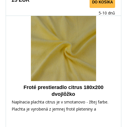
25 EUR
DO KOŠÍKA
5-10 dnů
Froté prestieradlo citrus 180x200
dvojlôžko
Napínacia plachta citrus je v smotanovo - žltej farbe.
Plachta je vyrobená z jemnej froté pleteniny a
ponúkame ju v niekoľkých rozmeroch.