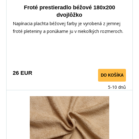
Froté prestieradlo béžové 180x200
dvojlôžko
Napínacia plachta béžovej farby je vyrobená z jemnej
froté pleteniny a ponúkame ju v niekoľkých rozmeroch.
26 EUR
DO KOŠÍKA
5-10 dnů