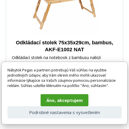
Odkládací stolek 75x35x29cm, bambus,
AKF-E1002 NAT
Odkládací stolek na notebook z bambusu nabízí
praktické a estetické řešení pro práci i odpočinek. De
Nábytok Pegas a partneri potrebujú Váš súhlas na využitie
jednotlivých údajov, aby Vám okrem iného mohli ukazovať
informácie týkajúce sa Vašich záujmov pomocou personalizácie
reklám. Súhlas udelíte kliknutím na políčko "Áno, súhlasím".
Áno, akceptujem
30 EUR
DO KOŠÍKA
Podrobné nastavenia s vysvetlením
5-10 prac. dnů