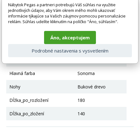
Technické parametre
Nábytok Pegas a partneri potrebujú Váš súhlas na využitie
jednotlivých údajov, aby Vám okrem iného mohli ukazovať
informácie týkajúce sa Vašich záujmov pomocou personalizácie
Šírka
80
reklám. Súhlas udelíte kliknutím na políčko "Áno, súhlasím".
Výška
140
Áno, akceptujem
Výška
75
Podrobné nastavenia s vysvetlením
Farba
Sonoma
Hlavná farba
Sonoma
Nohy
Bukové drevo
Dĺžka_po_rozložení
180
Dĺžka_po_zložení
140