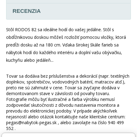
RECENZIA
Stôl RODOS 82 sa ideálne hodí do vašej jedálne. Stôl s
obdĺžnikovou doskou môžeš rozložiť pomocou vložky, ktorá
predĺži dosku až na 180 cm. Vďaka širokej škále farieb sa
nábytok hodí do každého interiéru a doplní vašu obývačku,
kuchyňu alebo jedáleň...
Tovar sa dodáva bez príslušenstva a dekorácií (napr. textilných
doplnkov, spotrebičov, vodovodných batérií, matracov atď.),
preto nie sú zahrnuté v cene. Tovar sa zvyčajne dodáva v
demontovanom stave v závislosti od povahy tovaru.
Fotografie môžu byť ilustračné a farba výrobku nemusí
zodpovedať skutočnosti z dôvodu nastavenia monitora a
prevodu do elektronickej podoby. V prípade akýchkoľvek
nejasností alebo otázok kontaktujte naše klientske centrum:
pegas@nabytok-pegas.sk , alebo zavolajte na číslo 940 499
552 .