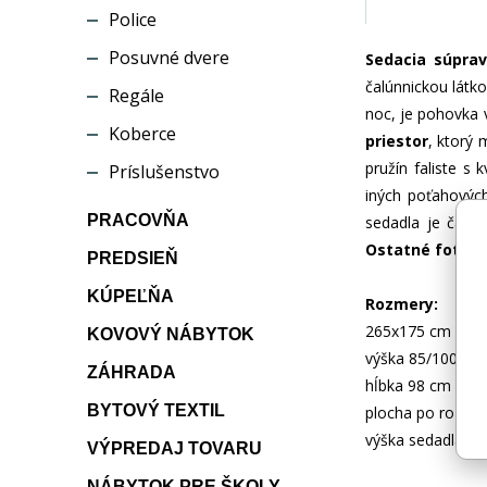
Police
Posuvné dvere
Sedacia súpra
čalúnnickou látk
Regále
noc, je pohovka
Koberce
priestor
, ktorý 
pružín faliste s
Príslušenstvo
iných poťahovýc
PRACOVŇA
sedadla je čalún
Ostatné fotogra
PREDSIEŇ
KÚPEĽŇA
Rozmery:
265x175 cm
KOVOVÝ NÁBYTOK
výška 85/100 cm
ZÁHRADA
hĺbka 98 cm
BYTOVÝ TEXTIL
plocha po rozlož
výška sedadla 4
VÝPREDAJ TOVARU
NÁBYTOK PRE ŠKOLY