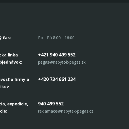
ý čas:
Po - Pá 8:00 - 16:00
+421 940 499 552
cka linka
objednávok:
pegas@nabytok-pegas.sk
+420 734 661 234
ivosť o firmy a
níkov
940 499 552
ia, expedície,
cie:
reklamace@nabytek-pegas.cz