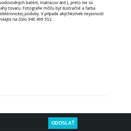
 vodovodných batérií, matracov atď.), preto nie sú
hy tovaru. Fotografie môžu byť ilustračné a farba
ektronickej podoby. V prípade akýchkoľvek nejasností
lajte na číslo 940 499 552 .
ODOSLAŤ