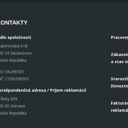
KONTAKTY
ídlo spoločnosti
Pracovn
ratimovská 618
39 34 Václavovice
Zákazní
eská Republika
a stav 
ČO: 06296505
IČ: CZ06296505
Starostl
živnost
orešpondenčná adresa / Príjem reklamácií
 Řeky 829
Fakturác
20 00 Ostrava
reklamá
eská Republika