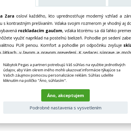
va Zara
osloví každého, kto uprednostňuje moderný vzhľad a zá
ou s kontrastným prešívaním. Vďaka svojim rozmerom je vhodný aj do
 vybavená
rozkladacím gaučom
, vďaka ktorému sa dá ľahko premen
môžete využiť napríklad na posteľnú bielizeň. Pohodlie pri sedení za
 kvalitnou PUR penou. Komfort a pohodlie pri odpočinku zvyšuje
skl
h látkach, v ľavom a pravom prevedení. K sedacej súprave je možn
ené, takže je vhodné aj na použitie v priestore.
Správna farba po
Nábytok Pegas a partneri potrebujú Váš súhlas na využitie jednotlivých
fie sú len ilustračné.
údajov, aby Vám okrem iného mohli ukazovať informácie týkajúce sa
Vašich záujmov pomocou personalizácie reklám. Súhlas udelíte
kliknutím na políčko "Áno, súhlasím".
Áno, akceptujem
Podrobné nastavenia s vysvetlením
ení 125x215 cm
2 cm