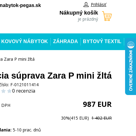
Prihlásiť
abytok-pegas.sk
Nákupný košík
je prázdný
KOVOVÝ NÁBYTOK
ZÁHRADA
BYTOVÝ TEXTIL
a Zara P mini žltá
ia súprava Zara P mini žltá
číslo:
F-0121011414
0 recenzia
987
EUR
s DPH
30%
(415 EUR)
1 402 EUR
dania:
5-10 prac. dnů