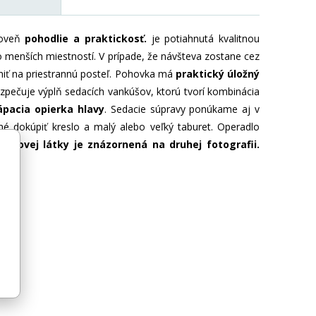
roveň
pohodlie a
praktickosť.
je potiahnutá kvalitnou
 menších miestností. V prípade, že návšteva zostane cez
iť na priestrannú posteľ. Pohovka má
praktický úložný
bezpečuje výplň sedacích vankúšov, ktorú tvorí kombinácia
ápacia opierka hlavy
. Sedacie súpravy ponúkame aj v
é dokúpiť kreslo a malý alebo veľký taburet. Operadlo
ťahovej látky je znázornená na druhej fotografii.