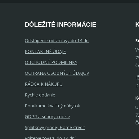
DÔLEŽITÉ INFORMÁCIE
Odstúpenie od zmluvy do 14 dní
S
V
KONTAKTNÉ ÚDAJE
7
OBCHODNÉ PODMIENKY
Č
OCHRANA OSOBNÝCH ÚDAJOV
I
RÁDCA K NÁKUPU
D
Rychle dodanie
K
Ponúkame kvalitný nábytok
U
7
GDPR a súbory cookie
Č
Splátkový prodej Home Credit
Vrátenie tovaru do 14 dní