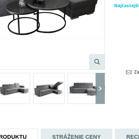
Najčastejš
Za
PRODUKTU
STRÁŽENIE CENY
REC