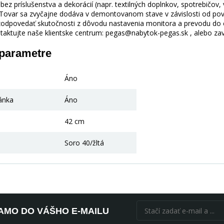
ez príslušenstva a dekorácií (napr. textilných doplnkov, spotrebičov,
 Tovar sa zvyčajne dodáva v demontovanom stave v závislosti od pova
odpovedať skutočnosti z dôvodu nastavenia monitora a prevodu do el
taktujte naše klientske centrum: pegas@nabytok-pegas.sk , alebo zavo
 parametre
Áno
ánka
Áno
42 cm
Soro 40/žltá
AMO DO VÁŠHO E-MAILU