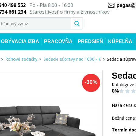
Po - Pia 8:00 - 16:00
940 499 552
pegas@n
734 661 234
Starostlivosť o firmy a živnostníkov
OBÝVACIA IZBA
PRACOVŇA
PREDSIEŇ
KÚPEĽŇA
Rohové sedačky
Sedacie súpravy nad 1000,- €
Sedacia súprav
Sedac
-
30
%
Katalógové 
0%
Naša cena 
Bežná cena:
Termín do