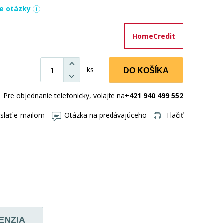
ie otázky
HomeCredit
ks
DO KOŠÍKA
Pre objednanie telefonicky, volajte na
+421 940 499 552
slať e-mailom
Otázka na predávajúceho
Tlačiť
ENZIA