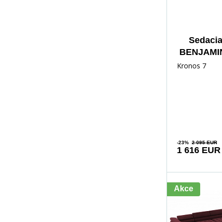
Sedacia
BENJAMIN
Monol
Kronos 7
-23%
2 095 EUR
1 616 EUR
Akce