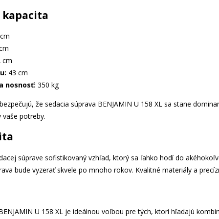
 kapacita
 cm
 cm
 cm
u:
43 cm
a nosnosť:
350 kg
abezpečujú, že sedacia súprava BENJAMIN U 158 XL sa stane domina
y vaše potreby.
ita
cej súprave sofistikovaný vzhľad, ktorý sa ľahko hodí do akéhokoľvek 
ava bude vyzerať skvele po mnoho rokov. Kvalitné materiály a precízn
ENJAMIN U 158 XL je ideálnou voľbou pre tých, ktorí hľadajú kombináci