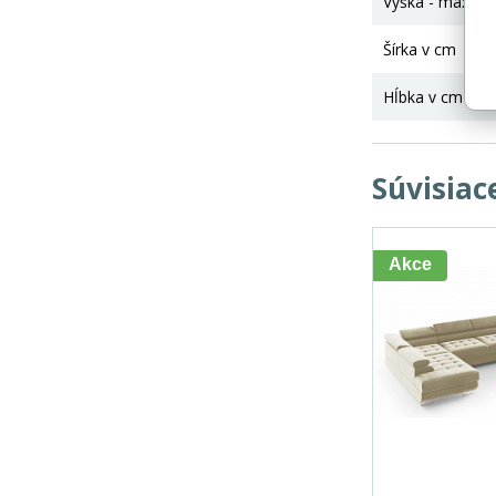
Výška - maximá
Šírka v cm
Hĺbka v cm
Súvisiac
Akce