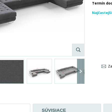
Termín do
Najčastejš
Za
SÚVISIACE