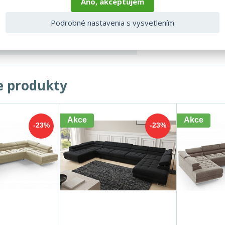
lne v cm
70
Áno, akceptujem
405
Podrobné nastavenia s vysvetlením
202
e produkty
Akce
Akce
-23%
-23%