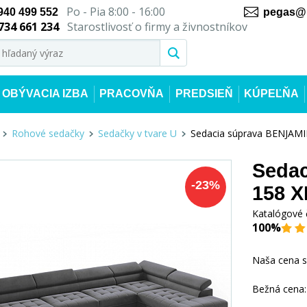
Po - Pia 8:00 - 16:00
940 499 552
pegas@n
734 661 234
Starostlivosť o firmy a živnostníkov
OBÝVACIA IZBA
PRACOVŇA
PREDSIEŇ
KÚPEĽŇA
Rohové sedačky
Sedačky v tvare U
Sedacia súprava BENJAMI
Sedac
-
23
%
158 X
Katalógové 
100%
Naša cena 
Bežná cena: