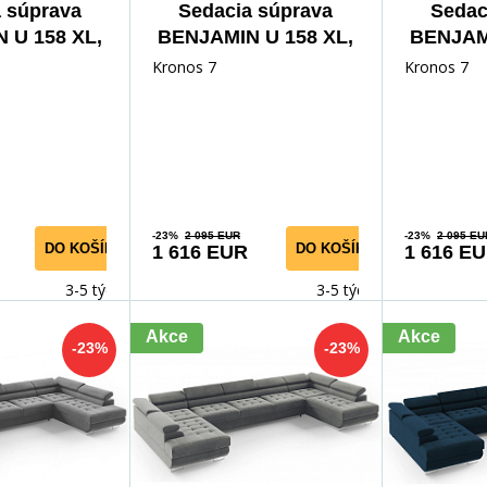
 súprava
Sedacia súprava
Sedac
 U 158 XL,
BENJAMIN U 158 XL,
BENJAMI
ith 02
Monolith 97
Pr
Kronos 7
Kronos 7
-23%
2 095 EUR
-23%
2 095 EU
DO KOŠÍKA
DO KOŠÍKA
1 616 EUR
1 616 E
3-5 týdnů
3-5 týdnů
Akce
Akce
-23%
-23%