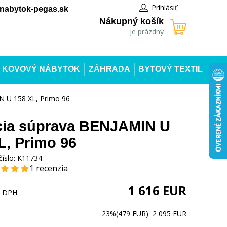
Prihlásiť
abytok-pegas.sk
Nákupný košík
je prázdný
KOVOVÝ NÁBYTOK
ZÁHRADA
BYTOVÝ TEXTIL
N U 158 XL, Primo 96
ia súprava BENJAMIN U
L, Primo 96
číslo:
K11734
1 recenzia
1 616
EUR
s DPH
23%
(479 EUR)
2 095 EUR