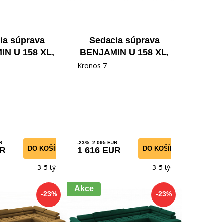
ia súprava
Sedacia súprava
N U 158 XL,
BENJAMIN U 158 XL,
olith 77
Monolith 70
Kronos 7
R
-23%
2 095 EUR
DO KOŠÍKA
DO KOŠÍKA
UR
1 616 EUR
3-5 týdnů
3-5 týdnů
Akce
-23%
-23%