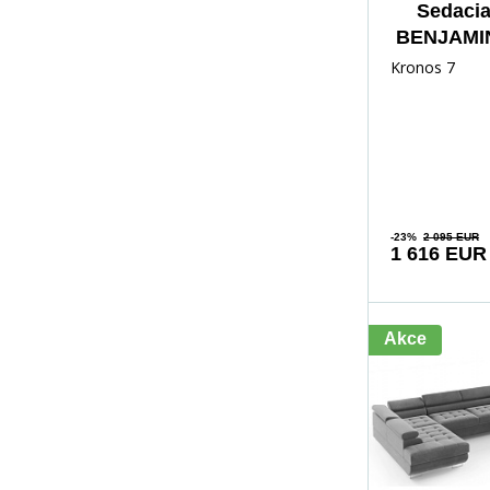
Sedacia
BENJAMIN
Monol
Kronos 7
-23%
2 095 EUR
1 616 EUR
Akce