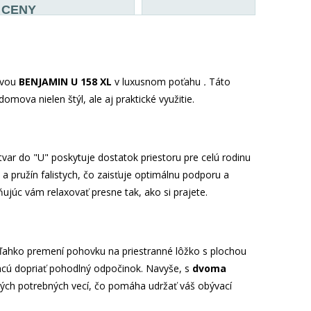
CENY
avou
BENJAMIN U 158 XL
v luxusnom poťahu
.
Táto
omova nielen štýl, ale aj praktické využitie.
ar do "U" poskytuje dostatok priestoru pre celú rodinu
a pružín falistych, čo zaisťuje optimálnu podporu a
ujúc vám relaxovať presne tak, ako si prajete.
 ľahko premení pohovku na priestranné lôžko s plochou
i chcú dopriať pohodlný odpočinok. Navyše, s
dvoma
ných potrebných vecí, čo pomáha udržať váš obývací