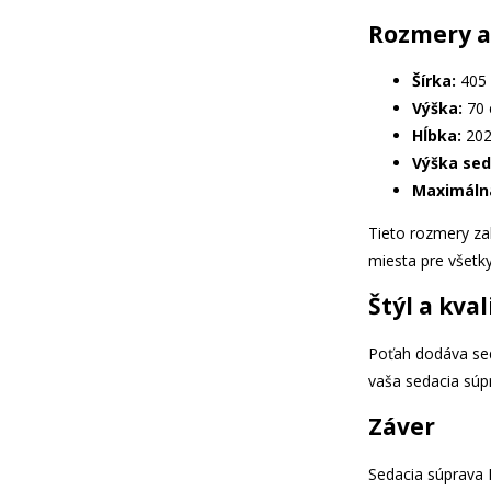
Rozmery a
Šírka:
405
Výška:
70
Hĺbka:
202
Výška sed
Maximáln
Tieto rozmery z
miesta pre všetk
Štýl a kval
Poťah dodáva seda
vaša sedacia súpr
Záver
Sedacia súprava B