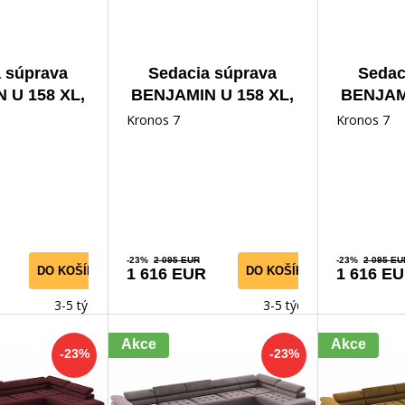
 súprava
Sedacia súprava
Sedac
 U 158 XL,
BENJAMIN U 158 XL,
BENJAMI
ith 85
Monolith 84
Mon
Kronos 7
Kronos 7
-23%
2 095 EUR
-23%
2 095 EU
DO KOŠÍKA
DO KOŠÍKA
1 616 EUR
1 616 E
3-5 týdnů
3-5 týdnů
Akce
Akce
-23%
-23%