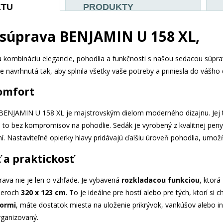
KTU
PRODUKTY
 súprava BENJAMIN U 158 XL,
 kombináciu elegancie, pohodlia a funkčnosti s našou sedacou súpr
e navrhnutá tak, aby splnila všetky vaše potreby a priniesla do vášho d
komfort
BENJAMIN U 158 XL je majstrovským dielom moderného dizajnu. Jej tv
a to bez kompromisov na pohodlie. Sedák je vyrobený z kvalitnej peny 
í. Nastaviteľné opierky hlavy pridávajú ďalšiu úroveň pohodlia, umožň
 a praktickosť
rava nie je len o vzhľade. Je vybavená
rozkladacou funkciou
, ktorá
meroch
320 x 123 cm
. To je ideálne pre hostí alebo pre tých, ktorí s
tormi
, máte dostatok miesta na uloženie prikrývok, vankúšov alebo i
organizovaný.