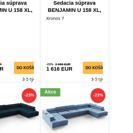
ia súprava
Sedacia súprava
N U 158 XL,
BENJAMIN U 158 XL,
imo 16
Primo 15
Kronos 7
R
-23%
2 095 EUR
DO KOŠÍKA
DO KOŠÍKA
UR
1 616 EUR
3-5 týdnů
3-5 týdnů
Akce
-23%
-23%