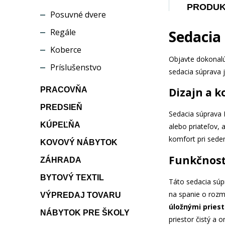
PRODU
Posuvné dvere
Regále
Sedacia
Koberce
Objavte dokonalú
Príslušenstvo
sedacia súprava j
Dizajn a 
PRACOVŇA
PREDSIEŇ
Sedacia súprava 
KÚPEĽŇA
alebo priateľov, 
komfort pri seden
KOVOVÝ NÁBYTOK
Funkčnosť
ZÁHRADA
BYTOVÝ TEXTIL
Táto sedacia súp
na spanie o roz
VÝPREDAJ TOVARU
úložnými pries
NÁBYTOK PRE ŠKOLY
priestor čistý a 