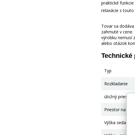
praktické funkci
relaxácie s tout
Tovar sa dodáva b
zahrnuté v cene.
výrobku nemusí z
alebo otázok kon
Technické
Typ
Rozkladanie
úložný priestor
Priestor na spa
Výška sedadla 