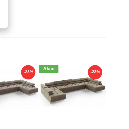
Akce
-23%
-23%