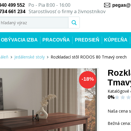
Po - Pia 8:00 - 16:00
940 499 552
pegas@n
734 661 234
Starostlivosť o firmy a živnostníkov
OBÝVACIA IZBA
PRACOVŇA
PREDSIEŇ
KÚPEĽŇA
dáleň
Jedálenské stoly
Rozkladací stôl RODOS 80 Tmavý orech
Rozkl
-
18
%
Tmav
Katalógové 
0%
Naša cena 
Bežná cena: