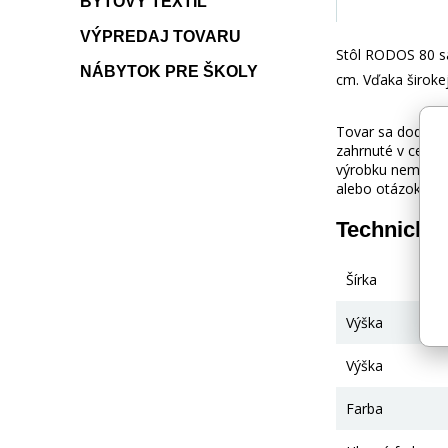
BYTOVÝ TEXTIL
VÝPREDAJ TOVARU
Stôl RODOS 80 sa
NÁBYTOK PRE ŠKOLY
cm. Vďaka širokej
Tovar sa dodáva b
zahrnuté v cene.
výrobku nemusí z
alebo otázok kon
Technické
Šírka
Výška
Výška
Farba