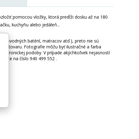
zložiť pomocou vložky, ktorá predĺži dosku až na 180
ačku, kuchyňu alebo jedáleň...
 vodovodných batérií, matracov atď.), preto nie sú
hy tovaru. Fotografie môžu byť ilustračné a farba
ektronickej podoby. V prípade akýchkoľvek nejasností
lajte na číslo 940 499 552 .