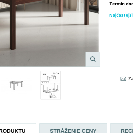
Termín do
Najčastejš
Za
PRODUKTU
STRÁŽENIE CENY
REC