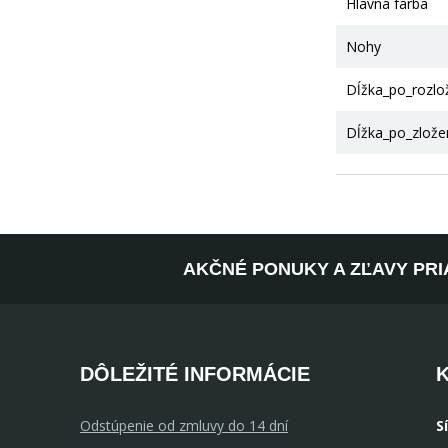
Hlavná farba
Nohy
Dĺžka_po_rozlo
Dĺžka_po_zlože
AKČNÉ PONUKY A ZĽAVY PRI
DÔLEŽITÉ INFORMÁCIE
Odstúpenie od zmluvy do 14 dní
S