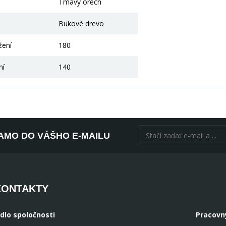
Tmavý orech
Bukové drevo
žení
180
ní
140
AMO DO VÁŠHO E-MAILU
KONTAKTY
ídlo spoločnosti
Pracovn