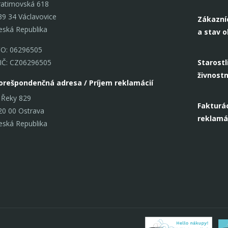
ratimovská 618
39 34 Václavovice
Zákazní
eská Republika
a stav 
ČO: 06296505
IČ: CZ06296505
Starostl
živnost
orešpondenčná adresa / Príjem reklamácií
 Řeky 829
Fakturác
20 00 Ostrava
reklamá
eská Republika