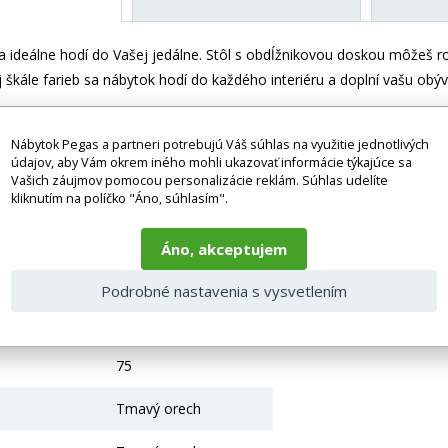
 ideálne hodí do Vašej jedálne. Stôl s obdĺžnikovou doskou môžeš ro
 škále farieb sa nábytok hodí do každého interiéru a doplní vašu obýv
ez príslušenstva a dekorácií (napr. textilných doplnkov, spotrebičov,
Nábytok Pegas a partneri potrebujú Váš súhlas na využitie jednotlivých
 Tovar sa zvyčajne dodáva v demontovanom stave v závislosti od pova
údajov, aby Vám okrem iného mohli ukazovať informácie týkajúce sa
odpovedať skutočnosti z dôvodu nastavenia monitora a prevodu do el
Vašich záujmov pomocou personalizácie reklám. Súhlas udelíte
taktujte naše klientske centrum: pegas@nabytok-pegas.sk , alebo zavo
kliknutím na políčko "Áno, súhlasím".
 parametre
Áno, akceptujem
80
Podrobné nastavenia s vysvetlením
140
75
Tmavý orech