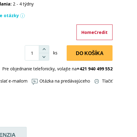
dania:
2 - 4 týdny
ie otázky
HomeCredit
ks
DO KOŠÍKA
Pre objednanie telefonicky, volajte na
+421 940 499 552
slať e-mailom
Otázka na predávajúceho
Tlačiť
ENZIA