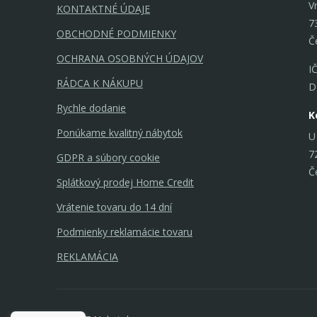
V
KONTAKTNÉ ÚDAJE
7
OBCHODNÉ PODMIENKY
Č
OCHRANA OSOBNÝCH ÚDAJOV
I
RÁDCA K NÁKUPU
D
Rychle dodanie
K
Ponúkame kvalitný nábytok
U
7
GDPR a súbory cookie
Č
Splátkový prodej Home Credit
Vrátenie tovaru do 14 dní
Podmienky reklamácie tovaru
REKLAMÁCIA