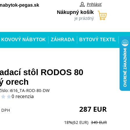
Prihlásiť
abytok-pegas.sk
Nákupný košík
je prázdný
KOVOVÝ NÁBYTOK
ZÁHRADA
BYTOVÝ TEXTIL
adací stôl RODOS 80
ý orech
číslo:
i616_TA-ROD-80-DW
0 recenzia
287
EUR
s DPH
18%
(62 EUR)
349 EUR