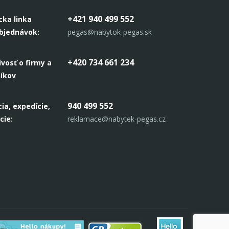
+421 940 499 552
cka linka
objednávok:
pegas@nabytok-pegas.sk
+420 734 661 234
ivosť o firmy a
níkov
940 499 552
ia, expedície,
cie:
reklamace@nabytek-pegas.cz