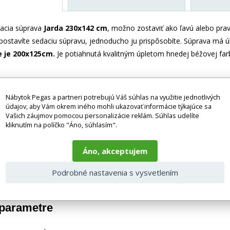
acia súprava
Jarda 230x142 cm
, možno zostaviť ako ľavú alebo prav
postavíte sedaciu súpravu, jednoducho ju prispôsobíte. Súprava má úl
 je 200x125cm.
Je potiahnutá kvalitným úpletom hnedej béžovej far
230x142 cm
Nábytok Pegas a partneri potrebujú Váš súhlas na využitie jednotlivých
m
údajov, aby Vám okrem iného mohli ukazovať informácie týkajúce sa
Vašich záujmov pomocou personalizácie reklám. Súhlas udelíte
 cm
kliknutím na políčko "Áno, súhlasím".
ení 200x125 cm
Áno, akceptujem
ez príslušenstva a dekorácií (napr. textilných doplnkov, spotrebičov,
 Tovar sa zvyčajne dodáva v demontovanom stave v závislosti od pova
Podrobné nastavenia s vysvetlením
odpovedať skutočnosti z dôvodu nastavenia monitora a prevodu do el
taktujte naše klientske centrum: pegas@nabytok-pegas.sk , alebo zavo
 parametre