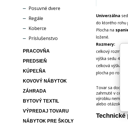
Posuvné dvere
Univerzálna
sed
Regále
do ktorého rohu 
Koberce
Plocha na
spanie
ložené.
Príslušenstvo
Rozmery:
PRACOVŇA
celkový rozmer 
výška sedu 40 c
PREDSIEŇ
celková výška 74
KÚPEĽŇA
plocha po rozlož
KOVOVÝ NÁBYTOK
Tovar sa dodáva b
ZÁHRADA
zahrnuté v cene.
výrobku nemusí z
BYTOVÝ TEXTIL
alebo otázok kon
VÝPREDAJ TOVARU
Technické
NÁBYTOK PRE ŠKOLY