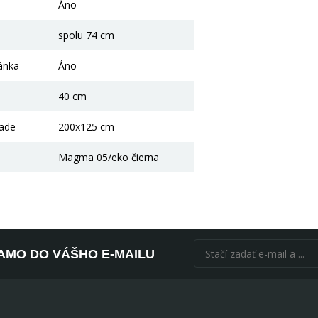
Áno
spolu 74 cm
ánka
Áno
40 cm
lade
200x125 cm
Magma 05/eko čierna
AMO DO VÁŠHO E-MAILU