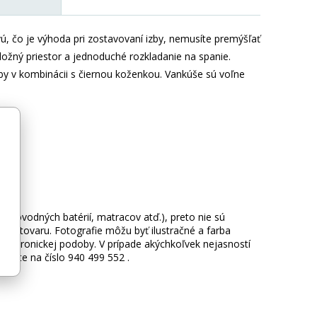
ú, čo je výhoda pri zostavovaní izby, nemusíte premýšľať
ožný priestor a jednoduché rozkladanie na spanie.
by v kombinácii s čiernou koženkou. Vankúše sú voľne
 vodovodných batérií, matracov atď.), preto nie sú
hy tovaru. Fotografie môžu byť ilustračné a farba
ektronickej podoby. V prípade akýchkoľvek nejasností
lajte na číslo 940 499 552 .