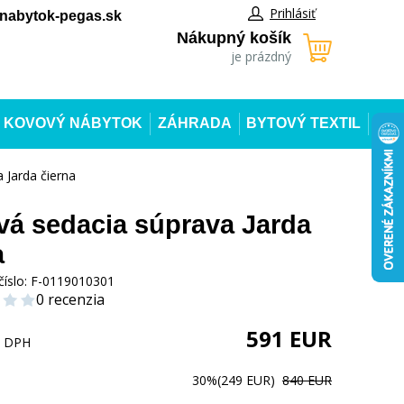
Prihlásiť
abytok-pegas.sk
Nákupný košík
je prázdný
KOVOVÝ NÁBYTOK
ZÁHRADA
BYTOVÝ TEXTIL
 Jarda čierna
á sedacia súprava Jarda
a
číslo:
F-0119010301
0 recenzia
591
EUR
s DPH
30%
(249 EUR)
840 EUR