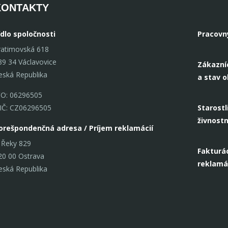
KONTAKTY
ídlo spoločnosti
Pracovn
ratimovská 618
39 34 Václavovice
Zákazní
eská Republika
a stav 
ČO: 06296505
IČ: CZ06296505
Starostl
živnost
orešpondenčná adresa / Príjem reklamácií
 Řeky 829
Fakturác
20 00 Ostrava
reklamá
eská Republika