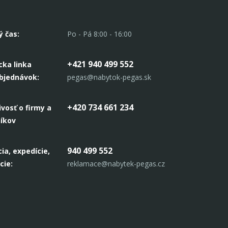
ý čas:
Po - Pá 8:00 - 16:00
+421 940 499 552
cka linka
objednávok:
pegas@nabytok-pegas.sk
+420 734 661 234
ivosť o firmy a
níkov
940 499 552
ia, expedície,
cie:
reklamace@nabytek-pegas.cz