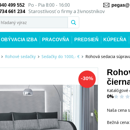
Po - Pia 8:00 - 16:00
940 499 552
pegas@n
734 661 234
Starostlivosť o firmy a živnostníkov
OBÝVACIA IZBA
PRACOVŇA
PREDSIEŇ
KÚPEĽŇA
Rohové sedačky
Sedačky do 1000,- €
Rohová sedacia súprava
Rohov
-
30
%
čiern
Katalógové 
0%
Naša cena 
Bežná cena: