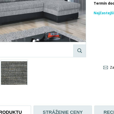
Termín do
Najčastejš
Za
PRODUKTU
STRÁŽENIE CENY
REC