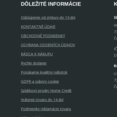
DÔLEŽITÉ INFORMÁCIE
Odstúpenie od zmluvy do 14 dní
S
V
KONTAKTNÉ ÚDAJE
7
OBCHODNÉ PODMIENKY
Č
OCHRANA OSOBNÝCH ÚDAJOV
I
RÁDCA K NÁKUPU
D
Rychle dodanie
K
Ponúkame kvalitný nábytok
U
7
GDPR a súbory cookie
Č
Splátkový prodej Home Credit
Vrátenie tovaru do 14 dní
Podmienky reklamácie tovaru