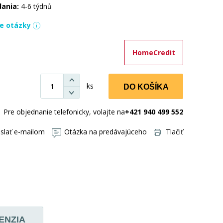
dania:
4-6 týdnů
ie otázky
HomeCredit
ks
DO KOŠÍKA
Pre objednanie telefonicky, volajte na
+421 940 499 552
slať e-mailom
Otázka na predávajúceho
Tlačiť
ENZIA