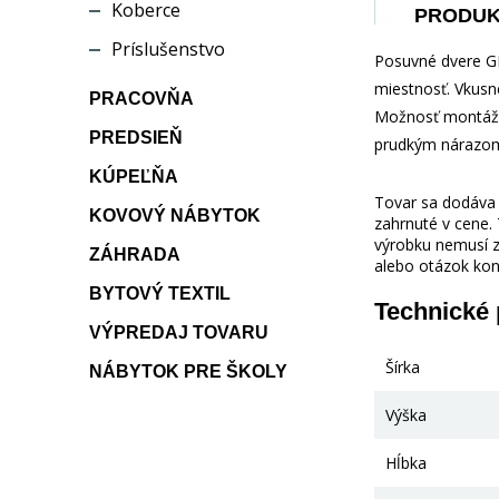
Koberce
PRODU
Príslušenstvo
Posuvné dvere GE
miestnosť. Vkusn
PRACOVŇA
Možnosť montáže 
PREDSIEŇ
prudkým nárazom
KÚPEĽŇA
Tovar sa dodáva b
KOVOVÝ NÁBYTOK
zahrnuté v cene.
výrobku nemusí z
ZÁHRADA
alebo otázok kon
BYTOVÝ TEXTIL
Technické
VÝPREDAJ TOVARU
Šírka
NÁBYTOK PRE ŠKOLY
Výška
Hĺbka