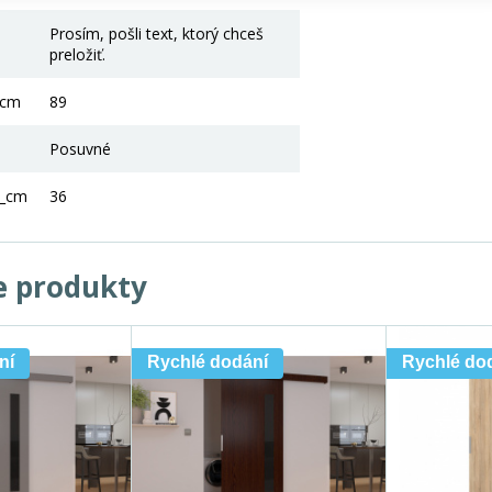
Prosím, pošli text, ktorý chceš
preložiť.
_cm
89
Posuvné
2_cm
36
e produkty
ní
Rychlé dodání
Rychlé do