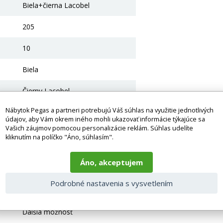
Biela+čierna Lacobel
205
10
Biela
Čierny Lacobel
Nábytok Pegas a partneri potrebujú Váš súhlas na využitie jednotlivých
Laminovaná doska 16 Mm
údajov, aby Vám okrem iného mohli ukazovať informácie týkajúce sa
Vašich záujmov pomocou personalizácie reklám. Súhlas udelíte
Posuvný systém s guličkovými
kliknutím na políčko "Áno, súhlasím".
ložiskami - kov
Áno, akceptujem
hliník
Podrobné nastavenia s vysvetlením
Ne
e
Ďalšia možnosť