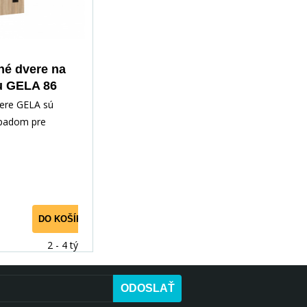
é dvere na
u GELA 86
ma+Black
ere GELA sú
acobel
padom pre
užitie priestoru.
ytvorenie
DO KOŠÍKA
2 - 4 týdny
ODOSLAŤ