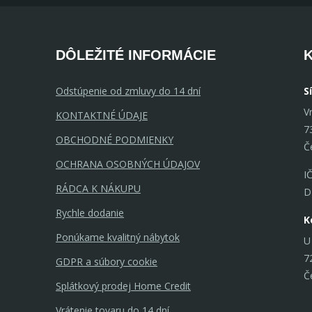
DÔLEŽITÉ INFORMÁCIE
Odstúpenie od zmluvy do 14 dní
S
V
KONTAKTNÉ ÚDAJE
7
OBCHODNÉ PODMIENKY
Č
OCHRANA OSOBNÝCH ÚDAJOV
I
RÁDCA K NÁKUPU
D
Rychle dodanie
K
Ponúkame kvalitný nábytok
U
7
GDPR a súbory cookie
Č
Splátkový prodej Home Credit
Vrátenie tovaru do 14 dní