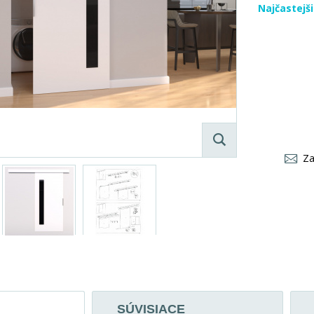
Najčastejš
Za
SÚVISIACE