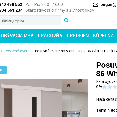
Po - Pia 8:00 - 16:00
940 499 552
pegas@n
734 661 234
Starostlivosť o firmy a živnostníkov
OBÝVACIA IZBA
PRACOVŇA
PREDSIEŇ
KÚPEĽŇA
Posuvné dvere
Posuvné dvere na stenu GELA 86 White+Black L
Posuv
ní
86 Wh
Katalógové 
0%
Naša cena 
Termín do