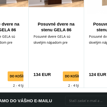
 dvere na
Posuvné dvere na
Posuvn
GELA 86
stenu GELA 86
sten
ny Lacobel
Wenge+Black
Sono
e GELA sú
Posuvné dvere GELA sú
Posuvné dv
Lacobel
L
dom pre
skvelým nápadom pre
skvelým ná
itie priestoru.
optimálne využitie priestoru.
optimálne vy
vorenie
Umožňujú vytvorenie
Umožňujú v
dodatočn
dodatočn
134 EUR
124 EUR
DO KOŠÍKA
DO KOŠÍKA
2 - 4 týdny
2 - 4 týdny
AMO DO VÁŠHO E-MAILU