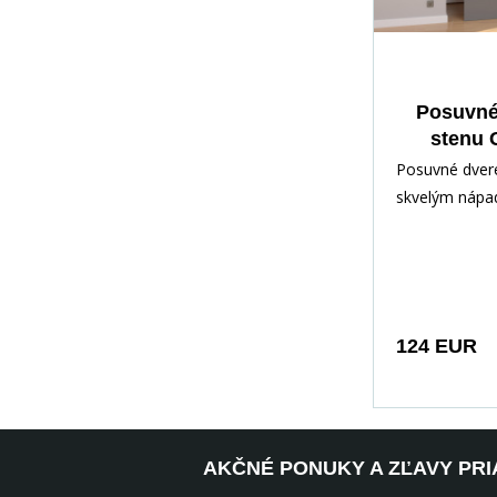
Posuvné
stenu 
Sivá+Čier
Posuvné dver
skvelým nápa
optimálne využ
Umožňujú vyt
dodatočn
124 EUR
AKČNÉ PONUKY A ZĽAVY PRI