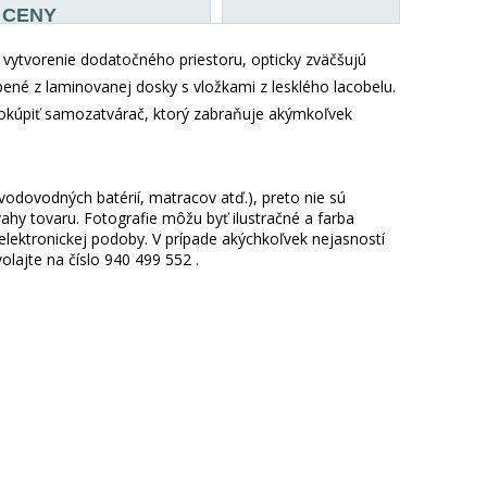
CENY
vytvorenie dodatočného priestoru, opticky zväčšujú
ené z laminovanej dosky s vložkami z lesklého lacobelu.
dokúpiť samozatvárač, ktorý zabraňuje akýmkoľvek
 vodovodných batérií, matracov atď.), preto nie sú
hy tovaru. Fotografie môžu byť ilustračné a farba
ektronickej podoby. V prípade akýchkoľvek nejasností
lajte na číslo 940 499 552 .