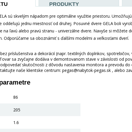
KTU
PRODUKTY
LA sú skvelým nápadom pre optimálne využitie priestoru. Umožňujú 
e oddeľujú jednu miestnosť od druhej. Posuvné dvere GELA boli vyrob
na ľavú alebo pravú stranu - univerzálne dvere. Navyše si môžete 
. Odporúčame sa oboznámiť s ďalšími modelmi a veľkosťami dverí.
ez príslušenstva a dekorácií (napr. textilných doplnkov, spotrebičov,
 Tovar sa zvyčajne dodáva v demontovanom stave v závislosti od pova
odpovedať skutočnosti z dôvodu nastavenia monitora a prevodu do el
taktujte naše klientske centrum: pegas@nabytok-pegas.sk , alebo zavo
 parametre
86
205
1.6