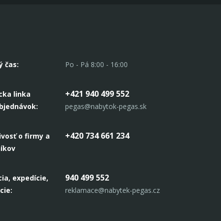
ý čas:
Po - Pá 8:00 - 16:00
+421 940 499 552
cka linka
objednávok:
pegas@nabytok-pegas.sk
+420 734 661 234
ivosť o firmy a
níkov
940 499 552
ia, expedície,
cie:
reklamace@nabytek-pegas.cz