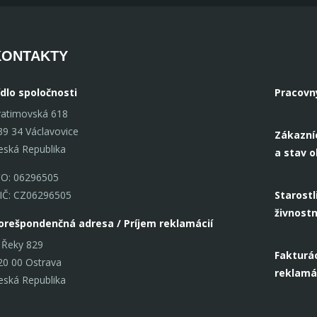
KONTAKTY
ídlo spoločnosti
Pracovn
ratimovská 618
39 34 Václavovice
Zákazní
eská Republika
a stav 
ČO: 06296505
IČ: CZ06296505
Starostl
živnost
orešpondenčná adresa / Príjem reklamácií
 Řeky 829
Fakturác
20 00 Ostrava
reklamá
eská Republika