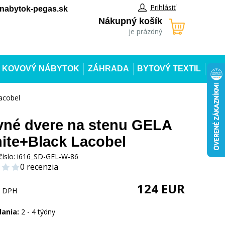
Prihlásiť
abytok-pegas.sk
Nákupný košík
je prázdný
KOVOVÝ NÁBYTOK
ZÁHRADA
BYTOVÝ TEXTIL
acobel
né dvere na stenu GELA
ite+Black Lacobel
číslo:
i616_SD-GEL-W-86
0 recenzia
124
EUR
s DPH
dania:
2 - 4 týdny