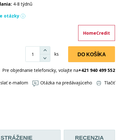
dania:
4-8 týdnů
ie otázky
HomeCredit
ks
DO KOŠÍKA
Pre objednanie telefonicky, volajte na
+421 940 499 552
slať e-mailom
Otázka na predávajúceho
Tlačiť
STRÁŽENIE
RECENZIA