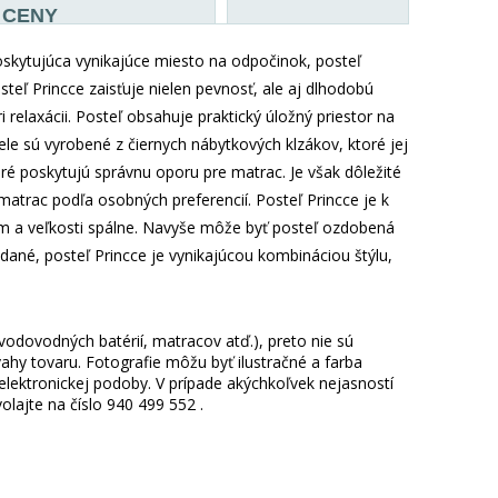
CENY
Poskytujúca vynikajúce miesto na odpočinok, posteľ
eľ Princce zaisťuje nielen pevnosť, ale aj dlhodobú
 relaxácii. Posteľ obsahuje praktický úložný priestor na
ele sú vyrobené z čiernych nábytkových klzákov, ktoré jej
ré poskytujú správnu oporu pre matrac. Je však dôležité
atrac podľa osobných preferencií. Posteľ Princce je k
bám a veľkosti spálne. Navyše môže byť posteľ ozdobená
dané, posteľ Princce je vynikajúcou kombináciou štýlu,
 vodovodných batérií, matracov atď.), preto nie sú
hy tovaru. Fotografie môžu byť ilustračné a farba
ektronickej podoby. V prípade akýchkoľvek nejasností
lajte na číslo 940 499 552 .