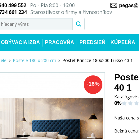
Po - Pia 8:00 - 16:00
940 499 552
pegas@n
734 661 234
Starostlivosť o firmy a živnostníkov
OBÝVACIA IZBA
PRACOVŇA
PREDSIEŇ
KÚPEĽŇA
ele
Postele 180 x 200 cm
Posteľ Princce 180x200 Lukso 40 1
Poste
-
16
%
40 1
Katalógové 
0%
Naša cena 
Bežná cena: