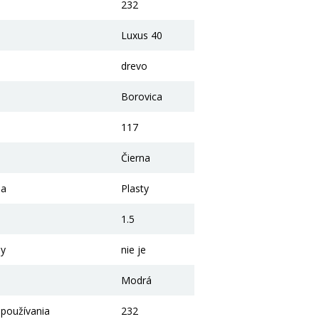
232
Luxus 40
drevo
Borovica
117
Čierna
la
Plasty
1.5
ny
nie je
Modrá
 používania
232