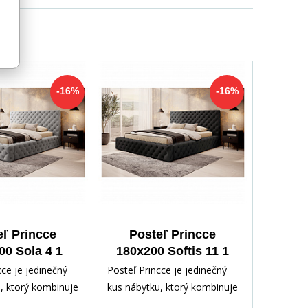
-16%
-16%
eľ Princce
Posteľ Princce
00 Sola 4 1
180x200 Softis 11 1
cce je jedinečný
Posteľ Princce je jedinečný
, ktorý kombinuje
kus nábytku, ktorý kombinuje
osť a pohodlie.
štýl, funkčnosť a pohodlie.