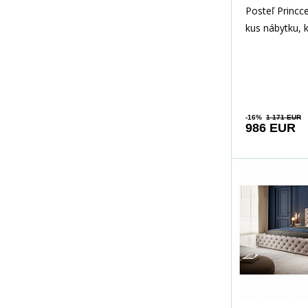
Posteľ Princce
kus nábytku, 
kombinuje štý
pohodlie. Pos
-16%
1 171 EUR
986 EUR