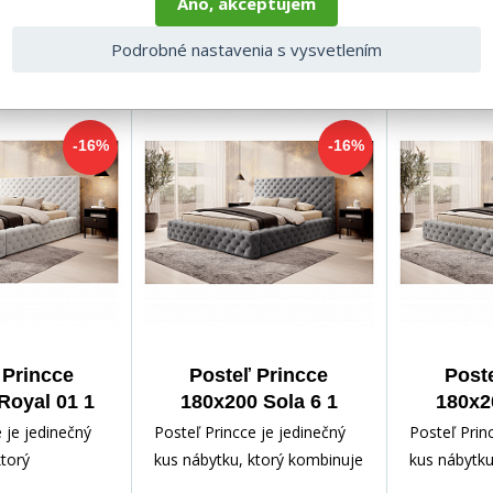
Áno, akceptujem
Podrobné nastavenia s vysvetlením
e produkty
-16%
-16%
 Princce
Posteľ Princce
Post
Royal 01 1
180x200 Sola 6 1
180x2
 je jedinečný
Posteľ Princce je jedinečný
Posteľ Prin
ktorý
kus nábytku, ktorý kombinuje
kus nábytku
l, funkčnosť a
štýl, funkčnosť a pohodlie.
štýl, funkčn