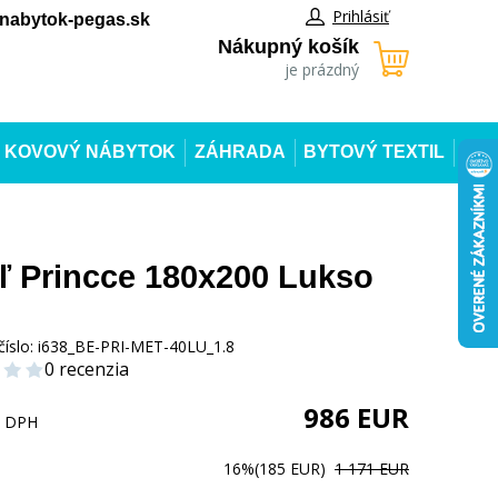
Prihlásiť
abytok-pegas.sk
Nákupný košík
je prázdný
KOVOVÝ NÁBYTOK
ZÁHRADA
BYTOVÝ TEXTIL
ľ Princce 180x200 Lukso
číslo:
i638_BE-PRI-MET-40LU_1.8
0 recenzia
986
EUR
s DPH
16%
(185 EUR)
1 171 EUR