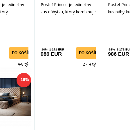
 je jedinečný
Posteľ Princce je jedinečný
Posteľ Prin
ktorý
kus nábytku, ktorý kombinuje
kus nábytku
l, funkčnosť a
štýl, funkčnosť a pohodlie.
štýl, funkčn
kytujúca vyn
Poskytujúca vyn
Poskytujúc
-16%
1 171 EUR
-16%
1 171 EU
DO KOŠÍKA
DO KOŠÍKA
986 EUR
986 EUR
4-8 týdnů
2 - 4 týdny
-16%