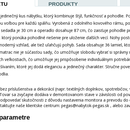
KTU
PRODUKTY
 jedinečný kus nábytku, ktorý kombinuje štýl, funkčnosť a pohodlie. 
nou voľbou pre každú spálňu. Vyrobená z odolného kovového rámu, post
a sedadla je 30 cm a operadlo dosahuje 87 cm, čo zaisťuje pohodlie pri
, ktorý ponúka pohodlné riešenie pre uloženie ďalších vecí. Nohy post
oderný vzhľad, ale tiež uľahčujú pohyb. Sada obsahuje 36 lamiel, kto
atrac nie je súčasťou sady, čo umožňuje slobodu vybrať si správny m
nych veľkostiach, čo umožňuje jej prispôsobenie individuálnym potre
ívaním, ktoré jej dodá eleganciu a jedinečný charakter. Stručne pove
dlia.
ez príslušenstva a dekorácií (napr. textilných doplnkov, spotrebičov,
 Tovar sa zvyčajne dodáva v demontovanom stave v závislosti od pova
odpovedať skutočnosti z dôvodu nastavenia monitora a prevodu do el
taktujte naše klientske centrum: pegas@nabytok-pegas.sk , alebo zavo
 parametre