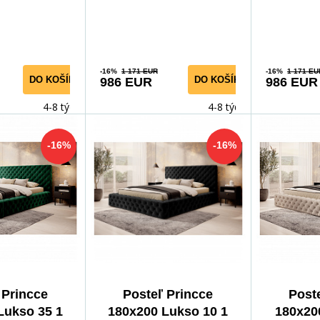
kytujúca vyn
Poskytujúca vyn
Poskytujúc
-16%
1 171 EUR
-16%
1 171 EU
DO KOŠÍKA
DO KOŠÍKA
986 EUR
986 EUR
4-8 týdnů
4-8 týdnů
-16%
-16%
 Princce
Posteľ Princce
Post
Lukso 35 1
180x200 Lukso 10 1
180x20