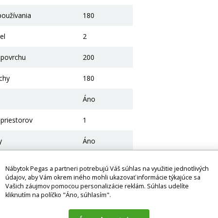
 používania
180
el
2
 povrchu
200
ochy
180
Áno
priestorov
1
y
Áno
Moderné
Nábytok Pegas a partneri potrebujú Váš súhlas na využitie jednotlivých
údajov, aby Vám okrem iného mohli ukazovať informácie týkajúce sa
250
Vašich záujmov pomocou personalizácie reklám. Súhlas udelíte
kliknutím na políčko "Áno, súhlasím".
221