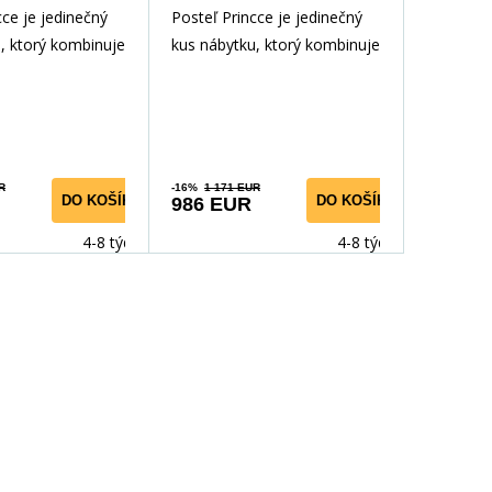
cce je jedinečný
Posteľ Princce je jedinečný
, ktorý kombinuje
kus nábytku, ktorý kombinuje
osť a pohodlie.
štýl, funkčnosť a pohodlie.
a vyn
Poskytujúca vyn
R
-16%
1 171 EUR
DO KOŠÍKA
DO KOŠÍKA
986 EUR
4-8 týdnů
4-8 týdnů