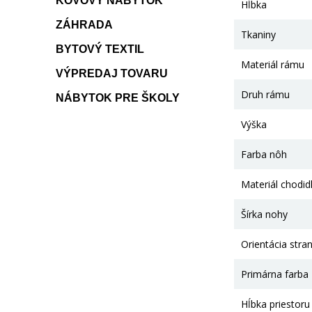
KOVOVÝ NÁBYTOK
Hĺbka
ZÁHRADA
Tkaniny
BYTOVÝ TEXTIL
Materiál rámu
VÝPREDAJ TOVARU
Druh rámu
NÁBYTOK PRE ŠKOLY
Výška
Farba nôh
Materiál chodid
Šírka nohy
Orientácia stra
Primárna farba
Hĺbka priestoru