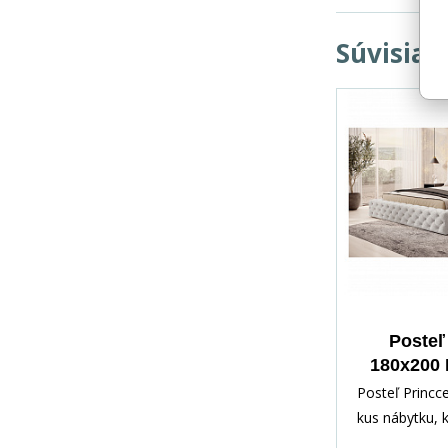
Súvisiac
Posteľ
180x200 
Posteľ Princce
kus nábytku, 
kombinuje štý