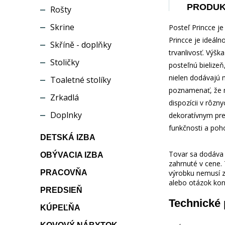
PRODU
Rošty
Skrine
Posteľ Princce je
Princce je ideál
Skříně - doplňky
trvanlivosť. Výšk
Stoličky
posteľnú bielizeň
nielen dodávajú m
Toaletné stolíky
poznamenať, že m
Zrkadlá
dispozícii v rôz
Doplnky
dekoratívnym preš
funkčnosti a poho
DETSKÁ IZBA
Tovar sa dodáva b
OBÝVACIA IZBA
zahrnuté v cene.
PRACOVŇA
výrobku nemusí z
alebo otázok kon
PREDSIEŇ
Technické
KÚPEĽŇA