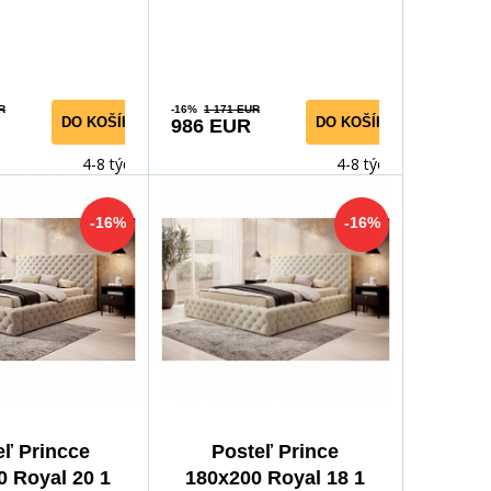
a vyn
Poskytujúca vyn
R
-16%
1 171 EUR
DO KOŠÍKA
DO KOŠÍKA
986 EUR
4-8 týdnů
4-8 týdnů
-16%
-16%
eľ Princce
Posteľ Prince
0 Royal 20 1
180x200 Royal 18 1