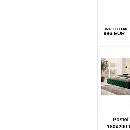
pohodlie. Pos
-16%
1 171 EUR
986 EUR
Posteľ
180x200 