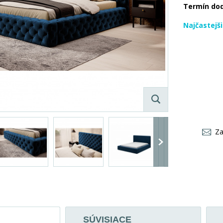
Termín do
Najčastejš
Za
SÚVISIACE