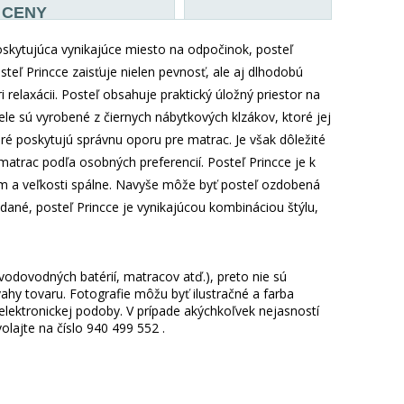
CENY
Poskytujúca vynikajúce miesto na odpočinok, posteľ
eľ Princce zaisťuje nielen pevnosť, ale aj dlhodobú
 relaxácii. Posteľ obsahuje praktický úložný priestor na
ele sú vyrobené z čiernych nábytkových klzákov, ktoré jej
ré poskytujú správnu oporu pre matrac. Je však dôležité
atrac podľa osobných preferencií. Posteľ Princce je k
bám a veľkosti spálne. Navyše môže byť posteľ ozdobená
dané, posteľ Princce je vynikajúcou kombináciou štýlu,
 vodovodných batérií, matracov atď.), preto nie sú
hy tovaru. Fotografie môžu byť ilustračné a farba
ektronickej podoby. V prípade akýchkoľvek nejasností
lajte na číslo 940 499 552 .