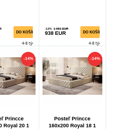
a vyn
Poskytujúca vyn
R
-14%
1 091 EUR
DO KOŠÍKA
DO KOŠÍKA
938 EUR
4-8 týdnů
4-8 týdnů
-14%
-14%
eľ Princce
Posteľ Princce
0 Royal 20 1
160x200 Royal 18 1