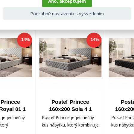
Áno, akceptujem
Podrobné nastavenia s vysvetlením
e produkty
-14%
-14%
 Princce
Posteľ Princce
Post
Royal 01 1
160x200 Sola 4 1
160x200
 je jedinečný
Posteľ Princce je jedinečný
Posteľ Prin
ktorý
kus nábytku, ktorý kombinuje
kus nábytku
l, funkčnosť a
štýl, funkčnosť a pohodlie.
štýl, funkčn