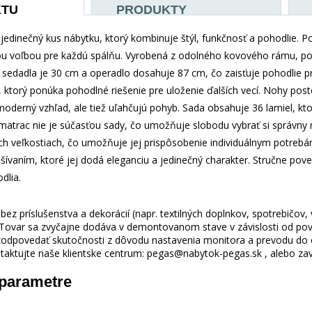
KTU
PRODUKTY
 jedinečný kus nábytku, ktorý kombinuje štýl, funkčnosť a pohodlie. 
nou voľbou pre každú spálňu. Vyrobená z odolného kovového rámu, post
a sedadla je 30 cm a operadlo dosahuje 87 cm, čo zaisťuje pohodlie pri
, ktorý ponúka pohodlné riešenie pre uloženie ďalších vecí. Nohy post
oderný vzhľad, ale tiež uľahčujú pohyb. Sada obsahuje 36 lamiel, kto
atrac nie je súčasťou sady, čo umožňuje slobodu vybrať si správny m
nych veľkostiach, čo umožňuje jej prispôsobenie individuálnym potre
ívaním, ktoré jej dodá eleganciu a jedinečný charakter. Stručne pove
dlia.
ez príslušenstva a dekorácií (napr. textilných doplnkov, spotrebičov,
 Tovar sa zvyčajne dodáva v demontovanom stave v závislosti od pova
odpovedať skutočnosti z dôvodu nastavenia monitora a prevodu do el
taktujte naše klientske centrum: pegas@nabytok-pegas.sk , alebo zavo
 parametre