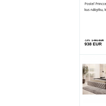
Posteľ Princce
kus nábytku, 
kombinuje štý
pohodlie. Pos
-14%
1 091 EUR
938 EUR