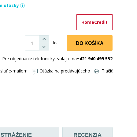
ie otázky
HomeCredit
ks
DO KOŠÍKA
Pre objednanie telefonicky, volajte na
+421 940 499 552
slať e-mailom
Otázka na predávajúceho
Tlačiť
STRÁŽENIE
RECENZIA