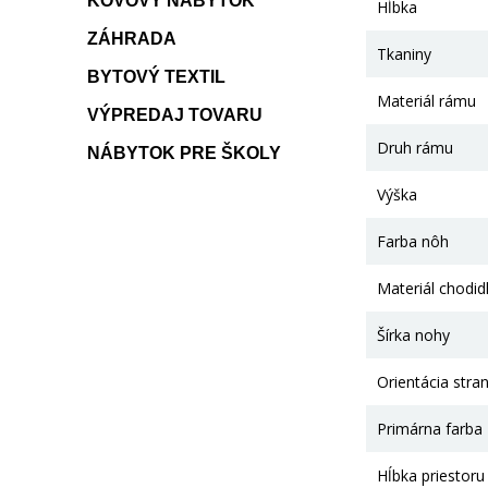
KOVOVÝ NÁBYTOK
Hĺbka
ZÁHRADA
Tkaniny
BYTOVÝ TEXTIL
Materiál rámu
VÝPREDAJ TOVARU
Druh rámu
NÁBYTOK PRE ŠKOLY
Výška
Farba nôh
Materiál chodid
Šírka nohy
Orientácia stra
Primárna farba
Hĺbka priestoru