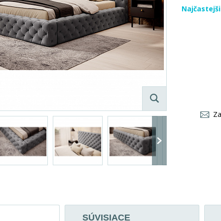
Najčastejš
Za
SÚVISIACE