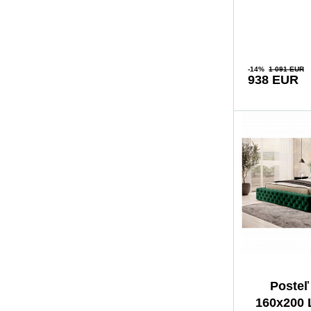
pohodlie. Pos
-14%
1 091 EUR
938 EUR
Posteľ
160x200 