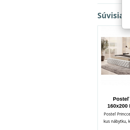
Súvisiac
Posteľ
160x200 
Posteľ Princce
kus nábytku, 
kombinuje štý