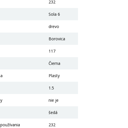
232
Sola 6
drevo
Borovica
117
Čierna
la
Plasty
1.5
ny
nie je
šedá
 používania
232