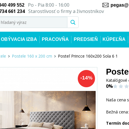
Po - Pia 8:00 - 16:00
940 499 552
pegas@n
734 661 234
Starostlivosť o firmy a živnostníkov
OBÝVACIA IZBA
PRACOVŇA
PREDSIEŇ
KÚPEĽŇA
ele
Postele 160 x 200 cm
Posteľ Princce 160x200 Sola 6 1
Poste
-
14
%
Katalógové 
0%
Naša cena 
Bežná cena:
Termín do