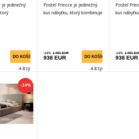
 je jedinečný
Posteľ Princce je jedinečný
Posteľ Prin
ktorý
kus nábytku, ktorý kombinuje
kus nábytku
l, funkčnosť a
štýl, funkčnosť a pohodlie.
štýl, funkčn
kytujúca vyn
Poskytujúca vyn
Poskytujúc
-14%
1 091 EUR
-14%
1 091 EU
DO KOŠÍKA
DO KOŠÍKA
938 EUR
938 EUR
4-8 týdnů
4-8 týdnů
-14%