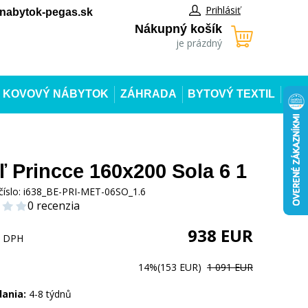
Prihlásiť
abytok-pegas.sk
Nákupný košík
je prázdný
KOVOVÝ NÁBYTOK
ZÁHRADA
BYTOVÝ TEXTIL
ľ Princce 160x200 Sola 6 1
číslo:
i638_BE-PRI-MET-06SO_1.6
0 recenzia
938
EUR
s DPH
14%
(153 EUR)
1 091 EUR
dania:
4-8 týdnů