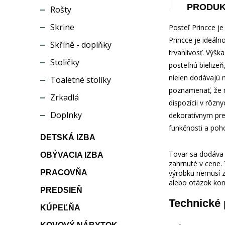
PRODU
Rošty
Skrine
Posteľ Princce je
Princce je ideál
Skříně - doplňky
trvanlivosť. Výšk
Stoličky
posteľnú bielizeň
nielen dodávajú m
Toaletné stolíky
poznamenať, že m
Zrkadlá
dispozícii v rôz
Doplnky
dekoratívnym preš
funkčnosti a poho
DETSKÁ IZBA
Tovar sa dodáva b
OBÝVACIA IZBA
zahrnuté v cene.
PRACOVŇA
výrobku nemusí z
alebo otázok kon
PREDSIEŇ
Technické
KÚPEĽŇA