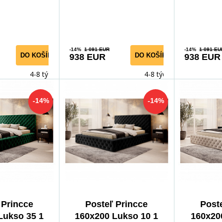
kytujúca vyn
Poskytujúca vyn
Poskytujúc
-14%
1 091 EUR
-14%
1 091 EU
DO KOŠÍKA
DO KOŠÍKA
938 EUR
938 EUR
4-8 týdnů
4-8 týdnů
-14%
-14%
 Princce
Posteľ Princce
Post
Lukso 35 1
160x200 Lukso 10 1
160x20