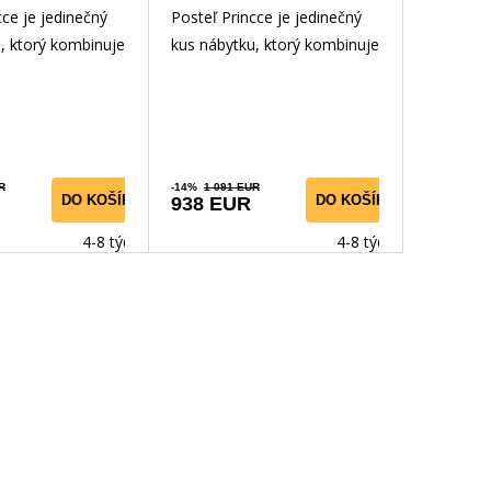
cce je jedinečný
Posteľ Princce je jedinečný
, ktorý kombinuje
kus nábytku, ktorý kombinuje
osť a pohodlie.
štýl, funkčnosť a pohodlie.
a vyn
Poskytujúca vyn
R
-14%
1 091 EUR
DO KOŠÍKA
DO KOŠÍKA
938 EUR
4-8 týdnů
4-8 týdnů