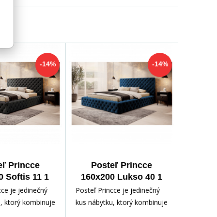
-14%
-14%
eľ Princce
Posteľ Princce
 Softis 11 1
160x200 Lukso 40 1
cce je jedinečný
Posteľ Princce je jedinečný
, ktorý kombinuje
kus nábytku, ktorý kombinuje
osť a pohodlie.
štýl, funkčnosť a pohodlie.