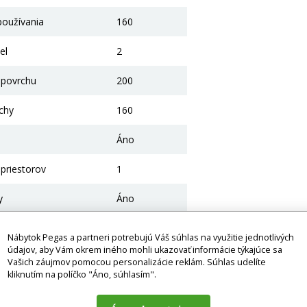
 používania
160
el
2
 povrchu
200
ochy
160
Áno
priestorov
1
y
Áno
Moderné
Nábytok Pegas a partneri potrebujú Váš súhlas na využitie jednotlivých
údajov, aby Vám okrem iného mohli ukazovať informácie týkajúce sa
250
Vašich záujmov pomocou personalizácie reklám. Súhlas udelíte
kliknutím na políčko "Áno, súhlasím".
201