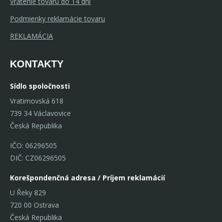
Vrátenie tovaru do 14 dní
Podmienky reklamácie tovaru
REKLAMÁCIA
KONTAKTY
Sídlo spoločnosti
Vratimovská 618
739 34 Václavovice
Česká Republika
IČO: 06296505
DIČ: CZ06296505
Korešpondenčná adresa / Príjem reklamácií
U Řeky 829
720 00 Ostrava
Česká Republika