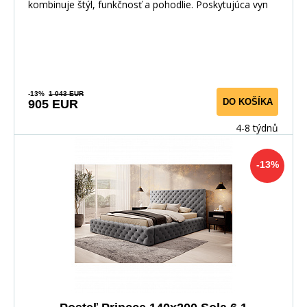
kombinuje štýl, funkčnosť a pohodlie. Poskytujúca vyn
-13%
1 043 EUR
DO KOŠÍKA
905 EUR
4-8 týdnů
-13%