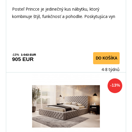
Posteľ Princce je jedinečný kus nábytku, ktorý
kombinuje štýl, funkčnosť a pohodlie. Poskytujúca vyn
-13%
1 043 EUR
DO KOŠÍKA
905 EUR
4-8 týdnů
-13%