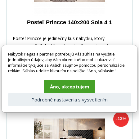
Posteľ Princce 140x200 Sola 4 1
Posteľ Princce je jedinečný kus nábytku, ktorý
kombinuje štýl, funkčnosť a pohodlie. Poskytujúca vyn
Nábytok Pegas a partneri potrebujú Váš súhlas na využitie
jednotlivých údajov, aby Vám okrem iného mohli ukazovať
informácie týkajúce sa Vašich záujmov pomocou personalizácie
reklám. Súhlas udelíte kliknutím na políčko "Áno, súhlasím".
Áno, akceptujem
-13%
1 043 EUR
DO KOŠÍKA
905 EUR
Podrobné nastavenia s vysvetlením
4-8 týdnů
-13%