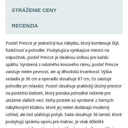
STRÁŽENIE CENY
RECENZIA
Posteľ Princce je jedinečný kus nábytku, ktorý kombinuje štýl,
funkčnosť a pohodlie. Poskytujúca vynikajúce miesto na
odpočinok, posteľ Princce je ideálnou voľbou pre každú
spálňu. Vyrobená z odolného kovového rámu, posteľ Princce
zaisťuje nielen pevnosť, ale aj dlhodobú trvanlivosť. Výška
sedadla je 30 cm a operadlo dosahuje 87 cm, čo zaisťuje
pohodlie pri relaxácii. Posteľ obsahuje praktický úložný priestor
na posteľnú bielizeň, ktorý ponúka pohodlné riešenie pre
uloženie ďalších vecí. Nohy postele sú vyrobené z čiernych
nábytkových klzákov, ktoré jej nielen dodávajú moderný
vzhľad, ale tiež uľahčujú pohyb. Sada obsahuje 36 lamiel, ktoré
poskytujú správnu oporu pre matrac. Je však dôležité