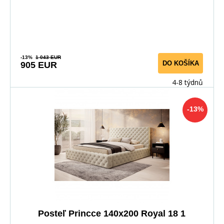
-13%
1 043 EUR
DO KOŠÍKA
905 EUR
4-8 týdnů
-13%
Posteľ Princce 140x200 Royal 18 1