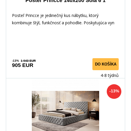
Posteľ Princce 140x200 Sola 6 1
Posteľ Princce je jedinečný kus nábytku, ktorý
kombinuje štýl, funkčnosť a pohodlie. Poskytujúca vyn
-13%
1 043 EUR
DO KOŠÍKA
905 EUR
4-8 týdnů
-13%