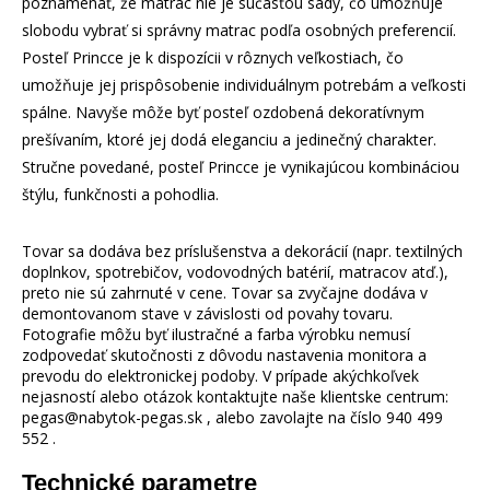
poznamenať, že matrac nie je súčasťou sady, čo umožňuje
slobodu vybrať si správny matrac podľa osobných preferencií.
Posteľ Princce je k dispozícii v rôznych veľkostiach, čo
umožňuje jej prispôsobenie individuálnym potrebám a veľkosti
spálne. Navyše môže byť posteľ ozdobená dekoratívnym
prešívaním, ktoré jej dodá eleganciu a jedinečný charakter.
Stručne povedané, posteľ Princce je vynikajúcou kombináciou
štýlu, funkčnosti a pohodlia.
Tovar sa dodáva bez príslušenstva a dekorácií (napr. textilných
doplnkov, spotrebičov, vodovodných batérií, matracov atď.),
preto nie sú zahrnuté v cene. Tovar sa zvyčajne dodáva v
demontovanom stave v závislosti od povahy tovaru.
Fotografie môžu byť ilustračné a farba výrobku nemusí
zodpovedať skutočnosti z dôvodu nastavenia monitora a
prevodu do elektronickej podoby. V prípade akýchkoľvek
nejasností alebo otázok kontaktujte naše klientske centrum:
pegas@nabytok-pegas.sk , alebo zavolajte na číslo 940 499
552 .
Technické parametre