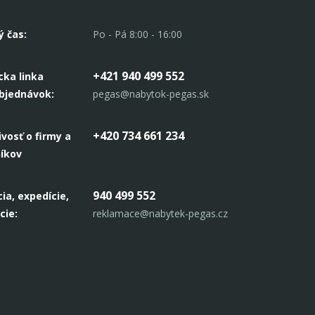
ý čas:
Po - Pá 8:00 - 16:00
+421 940 499 552
cka linka
objednávok:
pegas@nabytok-pegas.sk
+420 734 661 234
ivosť o firmy a
níkov
940 499 552
ia, expedície,
cie:
reklamace@nabytek-pegas.cz