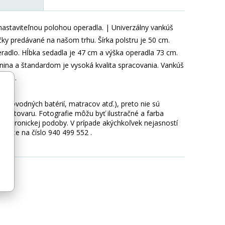
astaviteľnou polohou operadla. | Univerzálny vankúš
ky predávané na našom trhu. Šírka polstru je 50 cm.
eradlo. Hĺbka sedadla je 47 cm a výška operadla 73 cm.
nina a štandardom je vysoká kvalita spracovania. Vankúš
vania.
 vodovodných batérií, matracov atď.), preto nie sú
hy tovaru. Fotografie môžu byť ilustračné a farba
ektronickej podoby. V prípade akýchkoľvek nejasností
lajte na číslo 940 499 552 .