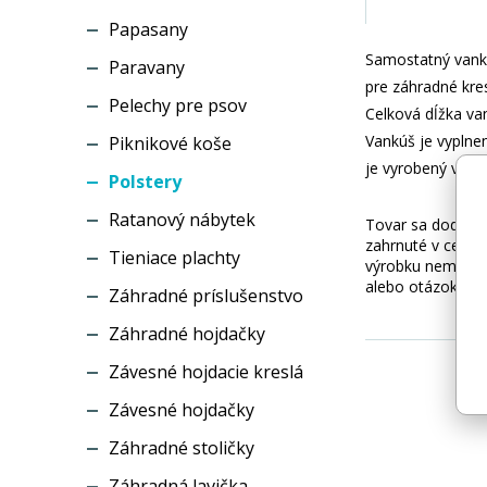
Papasany
Samostatný vankú
Paravany
pre záhradné kre
Pelechy pre psov
Celková dĺžka va
Vankúš je vyplne
Piknikové koše
je vyrobený v Čes
Polstery
Ratanový nábytek
Tovar sa dodáva b
zahrnuté v cene.
Tieniace plachty
výrobku nemusí z
alebo otázok kon
Záhradné príslušenstvo
Záhradné hojdačky
Závesné hojdacie kreslá
Závesné hojdačky
Záhradné stoličky
Záhradná lavička