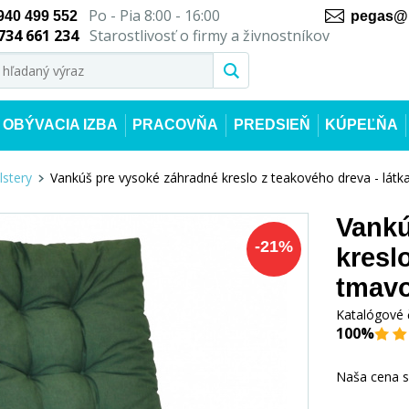
Po - Pia 8:00 - 16:00
940 499 552
pegas@n
734 661 234
Starostlivosť o firmy a živnostníkov
OBÝVACIA IZBA
PRACOVŇA
PREDSIEŇ
KÚPEĽŇA
lstery
Vankúš pre vysoké záhradné kreslo z teakového dreva - lát
Vankú
-
21
%
kresl
tmavo
Katalógové 
100%
Naša cena 