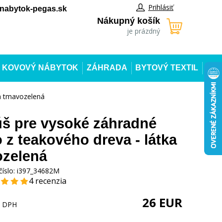
Prihlásiť
abytok-pegas.sk
Nákupný košík
je prázdný
KOVOVÝ NÁBYTOK
ZÁHRADA
BYTOVÝ TEXTIL
ka tmavozelená
š pre vysoké záhradné
o z teakového dreva - látka
zelená
číslo:
i397_34682M
4 recenzia
26
EUR
s DPH