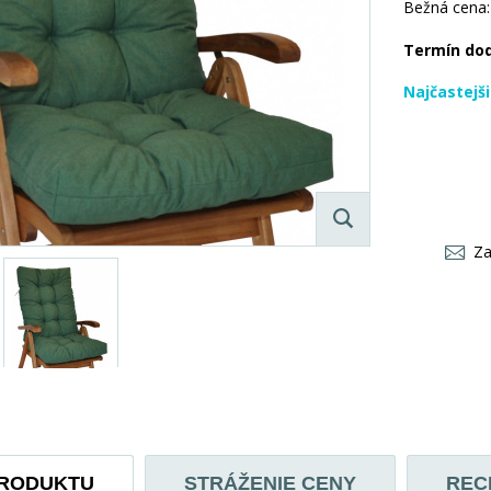
Bežná cena:
Termín do
Najčastejš
Za
PRODUKTU
STRÁŽENIE CENY
REC