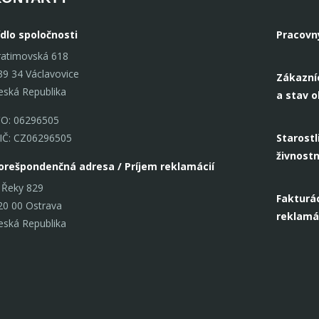
ídlo spoločnosti
Pracovn
ratimovská 618
39 34 Václavovice
Zákazní
eská Republika
a stav 
ČO: 06296505
IČ: CZ06296505
Starostl
živnost
orešpondenčná adresa / Príjem reklamácií
 Řeky 829
Fakturác
20 00 Ostrava
reklamá
eská Republika