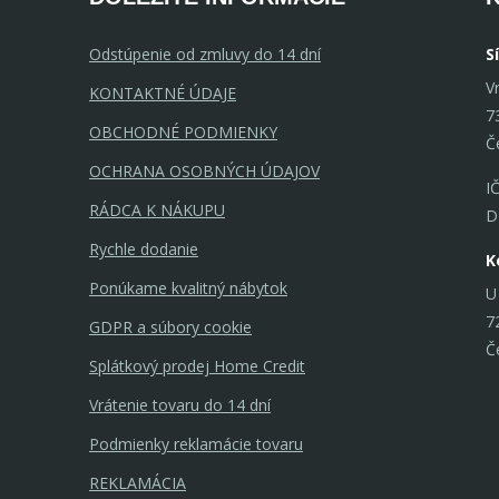
Odstúpenie od zmluvy do 14 dní
S
V
KONTAKTNÉ ÚDAJE
7
OBCHODNÉ PODMIENKY
Č
OCHRANA OSOBNÝCH ÚDAJOV
I
RÁDCA K NÁKUPU
D
Rychle dodanie
K
Ponúkame kvalitný nábytok
U
7
GDPR a súbory cookie
Č
Splátkový prodej Home Credit
Vrátenie tovaru do 14 dní
Podmienky reklamácie tovaru
REKLAMÁCIA