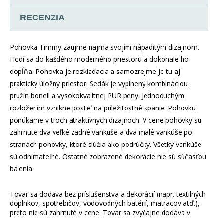
RECENZIA
Pohovka Timmy zaujme najmä svojím nápaditým dizajnom.
Hodí sa do každého moderného priestoru a dokonale ho
dopĺňa. Pohovka je rozkladacia a samozrejme je tu aj
praktický úložný priestor. Sedák je vyplnený kombináciou
pružín bonell a vysokokvalitnej PUR peny. Jednoduchým
rozložením vznikne posteľ na príležitostné spanie. Pohovku
ponúkame v troch atraktívnych dizajnoch. V cene pohovky sú
zahrnuté dva veľké zadné vankúše a dva malé vankúše po
stranách pohovky, ktoré slúžia ako podrúčky. Všetky vankúše
sú odnímateľné. Ostatné zobrazené dekorácie nie sú súčasťou
balenia.
Tovar sa dodáva bez príslušenstva a dekorácií (napr. textilných
doplnkov, spotrebičov, vodovodných batérií, matracov atď.),
preto nie sú zahrnuté v cene. Tovar sa zvyčajne dodáva v