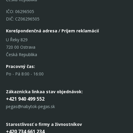
IČO: 06296505
DIČ: CZ06296505
Korešpondenčná adresa / Príjem reklamácií
U Řeky 829
720 00 Ostrava
Česká Republika
Pracovný čas:
Po - Pá 8:00 - 16:00
Zákaznícka linka
a stav objednávok:
+421 940 499 552
pegas@nabytok-pegas.sk
Starostlivosť o firmy a živnostníkov
+420 734 661 234