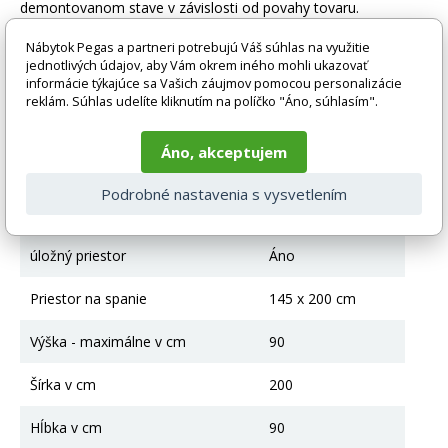
demontovanom stave v závislosti od povahy tovaru.
Fotografie môžu byť ilustračné a farba výrobku nemusí
zodpovedať skutočnosti z dôvodu nastavenia monitora a
Nábytok Pegas a partneri potrebujú Váš súhlas na využitie
prevodu do elektronickej podoby. V prípade akýchkoľvek
jednotlivých údajov, aby Vám okrem iného mohli ukazovať
nejasností alebo otázok kontaktujte naše klientske centrum:
informácie týkajúce sa Vašich záujmov pomocou personalizácie
reklám. Súhlas udelíte kliknutím na políčko "Áno, súhlasím".
pegas@nabytok-pegas.sk , alebo zavolajte na číslo 940 499
552 .
Áno, akceptujem
Technické parametre
Podrobné nastavenia s vysvetlením
Rozkladanie
Áno
úložný priestor
Áno
Priestor na spanie
145 x 200 cm
Výška - maximálne v cm
90
Šírka v cm
200
Hĺbka v cm
90