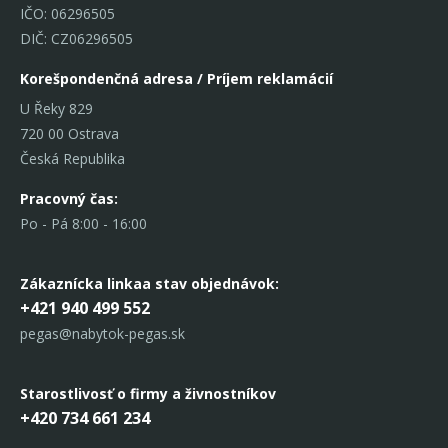
IČO: 06296505
DIČ: CZ06296505
Korešpondenčná adresa / Príjem reklamácií
U Řeky 829
720 00 Ostrava
Česká Republika
Pracovný čas:
Po - Pá 8:00 - 16:00
Zákaznícka linka
a stav objednávok:
+421 940 499 552
pegas@nabytok-pegas.sk
Starostlivosť o firmy a živnostníkov
+420 734 661 234