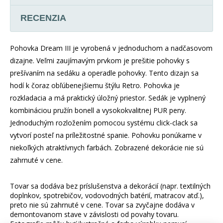
RECENZIA
Pohovka Dream III je vyrobená v jednoduchom a nadčasovom
dizajne. Veľmi zaujímavým prvkom je prešitie pohovky s
prešívaním na sedáku a operadle pohovky. Tento dizajn sa
hodí k čoraz obľúbenejšiemu štýlu Retro. Pohovka je
rozkladacia a má praktický úložný priestor. Sedák je vyplnený
kombináciou pružín bonell a vysokokvalitnej PUR peny.
Jednoduchým rozložením pomocou systému click-clack sa
vytvorí posteľ na príležitostné spanie. Pohovku ponúkame v
niekoľkých atraktívnych farbách. Zobrazené dekorácie nie sú
zahrnuté v cene.
Tovar sa dodáva bez príslušenstva a dekorácií (napr. textilných
doplnkov, spotrebičov, vodovodných batérií, matracov atď.),
preto nie sú zahrnuté v cene. Tovar sa zvyčajne dodáva v
demontovanom stave v závislosti od povahy tovaru.