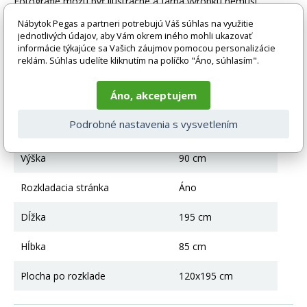
Fotografie môžu byť ilustračné a farba výrobku nemusí
zodpovedať skutočnosti z dôvodu nastavenia monitora a
Nábytok Pegas a partneri potrebujú Váš súhlas na využitie
prevodu do elektronickej podoby. V prípade akýchkoľvek
jednotlivých údajov, aby Vám okrem iného mohli ukazovať
nejasností alebo otázok kontaktujte naše klientske centrum:
informácie týkajúce sa Vašich záujmov pomocou personalizácie
pegas@nabytok-pegas.sk , alebo zavolajte na číslo 940 499
reklám. Súhlas udelíte kliknutím na políčko "Áno, súhlasím".
552 .
Technické parametre
Áno, akceptujem
Podrobné nastavenia s vysvetlením
úložný priestor
Áno
Výška
90 cm
Rozkladacia stránka
Áno
Dĺžka
195 cm
Hĺbka
85 cm
Plocha po rozklade
120x195 cm