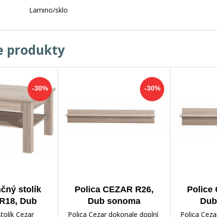
Lamino/sklo
e produkty
-30%
-30%
čný stolík
Polica CEZAR R26,
Police
R18, Dub
Dub sonoma
Dub
noma
tolík Cezar
Polica Cezar dokonale doplní
Polica Ceza