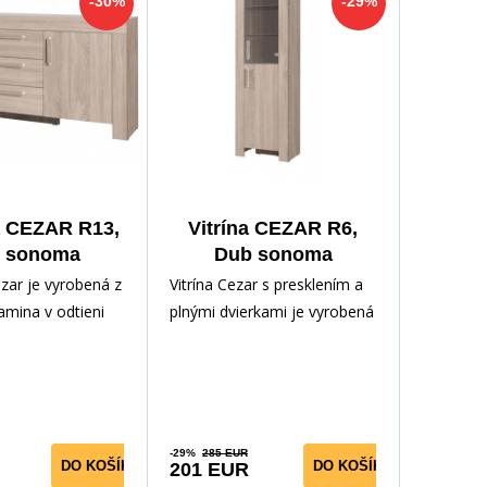
-30%
-29%
 CEZAR R13,
Vitrína CEZAR R6,
 sonoma
Dub sonoma
ar je vyrobená z
Vitrína Cezar s presklením a
lamina v odtieni
plnými dvierkami je vyrobená
omoda má 3
z kvalitného lamina v
vierka. Vďaka
obľúbenom odtieni so
-29%
285 EUR
DO KOŠÍKA
DO KOŠÍKA
201 EUR