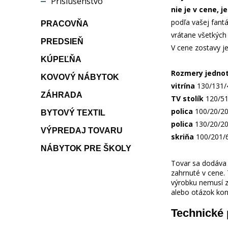
Príslušenstvo
nie je v cene, j
podľa vašej fant
PRACOVŇA
vrátane všetkých
PREDSIEŇ
V cene zostavy je 
KÚPEĽŇA
Rozmery jednot
KOVOVÝ NÁBYTOK
vitrína
130/131/4
ZÁHRADA
TV stolík
120/51/
polica
100/20/20 
BYTOVÝ TEXTIL
polica
130/20/20 
VÝPREDAJ TOVARU
skriňa
100/201/61
NÁBYTOK PRE ŠKOLY
Tovar sa dodáva b
zahrnuté v cene.
výrobku nemusí z
alebo otázok kon
Technické