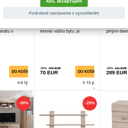
Áno, akceptujem
da CEZAR
Police CEZAR R27,
Vitrín
Podrobné nastavenia s vysvetlením
b sonoma
Dub sonoma
Dub
r je vyrobený z
Polica Cezar dokonale doplní
Vitrína Cez
minátu v
interiér vášho bytu. Je
plnými dvie
tieni sonoma.
vyrobená z kvalitného
z kvalitnéh
veľkosti
laminátu v obľúbenom odti
obľúbenom 
-30%
100 EUR
-30%
411 EUR
DO KOŠÍKA
DO KOŠÍKA
70 EUR
289 EUR
4-6 týdnů
5-10 prac.
dnů
-30%
-29%