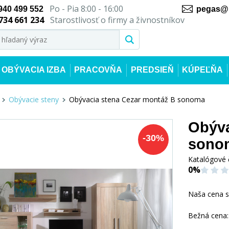
Po - Pia 8:00 - 16:00
940 499 552
pegas@n
734 661 234
Starostlivosť o firmy a živnostníkov
OBÝVACIA IZBA
PRACOVŇA
PREDSIEŇ
KÚPEĽŇA
Obývacie steny
Obývacia stena Cezar montáž B sonoma
Obýva
-
30
%
sono
Katalógové 
0%
Naša cena 
Bežná cena: