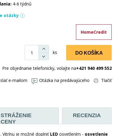
dania:
4-6 týdnů
ie otázky
HomeCredit
ks
DO KOŠÍKA
Pre objednanie telefonicky, volajte na
+421 940 499 552
slať e-mailom
Otázka na predávajúceho
Tlačiť
STRÁŽENIE
RECENZIA
CENY
 Vitrínu je možné doplniť
LED
osvetlením -
osvetlenie