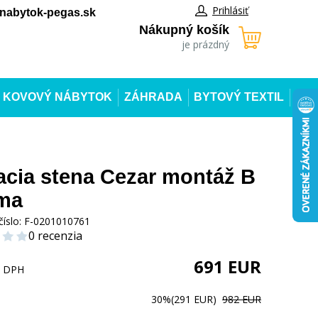
Prihlásiť
abytok-pegas.sk
Nákupný košík
je prázdný
KOVOVÝ NÁBYTOK
ZÁHRADA
BYTOVÝ TEXTIL
cia stena Cezar montáž B
ma
číslo:
F-0201010761
0 recenzia
691
EUR
s DPH
30%
(291 EUR)
982 EUR