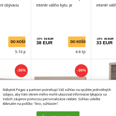
ní obývaciu
interiér vášho bytu. Je
interiér váš
á polička pod
vyrobená z kvalitného
vyrobená z 
ako odkla
laminátu v obľúbenom odti
laminátu v
-30%
54 EUR
-28%
46 EUR
DO KOŠÍKA
DO KOŠÍKA
38 EUR
33 EUR
5-10 prac.
4-6 týdnů
dnů
-30%
-30%
Nábytok Pegas a partneri potrebujú Váš súhlas na využitie jednotlivých
údajov, aby Vám okrem iného mohli ukazovať informácie týkajúce sa
Vašich záujmov pomocou personalizácie reklám. Súhlas udelíte
kliknutím na políčko "Áno, súhlasím".