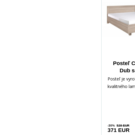
Posteľ C
Dub 
Posteľ je vyr
kvalitného la
farebnom pre
Súčasťou post
doska,
-30%
528 EUR
371 EUR