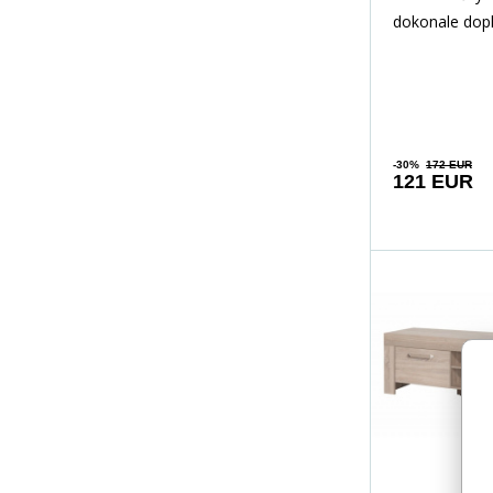
dokonale dopl
izbu. Praktick
stolom slúži 
-30%
172 EUR
121 EUR