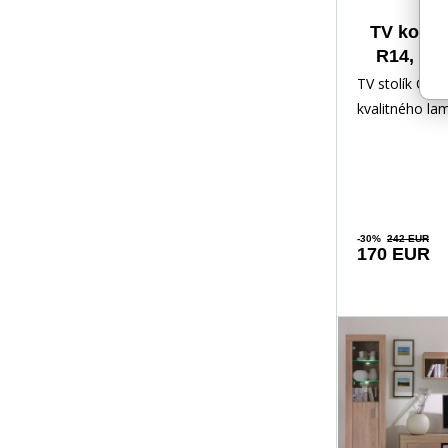
TV komo
R14, Du
TV stolík Ceza
kvalitného la
obľúbenom od
Vďaka svojej 
-30%
242 EUR
170 EUR