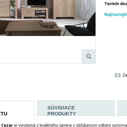
Termín do
Najčastejš
Za
SÚVISIACE
KTU
PRODUKTY
 Cezar
je vyrobená z kvalitného lamina v obľúbenom odtieni sonoma.