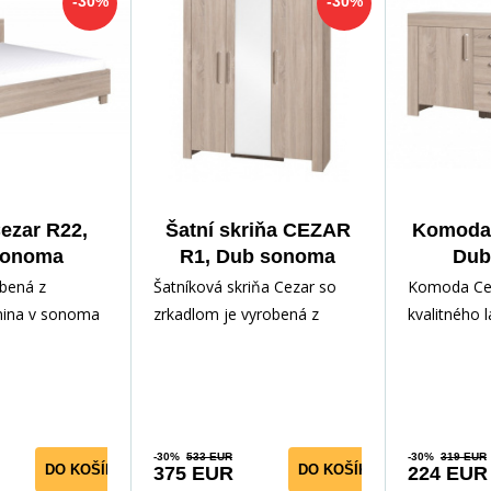
-30%
-30%
ezar R22,
Šatní skriňa CEZAR
Komoda
sonoma
R1, Dub sonoma
Dub
obená z
Šatníková skriňa Cezar so
Komoda Cez
mina v sonoma
zrkadlom je vyrobená z
kvalitného 
vedení.
kvalitného lamina v
sonoma. K
ele je pevná
obľúbenom odtieni sonoma.
zásuvky a d
Vďaka
-30%
533 EUR
-30%
319 EUR
DO KOŠÍKA
DO KOŠÍKA
375 EUR
224 EUR