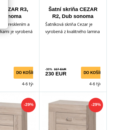
a CEZAR R3,
Šatní skriňa CEZAR
 sonoma
R2, Dub sonoma
ar s presklením a
Šatníková skriňa Cezar je
rkami je vyrobená
vyrobená z kvalitného lamina
o lamina v
v obľúbenom odtieni
odtieni so
sonoma. Vďaka svojmu vyba
-30%
327 EUR
DO KOŠÍKA
DO KOŠÍKA
230 EUR
4-6 týdnů
4-6 týdnů
-29%
-29%