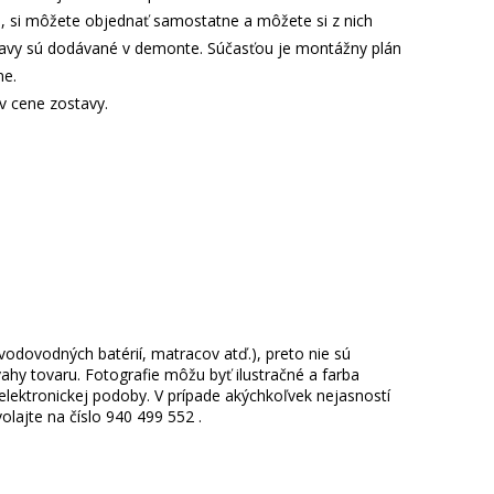
je, si môžete objednať samostatne a môžete si z nich
ostavy sú dodávané v demonte. Súčasťou je montážny plán
ne.
 v cene zostavy.
 vodovodných batérií, matracov atď.), preto nie sú
hy tovaru. Fotografie môžu byť ilustračné a farba
ektronickej podoby. V prípade akýchkoľvek nejasností
lajte na číslo 940 499 552 .