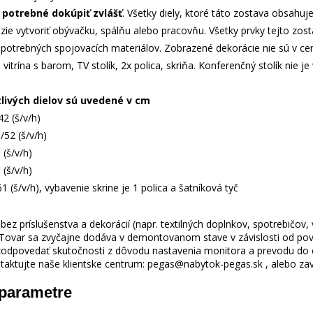
e potrebné dokúpiť zvlášť
. Všetky diely, ktoré táto zostava obsahu
ázie vytvoriť obývačku, spálňu alebo pracovňu. Všetky prvky tejto z
 potrebných spojovacích materiálov. Zobrazené dekorácie nie sú v ce
vitrína s barom, TV stolík, 2x polica, skriňa. Konferenčný stolík nie je
livých dielov sú uvedené v cm
2 (š/v/h)
52 (š/v/h)
(š/v/h)
(š/v/h)
 (š/v/h), vybavenie skrine je 1 polica a šatníková tyč
ez príslušenstva a dekorácií (napr. textilných doplnkov, spotrebičov,
 Tovar sa zvyčajne dodáva v demontovanom stave v závislosti od pova
odpovedať skutočnosti z dôvodu nastavenia monitora a prevodu do el
taktujte naše klientske centrum: pegas@nabytok-pegas.sk , alebo zavo
 parametre