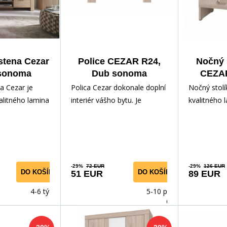
stena Cezar
Police CEZAR R24,
Nočný 
 sonoma
Dub sonoma
CEZAR
s
a Cezar je
Polica Cezar dokonale doplní
Nočný stolí
alitného lamina
interiér vášho bytu. Je
kvalitného 
odtieni
vyrobená z kvalitného
sonoma. St
ny je možné d
laminátu v odtieni sonoma
dostatok pr
-29%
72 EUR
-29%
126 EUR
DO KOŠÍKA
DO KOŠÍKA
51 EUR
89 EUR
4-6 týdnů
5-10 prac.
dnů