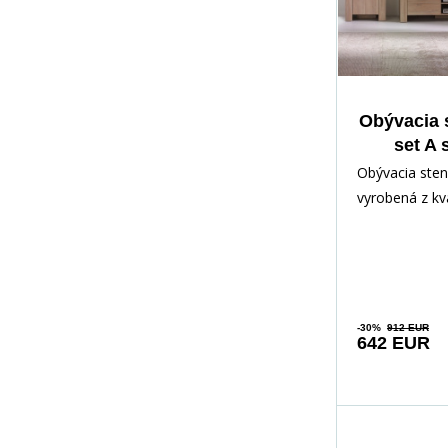
Obývacia 
set A
Obývacia sten
vyrobená z kv
v obľúbenom 
sonoma. Vitrí
-30%
912 EUR
642 EUR