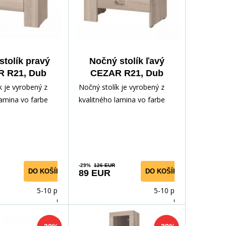
stolík pravý
Nočný stolík ľavý
 R21, Dub
CEZAR R21, Dub
onoma
sonoma
k je vyrobený z
Nočný stolík je vyrobený z
lamina vo farbe
kvalitného lamina vo farbe
ôl poskytuje
sonoma. Stôl poskytuje
iestoru na p
dostatok priestoru na p
-29%
126 EUR
DO KOŠÍKA
DO KOŠÍKA
89 EUR
5-10 prac.
5-10 prac.
dnů
dnů