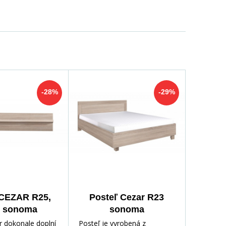
-28%
-29%
 CEZAR R25,
Posteľ Cezar R23
 sonoma
sonoma
r dokonale doplní
Posteľ je vyrobená z