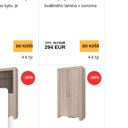
ho bytu. Je
kvalitného lamina v sonoma
kvalitného
farebnom prevedení.
 obľúbenom odti
Súčasťou postele je pevná
doska,
-29%
417 EUR
DO KOŠÍKA
DO KOŠÍKA
294 EUR
4-6 týdnů
4-6 týdnů
-30%
-30%