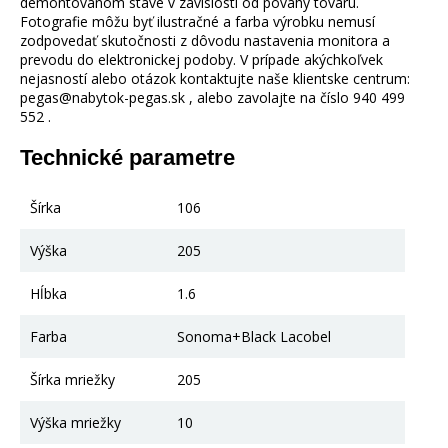
demontovanom stave v závislosti od povahy tovaru.
Fotografie môžu byť ilustračné a farba výrobku nemusí
zodpovedať skutočnosti z dôvodu nastavenia monitora a
prevodu do elektronickej podoby. V prípade akýchkoľvek
nejasností alebo otázok kontaktujte naše klientske centrum:
pegas@nabytok-pegas.sk , alebo zavolajte na číslo 940 499
552 .
Technické parametre
Šírka
106
Výška
205
Hĺbka
1.6
Farba
Sonoma+Black Lacobel
Šírka mriežky
205
Výška mriežky
10