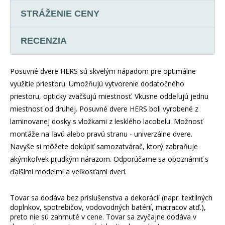
STRÁŽENIE CENY
RECENZIA
Posuvné dvere HERS sú skvelým nápadom pre optimálne
využitie priestoru. Umožňujú vytvorenie dodatočného
priestoru, opticky zväčšujú miestnosť. Vkusne oddeľujú jednu
miestnosť od druhej. Posuvné dvere HERS boli vyrobené z
laminovanej dosky s vložkami z lesklého lacobelu. Možnosť
montáže na ľavú alebo pravú stranu - univerzálne dvere.
Navyše si môžete dokúpiť samozatvárač, ktorý zabraňuje
akýmkoľvek prudkým nárazom. Odporúčame sa oboznámiť s
ďalšími modelmi a veľkosťami dverí.
Tovar sa dodáva bez príslušenstva a dekorácií (napr. textilných
doplnkov, spotrebičov, vodovodných batérií, matracov atď.),
preto nie sú zahrnuté v cene. Tovar sa zvyčajne dodáva v