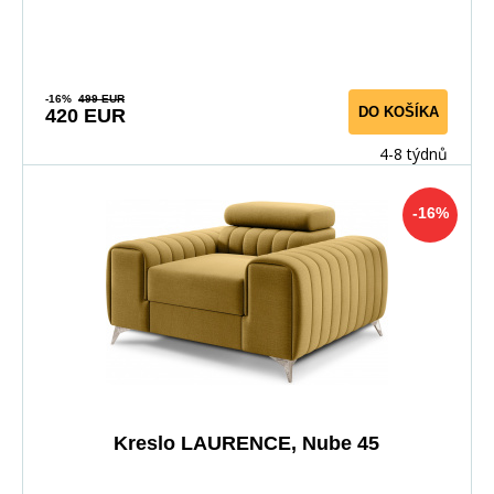
-16%
499 EUR
DO KOŠÍKA
420 EUR
4-8 týdnů
-16%
Kreslo LAURENCE, Nube 45