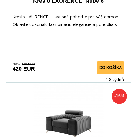
Kreslo LAURENCE, Nube 6
Kreslo LAURENCE - Luxusné pohodlie pre váš domov
Objavte dokonalú kombináciu elegancie a pohodlia s
-16%
499 EUR
DO KOŠÍKA
420 EUR
4-8 týdnů
-16%