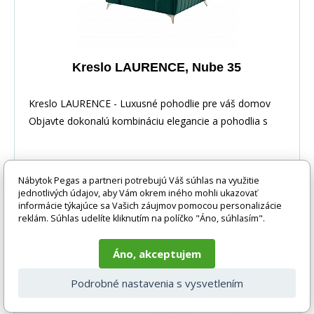
Kreslo LAURENCE, Nube 35
Kreslo LAURENCE - Luxusné pohodlie pre váš domov
Objavte dokonalú kombináciu elegancie a pohodlia s
Nábytok Pegas a partneri potrebujú Váš súhlas na využitie
jednotlivých údajov, aby Vám okrem iného mohli ukazovať
informácie týkajúce sa Vašich záujmov pomocou personalizácie
-16%
499 EUR
reklám. Súhlas udelíte kliknutím na políčko "Áno, súhlasím".
DO KOŠÍKA
420 EUR
4-8 týdnů
Áno, akceptujem
Podrobné nastavenia s vysvetlením
-16%