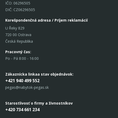
IČO: 06296505
DIČ: CZ06296505
Korešpondenčná adresa / Príjem reklamácií
U Řeky 829
720 00 Ostrava
Česká Republika
Pracovný čas:
Po - Pá 8:00 - 16:00
Zákaznícka linka
a stav objednávok:
+421 940 499 552
pegas@nabytok-pegas.sk
Starostlivosť o firmy a živnostníkov
+420 734 661 234