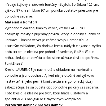
hľadajú štýlový a zároveň funkčný nábytok. So šírkou 125 cm,
výškou 87 cm a hĺbkou 97 cm ponúka dostatok priestoru pre
pohodlné sedenie.
Materiál a komfort
Vyrobené z kvalitnej tkaniny velvet, kreslo LAURENCE
poskytuje mäkký a príjemný povrch, ktorý je odolný a ľahko sa
udržiava. Tkanina velvet je známa svojou jemnosťou a
luxusným vzhľadom, čo dodáva kreslu nádych elegancie. Výška
sedu 44 cm je ideálna pre pohodlné sedenie, či už si čítate
knihu, sledujete televíziu alebo si len užívate chvíle odpočinku.
Funkčnosť
Kreslo LAURENCE je navrhnuté s ohľadom na maximálne
pohodlie a jednoduchosť. Aj keď nie je otočné ani výškovo
nastaviteľné, jeho pevná konštrukcia a ergonomický dizajn
zabezpečujú, že sa budete cítiť pohodlne po celý čas sedenia.
Toto kreslo je ideálne pre tých, ktorí hľadajú stabilný a
spoľahlivý kus nábytku bez zbytočných komplikácií.
Perfektný doplnok pre váš domov