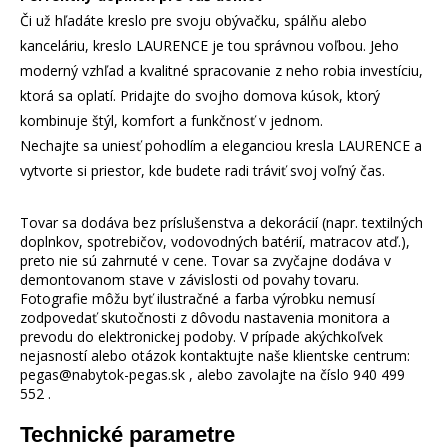
Či už hľadáte kreslo pre svoju obývačku, spálňu alebo
kanceláriu, kreslo LAURENCE je tou správnou voľbou. Jeho
moderný vzhľad a kvalitné spracovanie z neho robia investíciu,
ktorá sa oplatí. Pridajte do svojho domova kúsok, ktorý
kombinuje štýl, komfort a funkčnosť v jednom.
Nechajte sa uniesť pohodlím a eleganciou kresla LAURENCE a
vytvorte si priestor, kde budete radi tráviť svoj voľný čas.
Tovar sa dodáva bez príslušenstva a dekorácií (napr. textilných
doplnkov, spotrebičov, vodovodných batérií, matracov atď.),
preto nie sú zahrnuté v cene. Tovar sa zvyčajne dodáva v
demontovanom stave v závislosti od povahy tovaru.
Fotografie môžu byť ilustračné a farba výrobku nemusí
zodpovedať skutočnosti z dôvodu nastavenia monitora a
prevodu do elektronickej podoby. V prípade akýchkoľvek
nejasností alebo otázok kontaktujte naše klientske centrum:
pegas@nabytok-pegas.sk , alebo zavolajte na číslo 940 499
552 .
Technické parametre