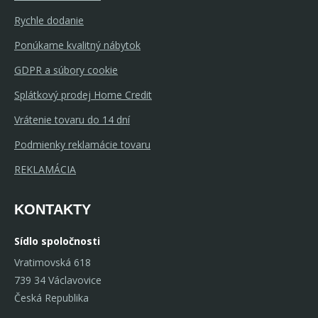
Rychle dodanie
Ponúkame kvalitný nábytok
GDPR a súbory cookie
Splátkový prodej Home Credit
Vrátenie tovaru do 14 dní
Podmienky reklamácie tovaru
REKLAMÁCIA
KONTAKTY
Sídlo spoločnosti
Vratimovská 618
739 34 Václavovice
Česká Republika