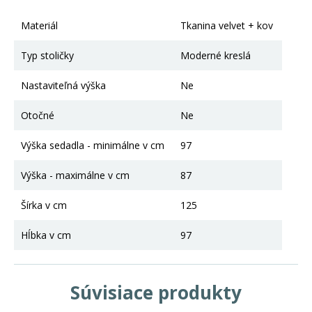
Materiál
Tkanina velvet + kov
Typ stoličky
Moderné kreslá
Nastaviteľná výška
Ne
Otočné
Ne
Výška sedadla - minimálne v cm
97
Výška - maximálne v cm
87
Šírka v cm
125
Hĺbka v cm
97
Súvisiace produkty