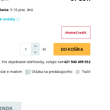
dania:
5-10 prac. dnů
ie otázky
HomeCredit
ks
DO KOŠÍKA
Pre objednanie telefonicky, volajte na
+421 940 499 552
slať e-mailom
Otázka na predávajúceho
Tlačiť
ENZIA