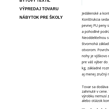
BYTOVÝ TEXTIL
VÝPREDAJ TOVARU
Jedálenské a kon
NÁBYTOK PRE ŠKOLY
Konštrukcia seda
pevnej PU peny s
a pohodlné podrú
Neoddeliteľnou sú
štvornohá základ
otvorom. Povrcho
nohy je výškovo 
pre váš výber do
kg, základné rozm
aj menej zručný n
Tovar sa dodáva b
zahrnuté v cene.
výrobku nemusí z
alebo otázok kon