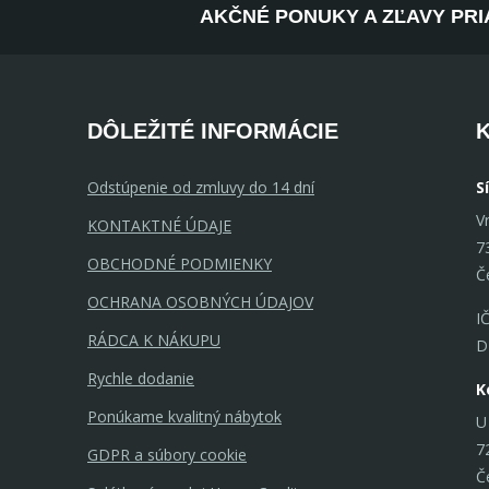
AKČNÉ PONUKY A ZĽAVY PRI
DÔLEŽITÉ INFORMÁCIE
Odstúpenie od zmluvy do 14 dní
S
V
KONTAKTNÉ ÚDAJE
7
OBCHODNÉ PODMIENKY
Č
OCHRANA OSOBNÝCH ÚDAJOV
I
RÁDCA K NÁKUPU
D
Rychle dodanie
K
Ponúkame kvalitný nábytok
U
7
GDPR a súbory cookie
Č