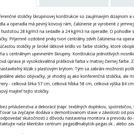
ferenčné stoličky škrupinovej konštrukcie so zaujímavým dizajnom a v
dla a operadla má pevný kovový rám, čalúnenie je vyrobené z jemnej 
 hustotou 28 kg/m3 na sedadle a 24 kg/m3 na operadle. O pohodlie sed
čky. Príjemné ozdobné prvky tvorí centrálny zdvih čalúnenia na opera
časťou stoličky je široké látkové krídlo vo farbe stoličky, ktoré obop
ňa s centrálnym upevnením škrupiny. Konštrukcia jednotlivých nosní
vá úprava je vysokokvalitná prášková farba v matnej čiernej farbe. Z
nastaviteľný klzák s plastovým krytom. Tým sa zabráni možnosti poš
 jedálne alebo obývačky, je vhodný aj ako konferenčná stolička, ale
ery - celková šírka 57 cm, celková hĺbka 58 cm, celková výška 84 cm 
ový majiteľ tejto stoličky.
ez príslušenstva a dekorácií (napr. textilných doplnkov, spotrebičov,
 Tovar sa zvyčajne dodáva v demontovanom stave v závislosti od pova
odpovedať skutočnosti z dôvodu nastavenia monitora a prevodu do el
taktujte naše klientske centrum: pegas@nabytok-pegas.sk , alebo zavo