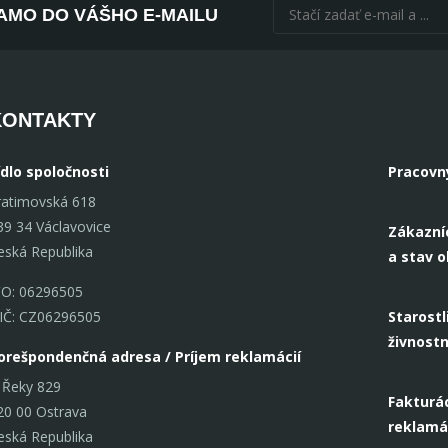
AMO DO VÁŠHO E-MAILU
KONTAKTY
ídlo spoločnosti
Pracovn
ratimovská 618
39 34 Václavovice
Zákazní
eská Republika
a stav 
ČO: 06296505
IČ: CZ06296505
Starostl
živnost
orešpondenčná adresa / Príjem reklamácií
 Řeky 829
Fakturác
20 00 Ostrava
reklamá
eská Republika