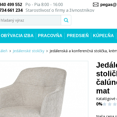
Po - Pia 8:00 - 16:00
940 499 552
pegas@n
734 661 234
Starostlivosť o firmy a živnostníkov
OBÝVACIA IZBA
PRACOVŇA
PREDSIEŇ
KÚPEĽŇA
dáleň
Jedálenské stoličky
Jedálenská a konferenčná stolička, kré
Jedál
stoli
čalún
mat
Katalógové 
0%
Naša cena 