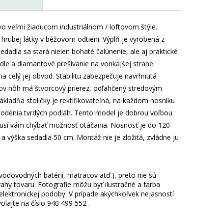
o veľmi žiaducom industriálnom / loftovom štýle.
hrubej látky v béžovom odtieni. Výplň je vyrobená z
adla sa stará nielen bohaté čalúnenie, ale aj praktické
dle a diamantové prešívanie na vonkajšej strane.
ína celý jej obvod. Stabilitu zabezpečuje navrhnutá
kov nôh má štvorcový prierez, odľahčený stredovým
ákladňa stoličky je rektifikovateľná, na každom nosníku
kodenia tvrdých podláh. Tento model je dobrou voľbou
 musí vám chýbať možnosť otáčania. Nosnosť je do 120
a výška sedadla 50 cm. Montáž nie je zložitá, zvládne ju
 vodovodných batérií, matracov atď.), preto nie sú
hy tovaru. Fotografie môžu byť ilustračné a farba
ektronickej podoby. V prípade akýchkoľvek nejasností
lajte na číslo 940 499 552 .