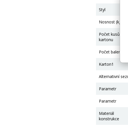
Styl
Nosnost (kg)
Počet kusů v
kartonu
Počet balení
Karton1
Alternativní se
Parametr
Parametr
Materiál
konstrukce