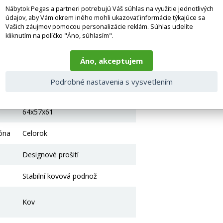
Nábytok Pegas a partneri potrebujú Váš súhlas na využitie jednotlivých
Industriální
údajov, aby Vám okrem iného mohli ukazovať informácie týkajúce sa
Vašich záujmov pomocou personalizácie reklám. Súhlas udelíte
kliknutím na políčko "Áno, súhlasím".
120.0000
Áno, akceptujem
2.0000
Podrobné nastavenia s vysvetlením
1.0000
64x57x61
zóna
Celorok
Designové prošití
Stabilní kovová podnož
Kov