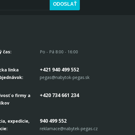
ODOSLAŤ
ý čas:
Po - Pá 8:00 - 16:00
+421 940 499 552
cka linka
objednávok:
pegas@nabytok-pegas.sk
+420 734 661 234
ivosť o firmy a
níkov
940 499 552
ia, expedície,
cie:
reklamace@nabytek-pegas.cz