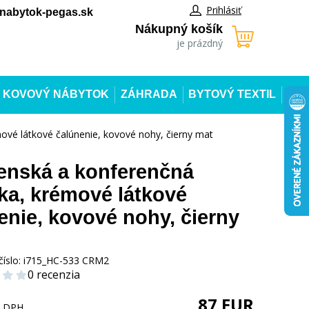
Prihlásiť
abytok-pegas.sk
Nákupný košík
je prázdný
KOVOVÝ NÁBYTOK
ZÁHRADA
BYTOVÝ TEXTIL
mové látkové čalúnenie, kovové nohy, čierny mat
enská a konferenčná
čka, krémové látkové
enie, kovové nohy, čierny
číslo:
i715_HC-533 CRM2
0 recenzia
87
EUR
s DPH