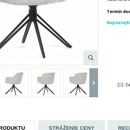
Termín do
Najčastejš
Za
PRODUKTU
STRÁŽENIE CENY
REC