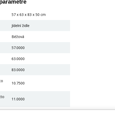
 parametre
57 x 63 x 83 x 50 cm
Jídelní židle
Béžová
57.0000
63.0000
83.0000
to
10.7500
tto
11.0000
Látka