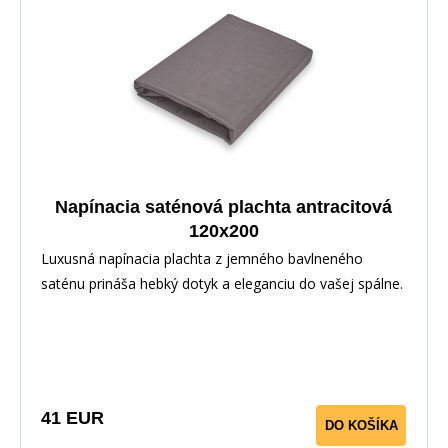
Napínacia saténová plachta antracitová
120x200
Luxusná napínacia plachta z jemného bavlneného
saténu prináša hebký dotyk a eleganciu do vašej spálne.
Vďaka pružnej gume po obvode perfektne sedí na
matraci. Vyrobené zo 100% bavlny pre priedušnosť a
maximálny komfort.
41 EUR
DO KOŠÍKA