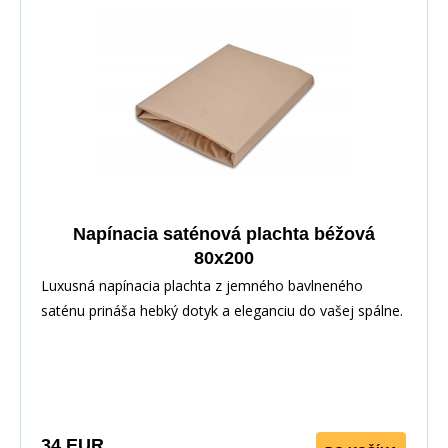
Napínacia saténová plachta béžová
80x200
Luxusná napínacia plachta z jemného bavlneného
saténu prináša hebký dotyk a eleganciu do vašej spálne.
Vďaka pružnej gume po obvode perfektne sedí na
matraci. Vyrobené zo 100% bavlny pre priedušnosť a
maximálny komfort.
34 EUR