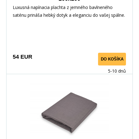
Luxusná napínacia plachta z jemného bavlneného
saténu prináša hebký dotyk a eleganciu do vašej spálne.
Vďaka pružnej gume po obvode perfektne sedí na
matraci. Vyrobené zo 100% bavlny pre priedušnosť a
maximálny komfort.
54 EUR
DO KOŠÍKA
5-10 dnů