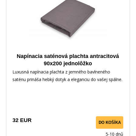
Napínacia saténová plachta antracitová
90x200 jednolôžko
Luxusná napínacia plachta z jemného bavlneného
saténu prináša hebký dotyk a eleganciu do vašej spálne.
Vďaka pružnej gume po obvode perfektne sedí na
matraci. Vyrobené zo 100% bavlny pre priedušnosť a
maximálny komfort.
32 EUR
DO KOŠÍKA
5-10 dnů