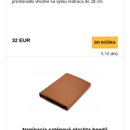
prestieradlo vhodné na výšku matraca do 28 cm.
Výborne doladí komplet jednofarebnej aj pestrej
posteľnej bielizne z bavlneného saténu.
32 EUR
DO KOŠÍKA
5-10 dnů
Napínacia saténová plachta hnedá