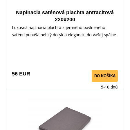
Napínacia saténová plachta antracitová
220x200
Luxusná napínacia plachta z jemného bavlneného
saténu prináša hebký dotyk a eleganciu do vašej spálne.
Vďaka pružnej gume po obvode perfektne sedí na
matraci. Vyrobené zo 100% bavlny pre priedušnosť a
maximálny komfort.
56 EUR
DO KOŠÍKA
5-10 dnů