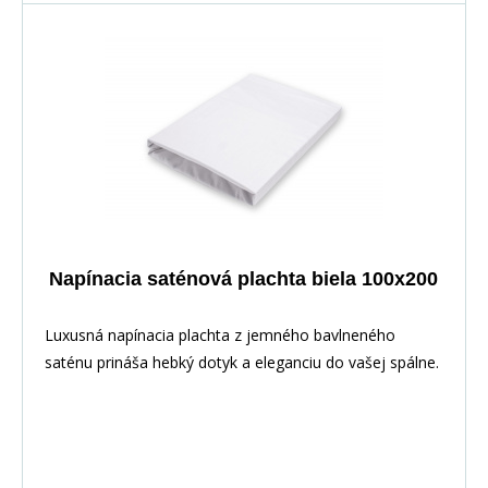
Napínacia saténová plachta biela 100x200
Luxusná napínacia plachta z jemného bavlneného
saténu prináša hebký dotyk a eleganciu do vašej spálne.
Vďaka pružnej gume po obvode perfektne sedí na
matraci. Vyrobené zo 100% bavlny pre priedušnosť a
maximálny komfort.