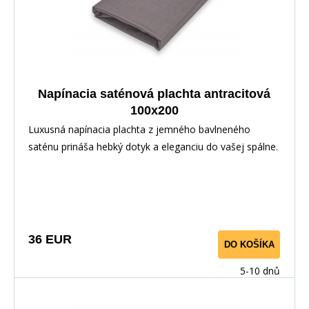
Napínacia saténová plachta antracitová
100x200
Luxusná napínacia plachta z jemného bavlneného
saténu prináša hebký dotyk a eleganciu do vašej spálne.
Vďaka pružnej gume po obvode perfektne sedí na
matraci. Vyrobené zo 100% bavlny pre priedušnosť a
maximálny komfort.
36 EUR
DO KOŠÍKA
5-10 dnů