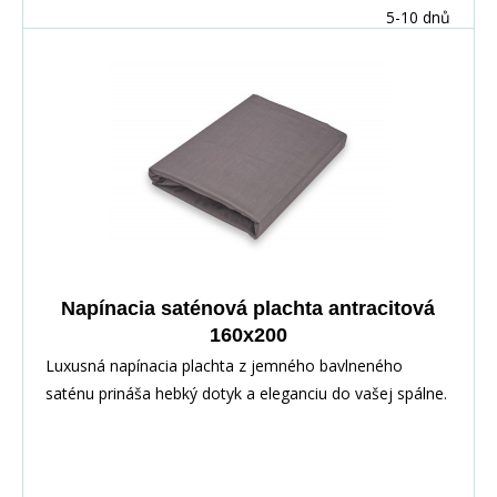
5-10 dnů
Napínacia saténová plachta antracitová
160x200
Luxusná napínacia plachta z jemného bavlneného
saténu prináša hebký dotyk a eleganciu do vašej spálne.
Vďaka pružnej gume po obvode perfektne sedí na
matraci. Vyrobené zo 100% bavlny pre priedušnosť a
maximálny komfort.