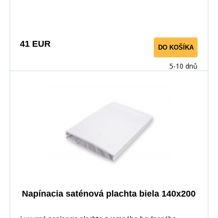
matraci. Vyrobené zo 100% bavlny pre priedušnosť a
maximálny komfort.
41 EUR
DO KOŠÍKA
5-10 dnů
Napínacia saténová plachta biela 140x200