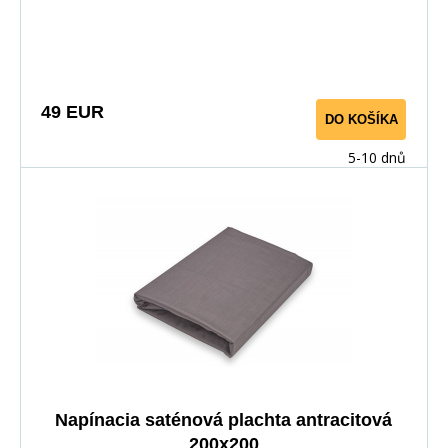
Vďaka pružnej gume po obvode perfektne sedí na
matraci. Vyrobené zo 100% bavlny pre priedušnosť a
maximálny komfort.
49 EUR
DO KOŠÍKA
5-10 dnů
Napínacia saténová plachta antracitová
200x200