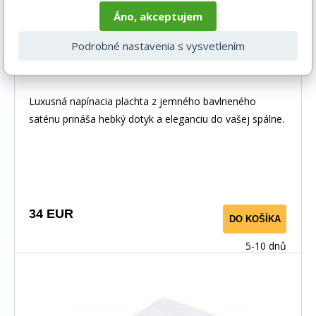
Áno, akceptujem
Podrobné nastavenia s vysvetlením
Napínacia saténová plachta biela 80x200
Luxusná napínacia plachta z jemného bavlneného
saténu prináša hebký dotyk a eleganciu do vašej spálne.
Vďaka pružnej gume po obvode perfektne sedí na
matraci. Vyrobené zo 100% bavlny pre priedušnosť a
maximálny komfort.
34 EUR
DO KOŠÍKA
5-10 dnů