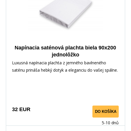
Napínacia saténová plachta biela 90x200
jednolôžko
Luxusná napínacia plachta z jemného bavlneného
saténu prináša hebký dotyk a eleganciu do vašej spálne.
Vďaka pružnej gume po obvode perfektne sedí na
matraci. Vyrobené zo 100% bavlny pre priedušnosť a
maximálny komfort.
32 EUR
DO KOŠÍKA
5-10 dnů