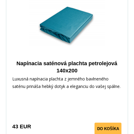
Napínacia saténová plachta petrolejová
140x200
Luxusná napínacia plachta z jemného bavlneného
saténu prináša hebký dotyk a eleganciu do vašej spálne.
Vďaka pružnej gume po obvode perfektne sedí na
matraci. Vyrobené zo 100% bavlny pre priedušnosť a
maximálny komfort.
43 EUR
DO KOŠÍKA