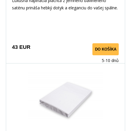
Luxusná napínacia plachta z jemného bavlneného
saténu prináša hebký dotyk a eleganciu do vašej spálne.
Vďaka pružnej gume po obvode perfektne sedí na
matraci. Vyrobené zo 100% bavlny pre priedušnosť a
maximálny komfort.
43 EUR
DO KOŠÍKA
5-10 dnů