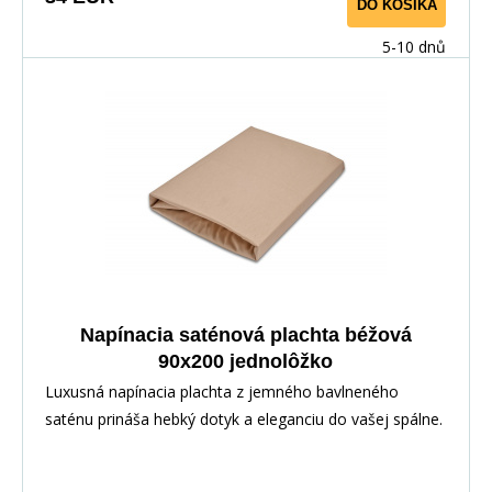
DO KOŠÍKA
5-10 dnů
Napínacia saténová plachta béžová
90x200 jednolôžko
Luxusná napínacia plachta z jemného bavlneného
saténu prináša hebký dotyk a eleganciu do vašej spálne.
Vďaka pružnej gume po obvode perfektne sedí na
matraci. Vyrobené zo 100% bavlny pre priedušnosť a