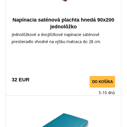
Napínacia saténová plachta hnedá 90x200
jednolôžko
Jednolôžkové a dvojlôžkové napínacie saténové
prestieradlo vhodné na výšku matraca do 28 cm.
Výborne doladí komplet jednofarebnej aj pestrej
posteľnej bielizne z bavlneného saténu.
32 EUR
DO KOŠÍKA
5-10 dnů