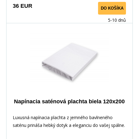
36 EUR
DO KOŠÍKA
5-10 dnů
Napínacia saténová plachta biela 120x200
Luxusná napínacia plachta z jemného bavlneného
saténu prináša hebký dotyk a eleganciu do vašej spálne.
Vďaka pružnej gume po obvode perfektne sedí na