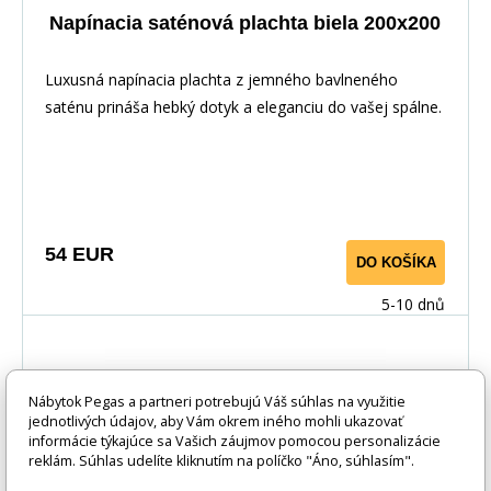
Napínacia saténová plachta biela 200x200
Luxusná napínacia plachta z jemného bavlneného
saténu prináša hebký dotyk a eleganciu do vašej spálne.
Vďaka pružnej gume po obvode perfektne sedí na
matraci. Vyrobené zo 100% bavlny pre priedušnosť a
maximálny komfort.
54 EUR
DO KOŠÍKA
5-10 dnů
Nábytok Pegas a partneri potrebujú Váš súhlas na využitie
jednotlivých údajov, aby Vám okrem iného mohli ukazovať
informácie týkajúce sa Vašich záujmov pomocou personalizácie
reklám. Súhlas udelíte kliknutím na políčko "Áno, súhlasím".