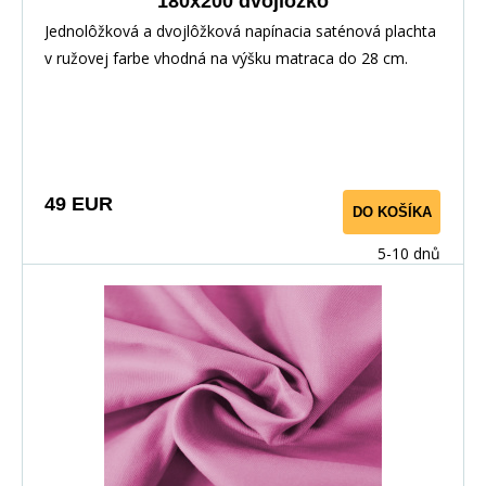
180x200 dvojlôžko
Jednolôžková a dvojlôžková napínacia saténová plachta
v ružovej farbe vhodná na výšku matraca do 28 cm.
Výborne doladí komplet jednofarebnej aj pestrej
posteľnej bielizne z bavlneného saténu.
49 EUR
DO KOŠÍKA
5-10 dnů