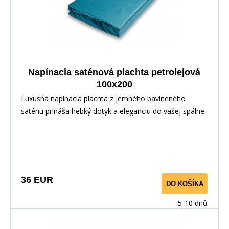
Napínacia saténová plachta petrolejová
100x200
Luxusná napínacia plachta z jemného bavlneného
saténu prináša hebký dotyk a eleganciu do vašej spálne.
Vďaka pružnej gume po obvode perfektne sedí na
matraci. Vyrobené zo 100% bavlny pre priedušnosť a
maximálny komfort.
36 EUR
DO KOŠÍKA
5-10 dnů