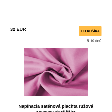
Výborne doladí komplet jednofarebnej aj pestrej
posteľnej bielizne z bavlneného saténu.
32 EUR
DO KOŠÍKA
5-10 dnů
Napínacia saténová plachta ružová