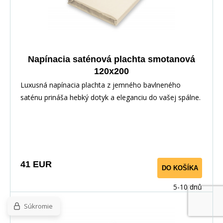
Napínacia saténová plachta smotanová
120x200
Luxusná napínacia plachta z jemného bavlneného
saténu prináša hebký dotyk a eleganciu do vašej spálne.
Vďaka pružnej gume po obvode perfektne sedí na
matraci. Vyrobené zo 100% bavlny pre priedušnosť a
maximálny komfort.
41 EUR
DO KOŠÍKA
5-10 dnů
Súkromie