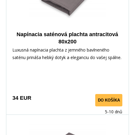
Napínacia saténová plachta antracitová
80x200
Luxusná napínacia plachta z jemného bavlneného
saténu prináša hebký dotyk a eleganciu do vašej spálne.
Vďaka pružnej gume po obvode perfektne sedí na
matraci. Vyrobené zo 100% bavlny pre priedušnosť a
maximálny komfort.
34 EUR
DO KOŠÍKA
5-10 dnů