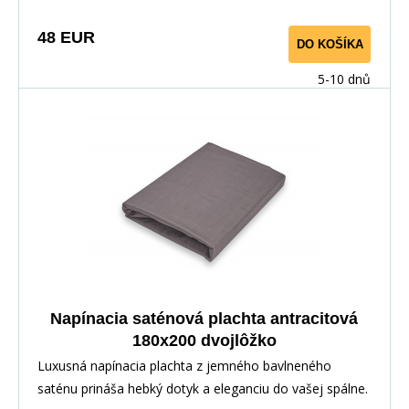
48 EUR
DO KOŠÍKA
5-10 dnů
Napínacia saténová plachta antracitová
180x200 dvojlôžko
Luxusná napínacia plachta z jemného bavlneného
saténu prináša hebký dotyk a eleganciu do vašej spálne.