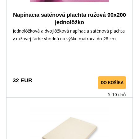
Napínacia saténová plachta ružová 90x200
jednolôžko
Jednolôžková a dvojlôžková napínacia saténová plachta
v ružovej farbe vhodná na výšku matraca do 28 cm.
Výborne doladí komplet jednofarebnej aj pestrej
posteľnej bielizne z bavlneného saténu.
32 EUR
DO KOŠÍKA
5-10 dnů