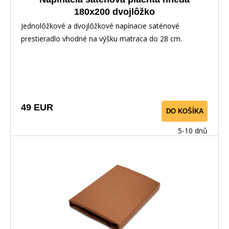
180x200 dvojlôžko
Jednolôžkové a dvojlôžkové napínacie saténové
prestieradlo vhodné na výšku matraca do 28 cm.
Výborne doladí komplet jednofarebnej aj pestrej
posteľnej bielizne z bavlneného saténu.
49 EUR
DO KOŠÍKA
5-10 dnů