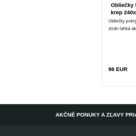
Obliečky 
krep 240x
Veron
Obliečky pokr
strán ľahká a
potlač drobnýc
lístkov. Na s
sa jemne kríž
s drobnými pú
olivovo-zelen
96 EUR
až šalviovými 
je rozmiestne
nepravidelne,
vzdušne a pri
ľahké opadávaj
neskorom lete
AKČNÉ PONUKY A ZĽAVY PRI
teplých, zems
ktoré prináša
pokojnú, prír