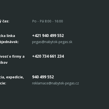
alebo
om štýle, a
tnosti sviežosť a
ý čas:
Po - Pá 8:00 - 16:00
nciu.
+421 940 499 552
cka linka
objednávok:
pegas@nabytok-pegas.sk
+420 734 661 234
ivosť o firmy a
níkov
940 499 552
ia, expedície,
cie:
reklamace@nabytek-pegas.cz