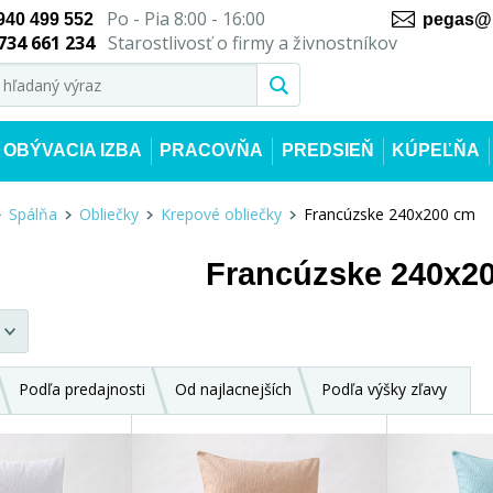
Po - Pia 8:00 - 16:00
940 499 552
pegas@n
734 661 234
Starostlivosť o firmy a živnostníkov
OBÝVACIA IZBA
PRACOVŇA
PREDSIEŇ
KÚPEĽŇA
Spálňa
Obliečky
Krepové obliečky
Francúzske 240x200 cm
Francúzske 240x2
Podľa predajnosti
Od najlacnejších
Podľa výšky zľavy