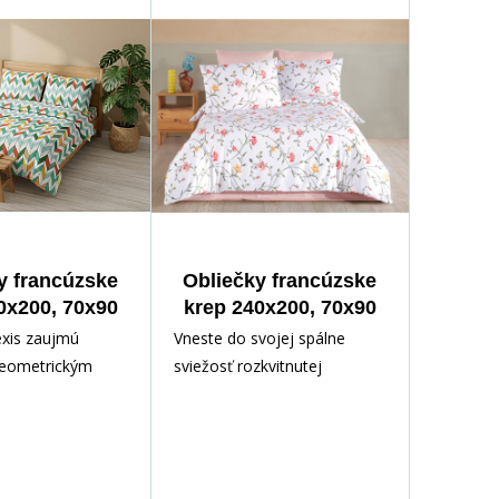
y francúzske
Obliečky francúzske
0x200, 70x90
krep 240x200, 70x90
Alexis
Aria
exis zaujmú
Vneste do svojej spálne
eometrickým
sviežosť rozkvitnutej
týle moderného
záhrady. Toto elegantné
jnu. Dominantným
obliečky zdobia jemné
 pravidelné
vetvičky s listami a kvetmi v
y, ktoré vytvárajú
odtieňoch ružovej, červenej