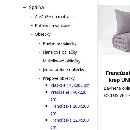
Spálňa
Chrániče na matrace
Poťahy na vankúše
Obliečky
Bavlnené obliečky
Flanelové obliečky
Mušelínové obliečky
Jednofarebné obliečky
Francúzsk
Krepové obliečky
krep UNI
Klasické 140x200 cm
70x90
Bavlnené obli
Predĺžené 140x220
EXCLUSIVE s 
cm
úpravou, vďak
Francúzske 200x200
obliečky nemus
cm
jednofarebno
Francúzske 220x200
Sada obsahuje
cm