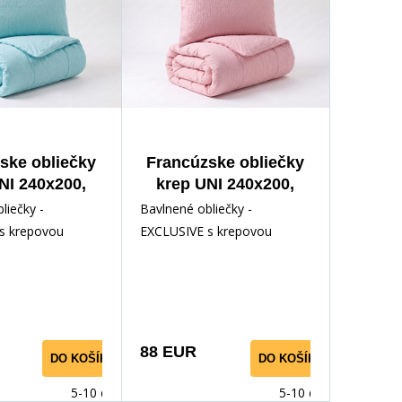
ske obliečky
Francúzske obliečky
NI 240x200,
krep UNI 240x200,
0cm mint
70x90cm Ružové
liečky -
Bavlnené obliečky -
s krepovou
EXCLUSIVE s krepovou
aka ktorej sa
úpravou, vďaka ktorej sa
musia žehliť v
obliečky nemusia žehliť v
nom prevedení.
jednofarebnom prevedení.
je 1ks obliečky
Sada obsahuje 1ks obliečky
ku prikrývku
na francúzsku prikrývku
88 EUR
DO KOŠÍKA
DO KOŠÍKA
a 2ks obliečky na
240x200cm a 2ks obliečky na
90cm.
vankúš 70x90cm.
5-10 dnů
5-10 dnů