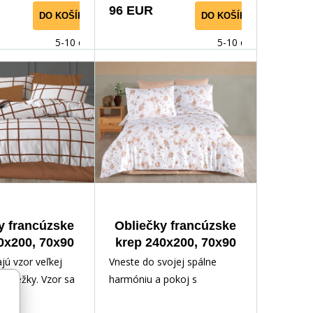
a pritom
a žltej. Jemný a vzdušný
96 EUR
DO KOŠÍKA
DO KOŠÍKA
 vzhľad. Farebná
dizajn pôsobí romanticky,
sviežich zelených
zároveň však moderne a
5-10 dnů
5-10 dnů
oplnená o
nadčasovo. Obliečky sú
žltú, oranžovú a
ideálne pre všetkých, ktorí
vé tóny pôsobí
chcú zaspávať v náručí
zároveň
prírody a prebúdzať sa do
Je ideálnou
rozkvitnutého rána. Vďaka
 moderné aj
decentnému, ale výraznému
ky ladené
kvetinovému vzoru sa stane
živí neutrálny
krásnou dominantou každej
odá mu energiu a
spálne.
emnú, útulnú
y francúzske
Obliečky francúzske
pre dokonalý
0x200, 70x90
krep 240x200, 70x90
o hnedé
Liselotte
jú vzor veľkej
Vneste do svojej spálne
mriežky. Vzor sa
harmóniu a pokoj s
edých pruhov na
obliečkami, ktoré spájajú