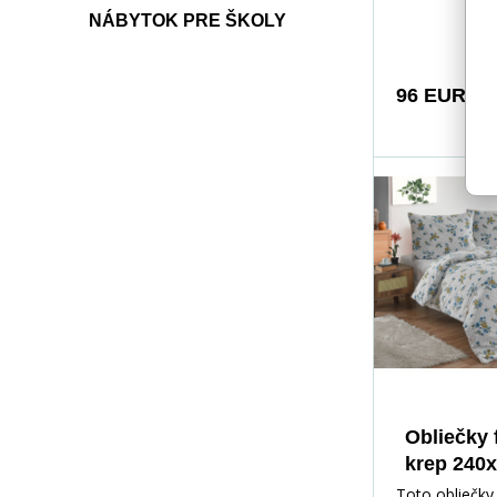
kvietkov priná
NÁBYTOK PRE ŠKOLY
harmonický vz
spálne. Z jed
upokojujúci s
96 EUR
podklad, z dru
čisto biely – 
zmeníte vzhľa
podľa nálady.
dojem ľahkost
vánku a prináš
prírodnú, sofi
atmosféru.
Obliečky 
krep 240x
Olivi
Toto obliečky