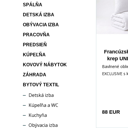
SPÁLŇA
DETSKÁ IZBA
OBÝVACIA IZBA
PRACOVŇA
PREDSIEŇ
Francúzsk
KÚPEĽŇA
krep UNI
KOVOVÝ NÁBYTOK
70x90c
Bavlnené obli
EXCLUSIVE s 
ZÁHRADA
úpravou, vďak
BYTOVÝ TEXTIL
obliečky nemus
Detská izba
jednofarebno
Sada obsahuje
Kúpeľňa a WC
na francúzsku
88 EUR
Kuchyňa
240x200cm a 2
vankúš 70x90
Obývacia izba