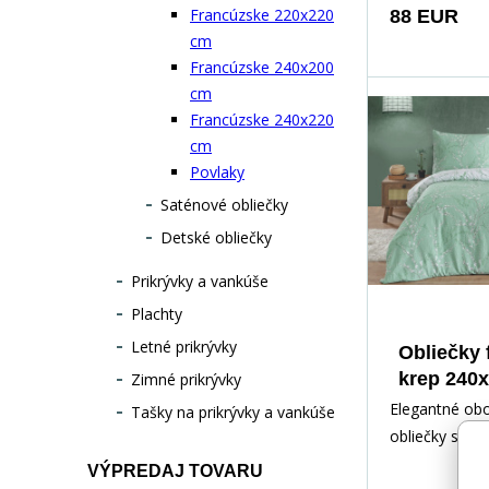
na francúzsku
Francúzske 220x220
88 EUR
240x200cm a 2
cm
vankúš 70x90
Francúzske 240x200
cm
Francúzske 240x220
cm
Povlaky
Saténové obliečky
Detské obliečky
Prikrývky a vankúše
Plachty
Letné prikrývky
Obliečky 
krep 240x
Zimné prikrývky
Aspe
Elegantné obo
Tašky na prikrývky a vankúše
obliečky s j
vetvičiek a dr
VÝPREDAJ TOVARU