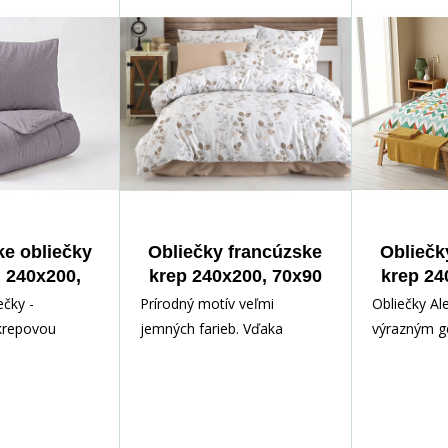
e obliečky
Obliečky francúzske
Obliečk
 240x200,
krep 240x200, 70x90
krep 24
cm Sivé
Adalia natur
ečky -
Prírodný motív veľmi
Obliečky Al
krepovou
jemných farieb. Vďaka
výrazným g
a ktorej sa
nežehlivej úprave jemnej
vzorom v š
ia žehliť v
krepovej posteľnej bielizne
retro diza
m prevedení.
zo 100% bavlny, budete mať
motívom sú
 1ks obliečky
viac času na oddych. K
cikcak pruh