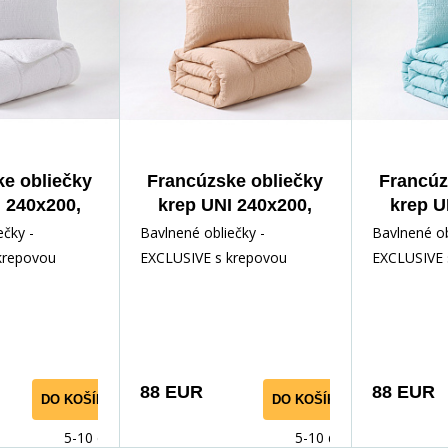
e obliečky
Francúzske obliečky
Francúz
 240x200,
krep UNI 240x200,
krep U
m Biele
70x90cm Béžové
70x9
ečky -
Bavlnené obliečky -
Bavlnené ob
krepovou
EXCLUSIVE s krepovou
EXCLUSIVE 
a ktorej sa
úpravou, vďaka ktorej sa
úpravou, vď
ia žehliť v
obliečky nemusia žehliť v
obliečky ne
m prevedení.
jednofarebnom prevedení.
jednofareb
 1ks obliečky
Sada obsahuje 1ks obliečky
Sada obsahu
 prikrývku
na francúzsku prikrývku
na francúzs
88 EUR
88 EUR
DO KOŠÍKA
DO KOŠÍKA
ks obliečky na
240x200cm a 2ks obliečky na
240x200cm 
cm.
vankúš 70x90cm.
vankúš 70x
5-10 dnů
5-10 dnů