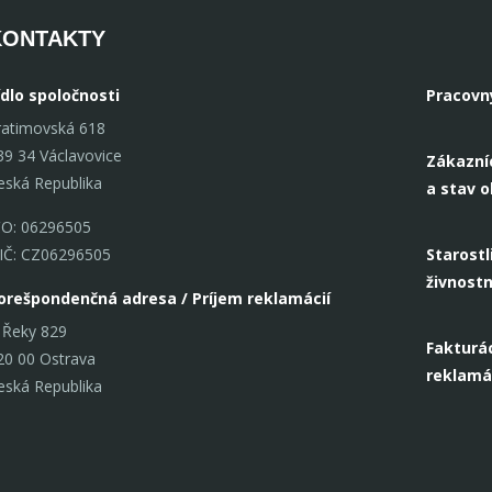
upokojujúcich tónoch.
prírodnom 
KONTAKTY
Obliečky dodajú spálni útulnú
škandinávsk
atmosféru a premenia ju na
dodajú mies
ídlo spoločnosti
Pracovn
príjemné miesto pre
jemnú elega
ratimovská 618
odpočinok aj relaxáciu.
39 34 Václavovice
Zákazní
eská Republika
a stav 
ČO: 06296505
IČ: CZ06296505
Starostl
živnost
orešpondenčná adresa / Príjem reklamácií
 Řeky 829
Fakturác
20 00 Ostrava
reklamá
eská Republika