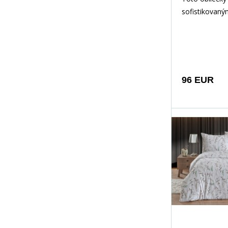
sofistikovaný
vzorom, ktor
jemné motívy
žltých kvetov 
mriežkou drob
Elegantné usp
96 EUR
svetlom pozad
vyvážený a vk
ktorý do spál
pokoj, harmó
vidieckej nobl