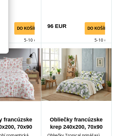
dí, ktoré
eleganciu a prírodné motívy.
lasický károvaný
Na svetlom podklade sa
o štýl je tradičný
jemne rozprestierajú kvety,
o rustikálnych
lístky a štylizované
96 EUR
DO KOŠÍKA
DO KOŠÍKA
kych interiérov.
ornamenty v teplých
odtieňoch béžovej, hnedej a
5-10 dnů
5-10 dnů
terakotovej. Vzor pôsobí
vzdušne, ľahko a predsa
originálne – ideálny pre tých,
ktorí majú radi jemnú
decentnosť s dotykom
prírody. Neutrálne farby
ľahko zladíte s moderným aj
klasickým interiérom a
dodajú vašej spálni útulnú
atmosféru. Obliečky pôsobia
y francúzske
Obliečky francúzske
elegantne, ale zároveň
0x200, 70x90
krep 240x200, 70x90
pohodovo, takže sa v nich
ario red
Tropical
obí romantická,
Obliečky Tropical prinášajú