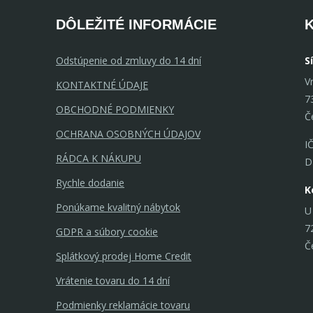
atmosféru.
DÔLEŽITÉ INFORMÁCIE
Odstúpenie od zmluvy do 14 dní
S
V
KONTAKTNÉ ÚDAJE
7
OBCHODNÉ PODMIENKY
Č
OCHRANA OSOBNÝCH ÚDAJOV
I
RÁDCA K NÁKUPU
D
Rychle dodanie
K
Ponúkame kvalitný nábytok
U
7
GDPR a súbory cookie
Č
Splátkový prodej Home Credit
Vrátenie tovaru do 14 dní
Podmienky reklamácie tovaru