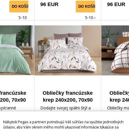
 prikrývku
obliečkam odporúčame
dynamický 
96 EUR
96 EUR
DO KOŠÍKA
DO KOŠÍKA
ks obliečky na
plachtu farby béžovej,
harmonický
cm.
smotanovej alebo bielej.
kombinácia 
5-10 dnů
5-10 dnů
odtieňov d
horčicovú, 
jemné béžo
hravo, ale 
elegantne. 
voľbou pre
škandinávs
interiéry. O
priestor, d
vytvorí príj
francúzske
Obliečky francúzske
Obliečk
atmosféru 
200, 70x90
krep 240x200, 70x90
krep 24
odpočinok.
n tree
Charlotte
Kár
jstranné
Dodajte svojej spálni štýl a
Obliečky ma
emným vzorom
eleganciu s obliečkami, ktoré
kockovanej 
Nábytok Pegas a partneri potrebujú Váš súhlas na využitie jednotlivých
obných bielych
spájajú prírodné motívy s
skladá z hn
údajov, aby Vám okrem iného mohli ukazovať informácie týkajúce sa