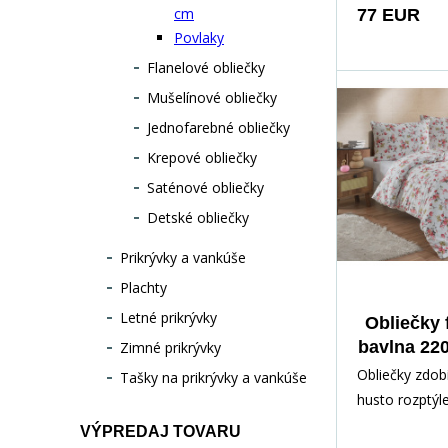
lístky a štyliz
cm
77 EUR
ornamenty v t
Povlaky
odtieňoch béž
Flanelové obliečky
terakotovej. 
Mušelínové obliečky
vzdušne, ľahk
Jednofarebné obliečky
originálne – i
ktorí majú ra
Krepové obliečky
decentnosť s
Saténové obliečky
prírody. Neutr
Detské obliečky
ľahko zladíte
klasickým int
Prikrývky a vankúše
dodajú vašej s
Plachty
atmosféru. Ob
Letné prikrývky
Obliečky 
elegantne, al
bavlna 22
Zimné prikrývky
pohodovo, tak
Rosar
Obliečky zdob
Tašky na prikrývky a vankúše
budete cítiť v
husto rozptýl
Perfektná voľ
potlač. Na k
ktorí chcú zas
VÝPREDAJ TOVARU