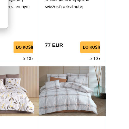
 dizajn s jemným
sviežosť rozkvitnutej
 bielom pozadí sú
záhrady. Toto elegantné
ožité ilustrácie
obliečky zdobia jemné
vetov, ktoré sa
vetvičky s listami a kvetmi v
a sú prepracované
odtieňoch ružovej, červenej
stikovaný vzhľad.
a žltej. Jemný a vzdušný
77 EUR
DO KOŠÍKA
DO KOŠÍKA
oplnený jemnými
dizajn pôsobí romanticky,
nymi prvkami,
zároveň však moderne a
5-10 dnů
5-10 dnů
ajú vzoru
nadčasovo. Obliečky sú
romantický nádych.
ideálne pre všetkých, ktorí
y sú jemne
chcú zaspávať v náručí
k bielemu
prírody a prebúdzať sa do
čo obliečkam
rozkvitnutého rána. Vďaka
časový a štýlový
decentnému, ale výraznému
álny pre elegantnú
kvetinovému vzoru sa stane
spálňu.
krásnou dominantou každej
spálne.