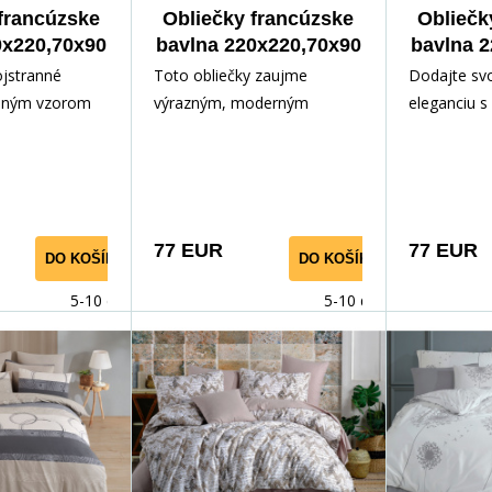
francúzske
Obliečky francúzske
Obliečk
0x220,70x90
bavlna 220x220,70x90
bavlna 
n tree
Belisima
Ch
jstranné
Toto obliečky zaujme
Dodajte svoj
emným vzorom
výrazným, moderným
eleganciu s
obných bielych
dizajnom s horizontálnymi
spájajú prí
šajú svieži a
pruhmi v sýtych farbách
moderným 
hľad do každej
tyrkysovej, ružovej, béžovej
svetlom pod
nej strany má
a hnedej. Pruhy majú jemne
jemné ilustr
vetlozelený
štruktúrovaný, maliarsky
kvetov v od
77 EUR
77 EUR
DO KOŠÍKA
DO KOŠÍKA
hej strany
vzhľad, pripomínajúci ťahy
šedej a zlat
ľahko tak
štetcom alebo akvarelový
spolu vytvá
5-10 dnů
5-10 dnů
d postele
efekt. Vrstvenie farieb
vkusný celo
 Celok vyvoláva
vytvára pocit dynamiky a
kombinácii 
i jarného
sviežosti, pričom farebná
s decentným
a spálni
kombinácia pôsobí veselým
akcentmi pô
stikovanú
a zároveň elegantným
nadčasovo a
dojmom. Obliečky sú ideálne
s akýmkoľve
pre tých, ktorí chcú do svojej
Vzor pôsob