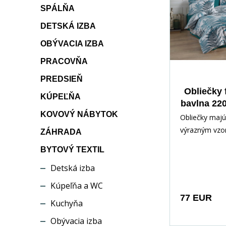
SPÁLŇA
DETSKÁ IZBA
OBÝVACIA IZBA
PRACOVŇA
PREDSIEŇ
Obliečky 
KÚPEĽŇA
bavlna 22
KOVOVÝ NÁBYTOK
Deny
Obliečky majú 
výrazným vzo
ZÁHRADA
motívmi listov
BYTOVÝ TEXTIL
odtieňoch mod
Detská izba
farby. Dizajn
hustý a pôso
Kúpeľňa a WC
tropického či
77 EUR
Kuchyňa
štýlu. Vankúše
tento listový 
Obývacia izba