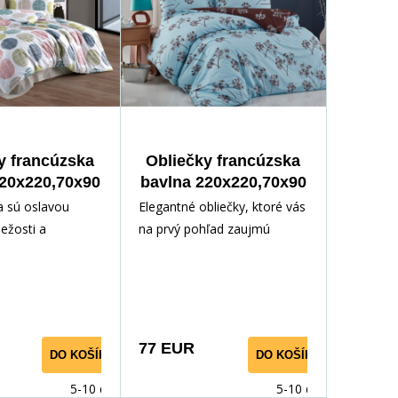
y francúzska
Obliečky francúzska
220x220,70x90
bavlna 220x220,70x90
Ella
Liana modrá
la sú oslavou
Elegantné obliečky, ktoré vás
iežosti a
na prvý pohľad zaujmú
legancie. Na
svojou jemnou a
adí sa jemne
upokojujúcou farebnosťou.
ajú farebné kruhy
Svetlomodrý podklad pôsobí
tónoch ružovej,
sviežo a vzdušne, zatiaľ čo
odrej, béžovej a
hnedé siluety kvetinových
77 EUR
DO KOŠÍKA
DO KOŠÍKA
om každý z nich
stoniek a kvetov dodávajú
ečnú textúrovanú
vzoru nádych prírodnej
5-10 dnů
5-10 dnů