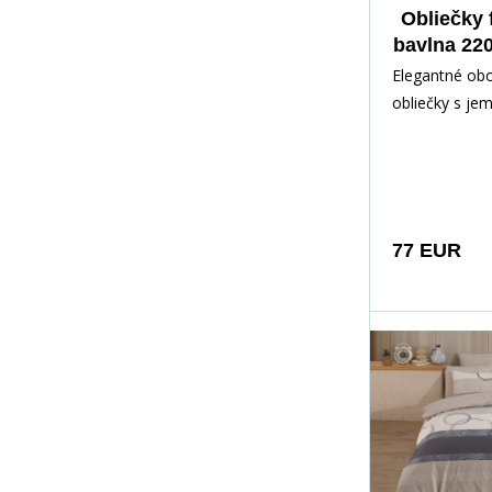
Obliečky 
bavlna 22
Aspe
Elegantné obo
obliečky s j
vetvičiek a dr
kvietkov priná
harmonický vz
spálne. Z jed
upokojujúci s
77 EUR
podklad, z dru
čisto biely – 
zmeníte vzhľa
podľa nálady.
dojem ľahkost
vánku a prináš
prírodnú, sofi
atmosféru.