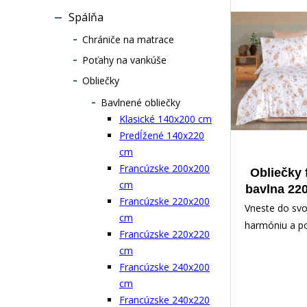
zladené so z
Spálňa
obliečok. Obli
Chrániče na matrace
svieži a živý v
dodá spálni e
Poťahy na vankúše
Obliečky
Bavlnené obliečky
Klasické 140x200 cm
Predĺžené 140x220
cm
Francúzske 200x200
Obliečky 
cm
bavlna 22
Francúzske 220x200
Lise
Vneste do svo
cm
harmóniu a po
Francúzske 220x220
obliečkami, kt
cm
eleganciu a pr
Francúzske 240x200
Na svetlom p
cm
jemne rozpres
Francúzske 240x220