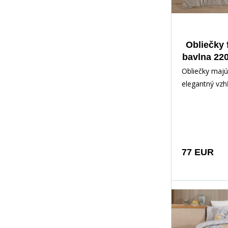
Obliečky 
bavlna 22
Em
Obliečky maj
elegantný vzhľ
kombinácia v
pruhov v neut
šedobéžovej,
šedej a tmavo
doplnený o j
77 EUR
geometrické 
sústredné kru
bodkované lín
pôsobia dynam
zároveň dece
vankúš môže 