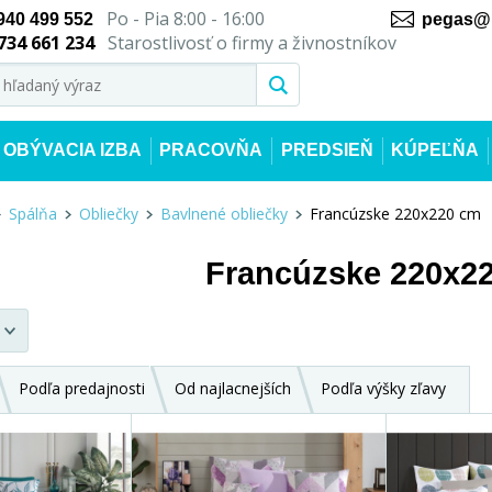
Po - Pia 8:00 - 16:00
940 499 552
pegas@n
734 661 234
Starostlivosť o firmy a živnostníkov
OBÝVACIA IZBA
PRACOVŇA
PREDSIEŇ
KÚPEĽŇA
Spálňa
Obliečky
Bavlnené obliečky
Francúzske 220x220 cm
Francúzske 220x2
Podľa predajnosti
Od najlacnejších
Podľa výšky zľavy