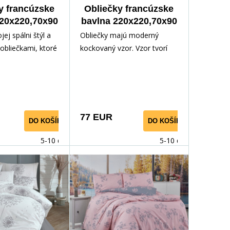
y francúzske
Obliečky francúzske
220x220,70x90
bavlna 220x220,70x90
arlotte
Debie natur
ej spálni štýl a
Obliečky majú moderný
 obliečkami, ktoré
kockovaný vzor. Vzor tvorí
rodné motívy s
mriežka z čiernych a
dizajnom. Na
oranžových pruhov, ktoré sa
klade vynikajú
križujú a vytvárajú pravidelný
ácie listov a
geometrický motív na
tieňoch hnedej,
svetlom podklade. V pozadí
77 EUR
DO KOŠÍKA
DO KOŠÍKA
isto žltej, ktoré
mriežky sú jemne vykreslené
rajú harmonický a
kvetinové motívy, ktoré
5-10 dnů
5-10 dnů
k. Vďaka
dodávajú dizajnu hĺbku a
neutrálnych tónov
eleganciu. Obliečky pôsobia
i žltými
štýlovo a súčasne, vhodné
sobí obliečky
pre moderné interiéry s
 ľahko sa zladia
dôrazom na čisté línie a
k interiérom.
jednoduchosť.
í pokojne a