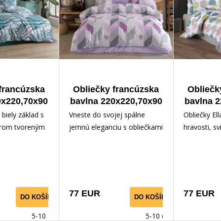
francúzska
Obliečky francúzska
Obliečk
0x220,70x90
bavlna 220x220,70x90
bavlna 
 blue
Eldora
biely základ s
Vneste do svojej spálne
Obliečky El
rom tvoreným
jemnú eleganciu s obliečkami
hravosti, sv
. Listy sú v
Eldora. Moderný geometrický
modernej e
rej a čiernej
vzor v kombinácii fialových a
bielom poz
 je pomerne
šedých tónov pôsobí sviežo
rozprestier
bí dojmom
a harmonicky, takže sa vaša
v tlmených 
 džungľového
spálňa stane útulným
olivovej, m
77 EUR
77 EUR
DO KOŠÍKA
DO KOŠÍKA
 majú tiež
miestom plným pokoja.
šedej, prič
vzor a sú
Obliečky sú vyrobené z
nesie jedin
5-10 dnů
5-10 dnů