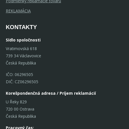
Podmienky reklamácie tovaru
REKLAMÁCIA
KONTAKTY
Sídlo spoločnosti
Vratimovská 618
739 34 Václavovice
Česká Republika
IČO: 06296505
DIČ: CZ06296505
Korešpondenčná adresa / Príjem reklamácií
U Řeky 829
720 00 Ostrava
Česká Republika
Pracovný čas: