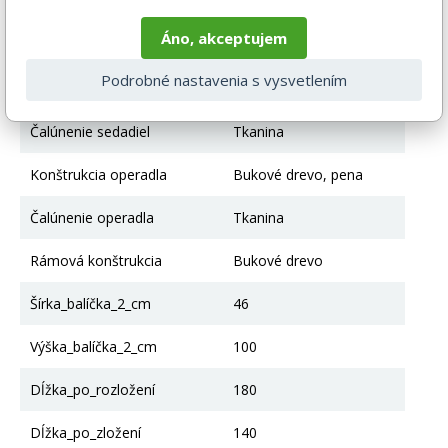
Nohy
Bukové drevo
Áno, akceptujem
Výška po sedadlo
38
Podrobné nastavenia s vysvetlením
Konštrukcia sedadla
Pena, Nábytková doska
Čalúnenie sedadiel
Tkanina
Konštrukcia operadla
Bukové drevo, pena
Čalúnenie operadla
Tkanina
Rámová konštrukcia
Bukové drevo
Šírka_balíčka_2_cm
46
Výška_balíčka_2_cm
100
Dĺžka_po_rozložení
180
Dĺžka_po_zložení
140