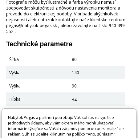
Fotografie môžu byť ilustračné a farba výrobku nemusí
zodpovedať skutočnosti z dôvodu nastavenia monitora a
prevodu do elektronickej podoby. V prípade akýchkoľvek
nejasností alebo otázok kontaktujte naše klientske centrum:
pegas@nabytok-pegas.sk , alebo zavolajte na číslo 940 499
552 .
Technické parametre
Šírka
80
Výška
140
Výška
90
Hĺbka
42
Farba
Tmavý orech
Nábytok Pegas a partneri potrebujú Váš súhlas na využitie
jednotlivých údajov, aby Vám okrem iného mohli ukazovať
Hlavná farba
Tmavý orech
informácie týkajúce sa Vašich záujmov pomocou personalizácie
reklám. Súhlas udelíte kliknutím na políčko "Áno, súhlasím".