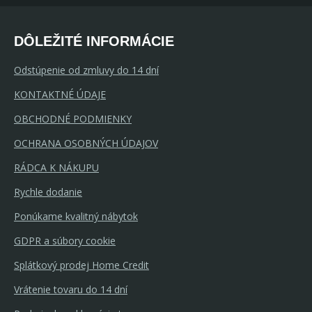
DÔLEŽITÉ INFORMÁCIE
Odstúpenie od zmluvy do 14 dní
KONTAKTNÉ ÚDAJE
OBCHODNÉ PODMIENKY
OCHRANA OSOBNÝCH ÚDAJOV
RÁDCA K NÁKUPU
Rychle dodanie
Ponúkame kvalitný nábytok
GDPR a súbory cookie
Splátkový prodej Home Credit
Vrátenie tovaru do 14 dní