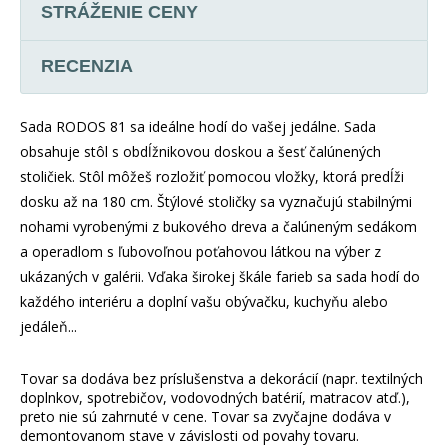
STRÁŽENIE CENY
RECENZIA
Sada RODOS 81 sa ideálne hodí do vašej jedálne. Sada
obsahuje stôl s obdĺžnikovou doskou a šesť čalúnených
stoličiek. Stôl môžeš rozložiť pomocou vložky, ktorá predĺži
dosku až na 180 cm. Štýlové stoličky sa vyznačujú stabilnými
nohami vyrobenými z bukového dreva a čalúneným sedákom
a operadlom s ľubovoľnou poťahovou látkou na výber z
ukázaných v galérii. Vďaka širokej škále farieb sa sada hodí do
každého interiéru a doplní vašu obývačku, kuchyňu alebo
jedáleň...
Tovar sa dodáva bez príslušenstva a dekorácií (napr. textilných
doplnkov, spotrebičov, vodovodných batérií, matracov atď.),
preto nie sú zahrnuté v cene. Tovar sa zvyčajne dodáva v
demontovanom stave v závislosti od povahy tovaru.