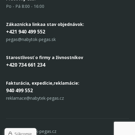
Po - Pá 8:00 - 16:00
Zákaznícka linka
a stav objednávok:
+421 940 499 552
pegas@nabytok-pegas.sk
Starostlivosť o firmy a živnostníkov
+420 734 661 234
Fakturácia, expedície,
reklamácie:
940 499 552
reklamace@nabytek-pegas.cz
© 2017 Nabytek-pegas.cz
Súkromie