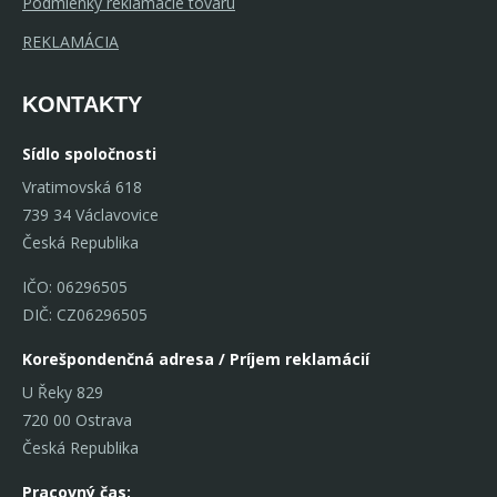
Podmienky reklamácie tovaru
REKLAMÁCIA
KONTAKTY
Sídlo spoločnosti
Vratimovská 618
739 34 Václavovice
Česká Republika
IČO: 06296505
DIČ: CZ06296505
Korešpondenčná adresa / Príjem reklamácií
U Řeky 829
720 00 Ostrava
Česká Republika
Pracovný čas: