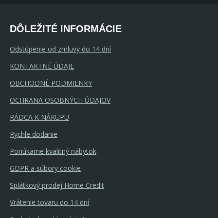
DÔLEŽITÉ INFORMÁCIE
Odstúpenie od zmluvy do 14 dní
KONTAKTNÉ ÚDAJE
OBCHODNÉ PODMIENKY
OCHRANA OSOBNÝCH ÚDAJOV
RÁDCA K NÁKUPU
Rychle dodanie
Ponúkame kvalitný nábytok
GDPR a súbory cookie
Splátkový prodej Home Credit
Vrátenie tovaru do 14 dní