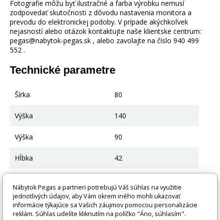
Fotografie môžu byť ilustračné a farba výrobku nemusí
zodpovedať skutočnosti z dôvodu nastavenia monitora a
prevodu do elektronickej podoby. V prípade akýchkoľvek
nejasností alebo otázok kontaktujte naše klientske centrum:
pegas@nabytok-pegas.sk , alebo zavolajte na číslo 940 499
552 .
Technické parametre
Šírka
80
Výška
140
Výška
90
Hĺbka
42
Farba
Remeselné zlato
Nábytok Pegas a partneri potrebujú Váš súhlas na využitie
jednotlivých údajov, aby Vám okrem iného mohli ukazovať
Hlavná farba
Remeselné zlato
informácie týkajúce sa Vašich záujmov pomocou personalizácie
reklám. Súhlas udelíte kliknutím na políčko "Áno, súhlasím".