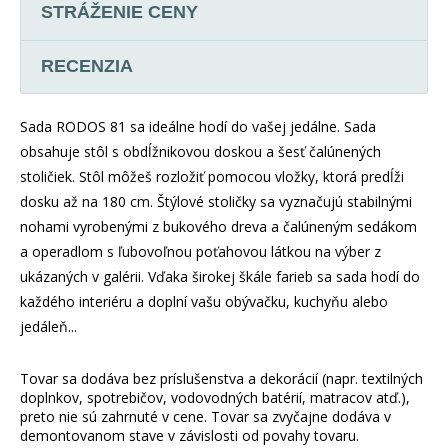
STRÁŽENIE CENY
RECENZIA
Sada RODOS 81 sa ideálne hodí do vašej jedálne. Sada
obsahuje stôl s obdĺžnikovou doskou a šesť čalúnených
stoličiek. Stôl môžeš rozložiť pomocou vložky, ktorá predĺži
dosku až na 180 cm. Štýlové stoličky sa vyznačujú stabilnými
nohami vyrobenými z bukového dreva a čalúneným sedákom
a operadlom s ľubovoľnou poťahovou látkou na výber z
ukázaných v galérii. Vďaka širokej škále farieb sa sada hodí do
každého interiéru a doplní vašu obývačku, kuchyňu alebo
jedáleň...
Tovar sa dodáva bez príslušenstva a dekorácií (napr. textilných
doplnkov, spotrebičov, vodovodných batérií, matracov atď.),
preto nie sú zahrnuté v cene. Tovar sa zvyčajne dodáva v
demontovanom stave v závislosti od povahy tovaru.