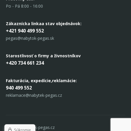
Po - Pá 8:00 - 16:00
Zákaznícka linka
a stav objednávok:
+421 940 499 552
pegas@nabytok-pegas.sk
Starostlivosť o firmy a živnostníkov
+420 734 661 234
Fakturácia, expedície,
reklamácie:
940 499 552
reklamace@nabytek-pegas.cz
© 2017 Nabytek-pegas.cz
Súkromie