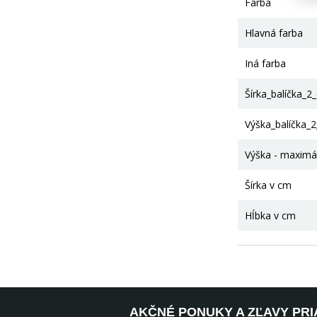
Farba
Hlavná farba
Iná farba
Šírka_balíčka_2
Výška_balíčka_
Výška - maximá
Šírka v cm
Hĺbka v cm
AKČNÉ PONUKY A ZĽAVY PRI