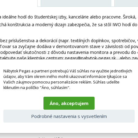
a ideálne hodí do študentskej izby, kancelárie alebo pracovne. Širok
chá konštrukcia a moderný dizajn zabezpečia, že sa stôl IWO hodí do 
ez príslušenstva a dekorácií (napr. textilných doplnkov, spotrebičov,
 Tovar sa zvyčajne dodáva v demontovanom stave v závislosti od pova
odpovedať skutočnosti z dôvodu nastavenia monitora a prevodu do el
taktujte naše klientske centrum: pegas@nabytok-pegas.sk , alebo zavo
 parametre
Nábytok Pegas a partneri potrebujú Váš súhlas na využitie jednotlivých
údajov, aby Vám okrem iného mohli ukazovať informácie týkajúce sa
Vašich záujmov pomocou personalizácie reklám. Súhlas udelíte
Lamino + Wood
kliknutím na políčko "Áno, súhlasím".
135
Áno, akceptujem
75.2
Podrobné nastavenia s vysvetlením
65