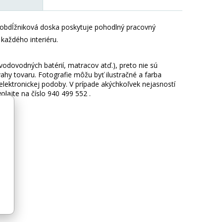
á, obdĺžniková doska poskytuje pohodlný pracovný
každého interiéru.
 vodovodných batérií, matracov atď.), preto nie sú
hy tovaru. Fotografie môžu byť ilustračné a farba
ektronickej podoby. V prípade akýchkoľvek nejasností
lajte na číslo 940 499 552 .