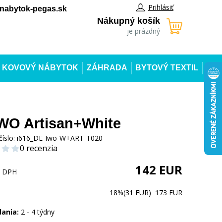
Prihlásiť
abytok-pegas.sk
Nákupný košík
je prázdný
KOVOVÝ NÁBYTOK
ZÁHRADA
BYTOVÝ TEXTIL
IWO Artisan+White
číslo:
i616_DE-Iwo-W+ART-T020
0 recenzia
142
EUR
s DPH
18%
(31 EUR)
173 EUR
dania:
2 - 4 týdny