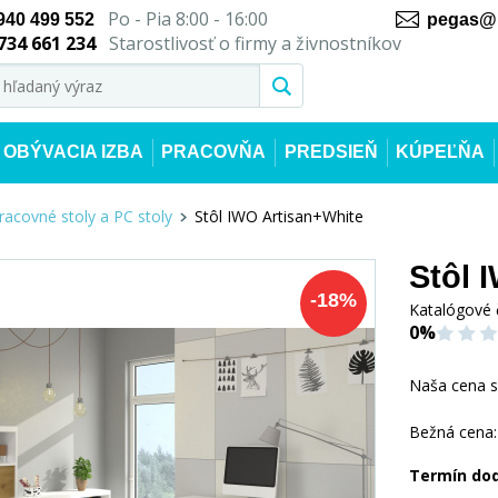
Po - Pia 8:00 - 16:00
940 499 552
pegas@n
734 661 234
Starostlivosť o firmy a živnostníkov
OBÝVACIA IZBA
PRACOVŇA
PREDSIEŇ
KÚPEĽŇA
racovné stoly a PC stoly
Stôl IWO Artisan+White
Stôl 
-
18
%
Katalógové 
0%
Naša cena 
Bežná cena:
Termín do