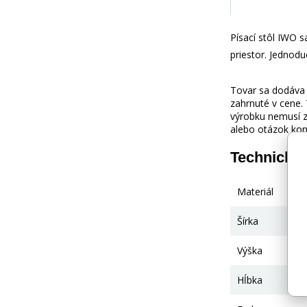
Písací stôl IWO s
priestor. Jednodu
Tovar sa dodáva b
zahrnuté v cene.
výrobku nemusí z
alebo otázok kon
Technické
Materiál
Šírka
Výška
Hĺbka