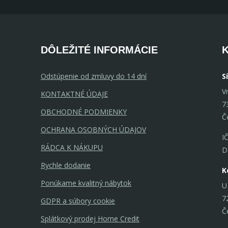
DÔLEŽITÉ INFORMÁCIE
Odstúpenie od zmluvy do 14 dní
S
V
KONTAKTNÉ ÚDAJE
7
OBCHODNÉ PODMIENKY
Č
OCHRANA OSOBNÝCH ÚDAJOV
I
RÁDCA K NÁKUPU
D
Rychle dodanie
K
Ponúkame kvalitný nábytok
U
7
GDPR a súbory cookie
Č
Splátkový prodej Home Credit