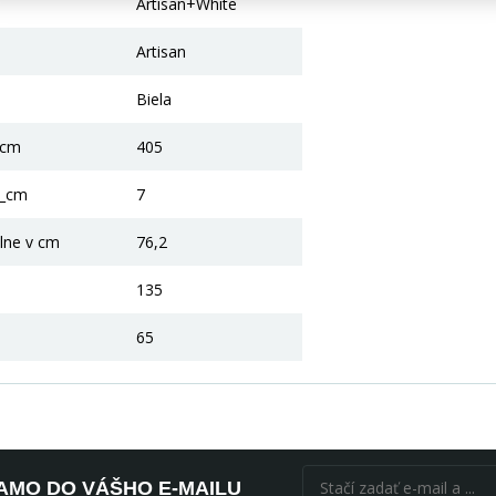
Artisan+White
Artisan
Biela
_cm
405
2_cm
7
lne v cm
76,2
135
65
AMO DO VÁŠHO E-MAILU