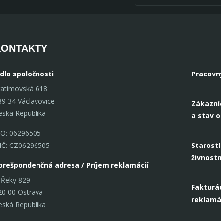
KONTAKTY
ídlo spoločnosti
Pracovn
ratimovská 618
39 34 Václavovice
Zákazní
eská Republika
a stav 
ČO: 06296505
IČ: CZ06296505
Starostl
živnost
orešpondenčná adresa / Príjem reklamácií
 Řeky 829
Fakturác
20 00 Ostrava
reklamá
eská Republika