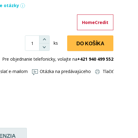
ie otázky
HomeCredit
ks
DO KOŠÍKA
Pre objednanie telefonicky, volajte na
+421 940 499 552
slať e-mailom
Otázka na predávajúceho
Tlačiť
ENZIA