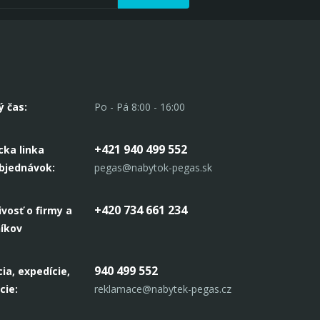
ý čas:
Po - Pá 8:00 - 16:00
+421 940 499 552
cka linka
objednávok:
pegas@nabytok-pegas.sk
+420 734 661 234
ivosť o firmy a
níkov
940 499 552
ia, expedície,
cie:
reklamace@nabytek-pegas.cz