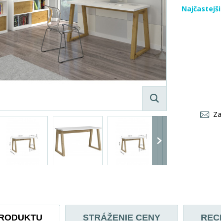
Najčastejš
Za
PRODUKTU
STRÁŽENIE CENY
REC